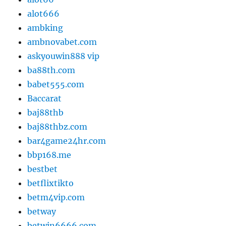
alot666
ambking
ambnovabet.com
askyouwin888 vip
ba88th.com
babet555.com
Baccarat
baj88thb
baj88thbz.com
bar4game24hr.com
bbp168.me
bestbet
betflixtikto
betm4vip.com
betway
betwin6666.com