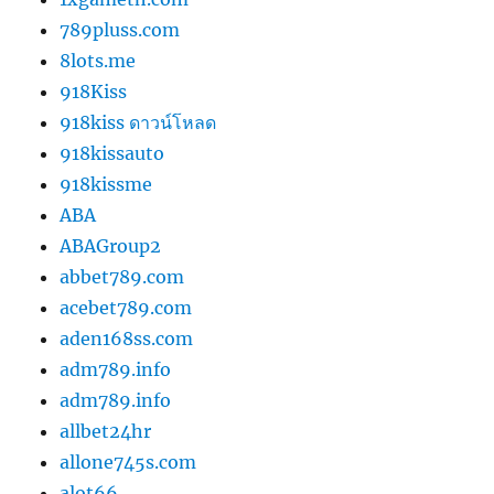
789pluss.com
8lots.me
918Kiss
918kiss ดาวน์โหลด
918kissauto
918kissme
ABA
ABAGroup2
abbet789.com
acebet789.com
aden168ss.com
adm789.info
adm789.info
allbet24hr
allone745s.com
alot66