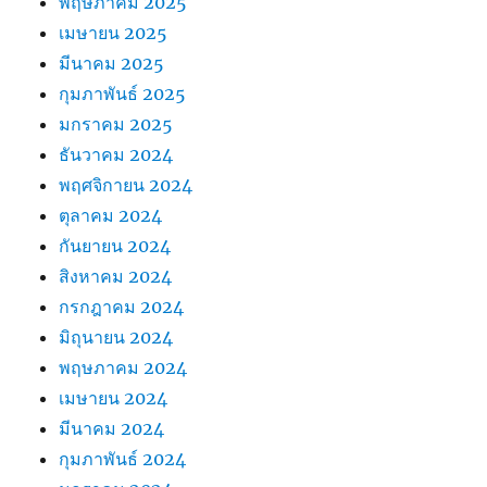
พฤษภาคม 2025
เมษายน 2025
มีนาคม 2025
กุมภาพันธ์ 2025
มกราคม 2025
ธันวาคม 2024
พฤศจิกายน 2024
ตุลาคม 2024
กันยายน 2024
สิงหาคม 2024
กรกฎาคม 2024
มิถุนายน 2024
พฤษภาคม 2024
เมษายน 2024
มีนาคม 2024
กุมภาพันธ์ 2024