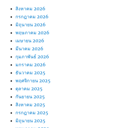
สิงหาคม 2026
กรกฎาคม 2026
มิถุนายน 2026
พฤษภาคม 2026
เมษายน 2026
มีนาคม 2026
กุมภาพันธ์ 2026
มกราคม 2026
ธันวาคม 2025
พฤศจิกายน 2025
ตุลาคม 2025
กันยายน 2025
สิงหาคม 2025
กรกฎาคม 2025
มิถุนายน 2025