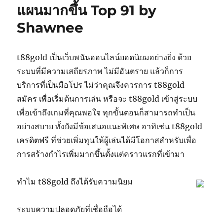
แผนมากขึ้น Top 91 by
Shawnee
t88gold เป็นเว็บพนันออนไลน์ยอดนิยมอย่างยิ่ง ด้วย
ระบบที่มีความเสถียรภาพ ไม่มีอันตราย แล้วก็การ
บริการที่เป็นมือโปร ไม่ว่าคุณจึงควรการ t88gold
สมัคร เพื่อเริ่มต้นการเล่น หรือจะ t88gold เข้าสู่ระบบ
เพื่อเข้าถึงเกมที่คุณพอใจ ทุกขั้นตอนก็สามารถทำเป็น
อย่างสบาย ทั้งยังมีข้อเสนอแนะพิเศษ อาทิเช่น t88gold
เครดิตฟรี ที่ช่วยเพิ่มทุนให้ผู้เล่นได้มีโอกาสสำหรับเพื่อ
การสร้างกำไรเพิ่มมากขึ้นตั้งแต่คราวแรกที่เข้ามา
ทำไม t88gold ถึงได้รับความนิยม
ระบบความปลอดภัยที่เชื่อถือได้