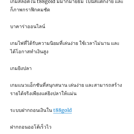
เกมสล็อตใน t88gold มีมากมายธีม โบนัสแตกง่าย และ
ก็ภาพกราฟิกคมชัด
บาคาร่าออนไลน์
เกมไพ่ที่ได้รับความนิยมที่เล่นง่าย ใช้เวลาไม่นาน และ
ได้โอกาสทำเงินสูง
เกมยิงปลา
เกมแนวแอ็กชันที่สนุกสนาน เล่นง่าย และสามารถสร้าง
รายได้จริงเพียงแค่ยิงปลาให้แม่น
ระบบฝากถอนเงินใน
t88gold
ฝากถอนออโต้เร็วไว