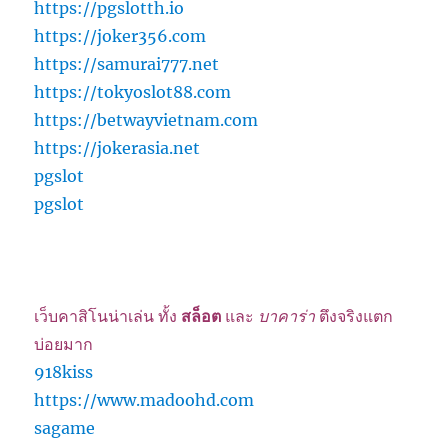
https://pgslotth.io
https://joker356.com
https://samurai777.net
https://tokyoslot88.com
https://betwayvietnam.com
https://jokerasia.net
pgslot
pgslot
เว็บคาสิโนน่าเล่น ทั้ง
สล็อต
และ
บาคาร่า
ตึงจริงแตก
บ่อยมาก
918kiss
https://www.madoohd.com
sagame