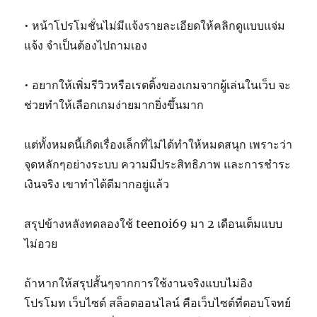
• หน้าโปรโมชั่นไม่มีแจ้งรายละเอียดให้คลิกดูแบบแจ่ม
แจ้ง จำเป็นต้องไปถามเอง
• อยากให้เพิ่มรีวิวหรือเรตติ้งของเกมจากผู้เล่นในเว็บ จะ
ช่วยทำให้เลือกเกมง่ายมากยิ่งขึ้นมาก
แต่ทั้งหมดนี้เกิดเรื่องเล็กที่ไม่ได้ทำให้หมดสนุก เพราะว่า
จุดหลักๆอย่างระบบ ความมีประสิทธิภาพ และการชำระ
เงินจริง เขาทำได้ดีมากอยู่แล้ว
สรุปข้างหลังทดลองใช้ teenoi69 มา 2 เดือนเต็มแบบ
ไม่อวย
ถ้าหากให้สรุปสั้นๆจากการใช้งานจริงแบบไม่อิง
โปรโมท เว็บไซต์ สล็อตออนไลน์ คือเว็บไซต์ที่ตอบโจทย์