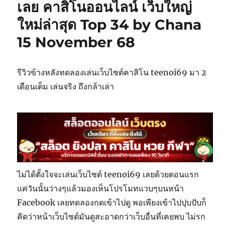
เลย คาสิโนออนไลน์ เว็บใหญ่
ใหม่ล่าสุด Top 34 by Chana
15 November 68
รีวิวข้างหลังทดลองเล่นเว็บไซต์คาสิโน teenoi69 มา 2
เดือนเต็ม เล่นจริง ถึงกล้าเล่า
ไม่ได้ตั้งใจจะเล่นเว็บไซต์ teenoi69 เลยด้วยตอนแรก
แค่วันนั้นว่างๆแล้วมองเห็นโปรโมทแวบๆบนหน้า
Facebook เลยทดลองกดเข้าไปดู พอเพียงเข้าไปปุบปับก็
คิดว่าหน้าเว็บไซต์มันดูสะอาดกว่าเว็บอื่นที่เคยพบ ไม่รก