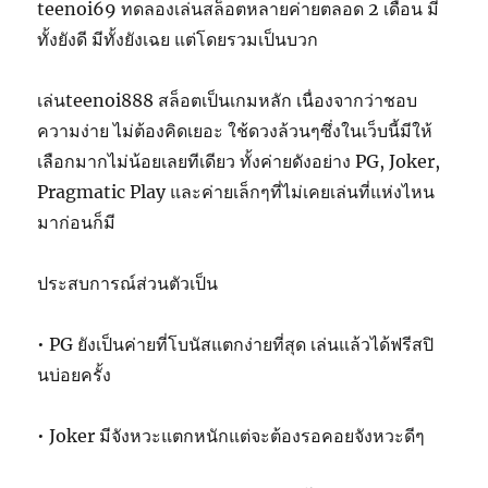
teenoi69 ทดลองเล่นสล็อตหลายค่ายตลอด 2 เดือน มี
ทั้งยังดี มีทั้งยังเฉย แต่โดยรวมเป็นบวก
เล่นteenoi888 สล็อตเป็นเกมหลัก เนื่องจากว่าชอบ
ความง่าย ไม่ต้องคิดเยอะ ใช้ดวงล้วนๆซึ่งในเว็บนี้มีให้
เลือกมากไม่น้อยเลยทีเดียว ทั้งค่ายดังอย่าง PG, Joker,
Pragmatic Play และค่ายเล็กๆที่ไม่เคยเล่นที่แห่งไหน
มาก่อนก็มี
ประสบการณ์ส่วนตัวเป็น
• PG ยังเป็นค่ายที่โบนัสแตกง่ายที่สุด เล่นแล้วได้ฟรีสปิ
นบ่อยครั้ง
• Joker มีจังหวะแตกหนักแต่จะต้องรอคอยจังหวะดีๆ