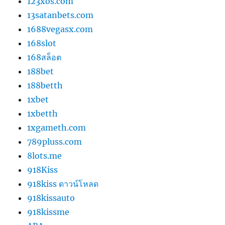
123xos.com
13satanbets.com
1688vegasx.com
168slot
168สล็อต
188bet
188betth
1xbet
1xbetth
1xgameth.com
789pluss.com
8lots.me
918Kiss
918kiss ดาวน์โหลด
918kissauto
918kissme