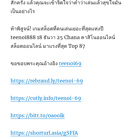
สักครั้ง แล้วคุณจะเข้าจิตใจว่าคำว่าเล่นแล้วสุขใจมัน
เป็นอย่างไร
ท้าพิสูจน์! เกมสล็อตที่คนเล่นเยอะที่สุดแห่งปี
teenoi888 18 ธันวา 25 Chana คาสิโนออนไลน์
สล็อตออนไลน์ มาแรงที่สุด Top 87
ขอขอบพระคุณอ้างอิง
teenoi69
https://rebrand.ly/teenoi-69
https://cutly.info/teenoi-69
https://bitt.to/0aooik
https://shorturl.asia/gSFfA