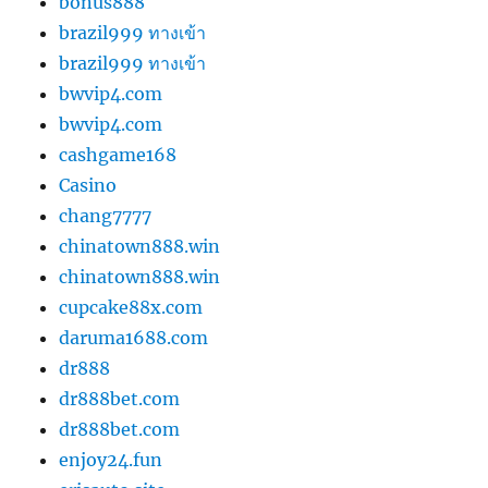
bonus888
brazil999 ทางเข้า
brazil999 ทางเข้า
bwvip4.com
bwvip4.com
cashgame168
Casino
chang7777
chinatown888.win
chinatown888.win
cupcake88x.com
daruma1688.com
dr888
dr888bet.com
dr888bet.com
enjoy24.fun