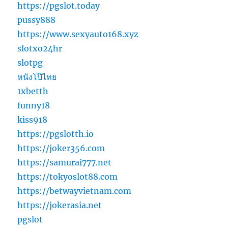
https://pgslot.today
pussy888
https://www.sexyauto168.xyz
slotxo24hr
slotpg
หนังโป๊ไทย
1xbetth
funny18
kiss918
https://pgslotth.io
https://joker356.com
https://samurai777.net
https://tokyoslot88.com
https://betwayvietnam.com
https://jokerasia.net
pgslot