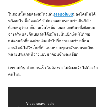
ในตอนนั้นเลยลองสมัครเล่น
teenoi888
มองโดยไม่ได้
หวังอะไร ตั้งใจแค่เข้าไปตรวจสอบระบบว่าเป็นยังไง
ด้วยเหตุว่าเราก็ผ่านเว็บไซต์มาเยอะ เจอดีมาทั้งยังแบบ
จ่ายจริง และก็แบบเล่นได้แม้กระนั้นเบิกเงินมิได้ พอ
สมัครแล้วก็ลองฝากเงินเข้าไปก็ทราบเลยว่า สล็อต
ออนไลน์ ไม่ใช่เว็บที่ทำแบบหยาบๆเขามีระบบระเบียบ
หลายประเภทที่วางแบบมาค่อนข้างละเอียด
teenoi69 ฝากถอนเร็ว ไม่ต้องรอ ไม่ต้องแจ้ง ไม่ต้องง้อ
คนไหน