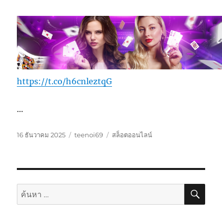
https://t.co/h6cnleztqG
…
เขียน
หมวด
ป้าย
16 ธันวาคม 2025
teenoi69
สล็อตออนไลน์
เมื่อ
หมู่
กำกับ
ค้นห
ค้นหา: