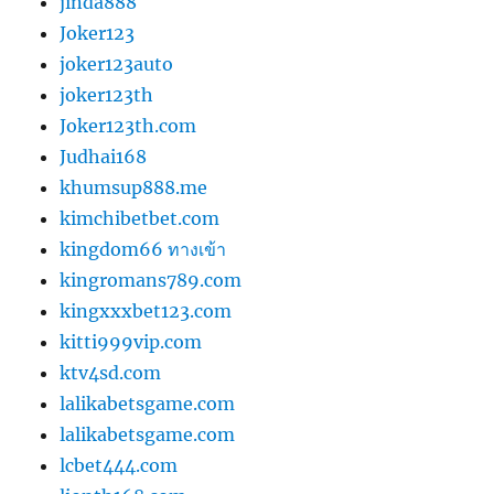
jinda888
Joker123
joker123auto
joker123th
Joker123th.com
Judhai168
khumsup888.me
kimchibetbet.com
kingdom66 ทางเข้า
kingromans789.com
kingxxxbet123.com
kitti999vip.com
ktv4sd.com
lalikabetsgame.com
lalikabetsgame.com
lcbet444.com