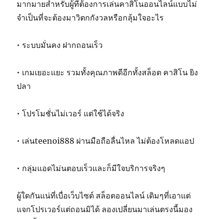
มากมายสำหรับผู้ที่ต้องการเล่นคาสิโนออนไลน์แบบไม่
จำเป็นที่จะต้องมาวิตกกังวลหรือกลุ้มใจอะไร
• ระบบมั่นคง ฝากถอนเร็ว
• เกมเยอะแยะ รวมทั้งคุณภาพดีอีกทั้งสล็อต คาสิโน ยิง
ปลา
• โปรโมชั่นไม่เวอร์ แต่ใช้ได้จริง
• เล่นteenoi888 ผ่านมือถือลื่นไหล ไม่ต้องโหลดแอป
• กลุ่มแอดไม่นตอบเร็วและก็มีใจบริการจริงๆ
ผู้ใดกันแน่ที่เบื่อเว็บไซต์ สล็อตออนไลน์ เดิมๆที่เอาแต่
แจกโปรเวอร์แต่ถอนมิได้ ลองเปลี่ยนมาเล่นตรงนี้มอง