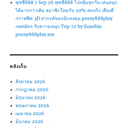
พุซซี่888 7 Sep 26 พุซซี่888 โปรคุ้มทุกวัน เล่นสนุก
ได้มากกว่าเดิม สมาชิกใหม่รับ 50% สมจริง เสียงดี
กราฟฟิค 3D สวรรค์ของนักลงทุน pussy888play
กดสมัคร รับความสนุก Top 72 by Eusebia
pussy888play.me
คลังเก็บ
สิงหาคม 2026
กรกฎาคม 2026
มิถุนายน 2026
พฤษภาคม 2026
เมษายน 2026
มีนาคม 2026