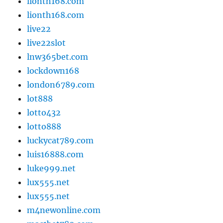
lionth168.com
lionth168.com
live22
live22slot
lnw365bet.com
lockdown168
london6789.com
lot888
lotto432
lotto888
luckycat789.com
luis16888.com
luke999.net
lux555.net
lux555.net
m4newonline.com