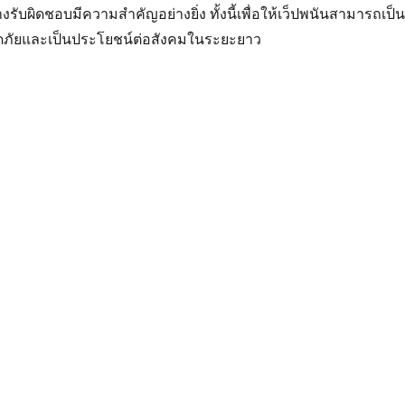
รับผิดชอบมีความสำคัญอย่างยิ่ง ทั้งนี้เพื่อให้เว็ปพนันสามารถเป็น
ลอดภัยและเป็นประโยชน์ต่อสังคมในระยะยาว