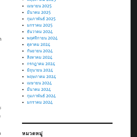
เมษายน 2025
มีนาคม 2025
กุมภาพันธ์ 2025
มกราคม 2025
ธันวาคม 2024
พฤศจิกายน 2024
ำ
ตุลาคม 2024
กันยายน 2024
สิงหาคม 2024
กรกฎาคม 2024
มิถุนายน 2024
พฤษภาคม 2024
เมษายน 2024
มีนาคม 2024
กุมภาพันธ์ 2024
มกราคม 2024
ะ
ง
ก
หมวดหมู่