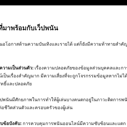
่มาพร้อมกับเว็ปพนัน
เสนอโอกาสด้านความบันเทิงและรายได้ แต่ก็ยังมีความท้าทายสำคั
วามเป็นส่วนตัว:
เรื่องความปลอดภัยของข้อมูลส่วนบุคคลและกา
ป็นเรื่องสำคัญมาก มีความเสี่ยงที่จะถูกโจรกรรมข้อมูลหากไม่ได
สิทธิ์และปลอดภัย
็ปพนันมีศักยภาพในการทำให้ผู้เล่นบางคนตกอยู่ในภาวะติดการพน
่อชีวิตส่วนตัวและครอบครัวของผู้เล่น
ข้อบังคับ:
การควบคุมการพนันออนไลน์มีความซับซ้อนและแตก