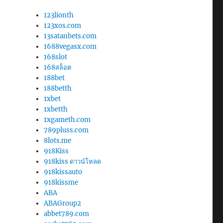
123lionth
123xos.com
13satanbets.com
1688vegasx.com
168slot
168สล็อต
188bet
188betth
1xbet
1xbetth
1xgameth.com
789pluss.com
8lots.me
918Kiss
918kiss ดาวน์โหลด
918kissauto
918kissme
ABA
ABAGroup2
abbet789.com