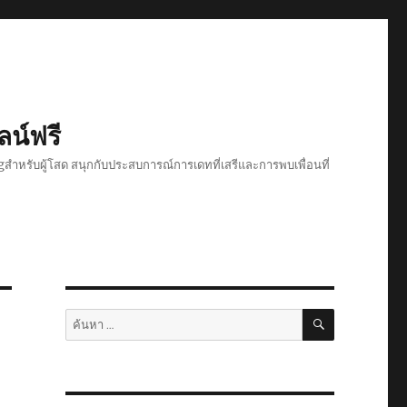
น์ฟรี
ำหรับผู้โสด สนุกกับประสบการณ์การเดทที่เสรีและการพบเพื่อนที่
ค้นหา
ค้นหา: