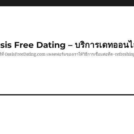
is Free Dating – บริการเดทออนไล
ี่ OasisFreeDating.com แพลตฟอร์มของเราให้วิธีการเชื่อมต่อที่ต-refreshingส