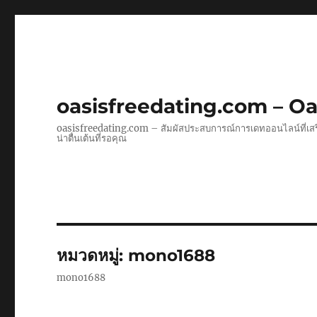
oasisfreedating.com – Oas
oasisfreedating.com – สัมผัสประสบการณ์การเดทออนไลน์ที่เสรีท
น่าตื่นเต้นที่รอคุณ
หมวดหมู่:
mono1688
mono1688