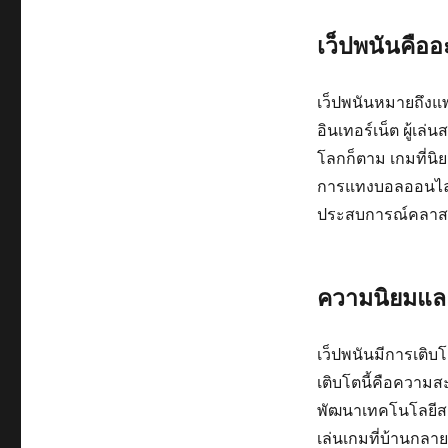
เว็ปพนันคืออ
เว็ปพนันหมายถึงแพ
อินเทอร์เน็ต ผู้เล่
โลกก็ตาม เกมที่นิย
การแทงบอลออนไลน์ 
ประสบการณ์คลาสสิ
ความนิยมและ
เว็ปพนันมีการเติบ
เติบโตนี้คือควา
พัฒนาเทคโนโลยีสต
เล่นเกมที่บ้านกลาย