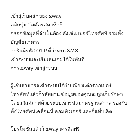
เข้าสู่เว็บหลักของ xway
คลิกปุ่ม “สมัครสมาชิก”
กรอกข้อมูลที่จำเป็นต้อง ดังเช่น เบอร์โทรศัพท์ รวมทั้ง
บัญชีธนาคาร
การันตีรหัส OTP ที่ส่งผ่าน SMS
เข้าระบบและเริ่มเล่นเกมได้ในทันที
การ xway เข้าสู่ระบบ
ผู้เล่นสามารถเข้าระบบได้ง่ายเพียงแต่กรอกเบอร์
โทรศัพท์แล้วก็รหัสผ่าน ข้อมูลของคุณจะถูกเก็บรักษา
โดยสวัสดิภาพด้วยระบบเข้ารหัสมาตรฐานสากล รองรับ
ทั้งโทรศัพท์เคลื่อนที่ คอมพิวเตอร์ และก็แท็บเล็ต
โปรโมชั่นแล้วก็ xway เครดิตฟรี