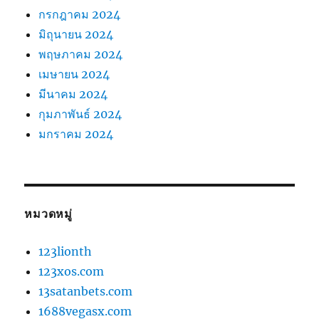
กรกฎาคม 2024
มิถุนายน 2024
พฤษภาคม 2024
เมษายน 2024
มีนาคม 2024
กุมภาพันธ์ 2024
มกราคม 2024
หมวดหมู่
123lionth
123xos.com
13satanbets.com
1688vegasx.com