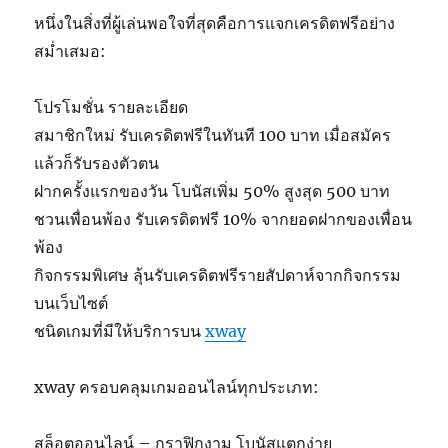
หนึ่งในสิ่งที่ผู้เล่นพอใจที่สุดคือการแจกเครดิตฟรีอย่าง
สม่ำเสมอ:
โปรโมชั่น รายละเอียด
สมาชิกใหม่ รับเครดิตฟรีในทันที 100 บาท เมื่อสมัคร
แล้วก็รับรองตัวตน
ฝากครั้งแรกของวัน โบนัสเพิ่ม 50% สูงสุด 500 บาท
ชวนเพื่อนพ้อง รับเครดิตฟรี 10% จากยอดฝากของเพื่อน
พ้อง
กิจกรรมพิเศษ ลุ้นรับเครดิตฟรีรายสัปดาห์จากกิจกรรม
บนเว็บไซต์
ชนิดเกมที่มีให้บริการบน
xway
xway ครอบคลุมเกมออนไลน์ทุกประเภท:
สล็อตออนไลน์ – กราฟิกงาม โบนัสแตกง่าย