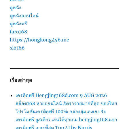
ดูหนัง
ดูหนังออนไลน์
ดูหนังฟรี
faro168
https://hongkong456.me
slot66
เรื่องล่าสุด
เครดิตฟรี Hengjing168d.com 9 AUG 2026
สล็อต168 หวยออนไลน์ อัตราจ่ายมากที่สุด ของไทย
โปรโมชั่นเครดิตฟรี 100% กล่องสุ่มเฮงเฮง รับ
เครดิตฟรี ยูสเดียว เล่นได้ทุกเกม hengjing168 แจก
เครดิตฟรี เยอะที่สุด Top 41 by Norris