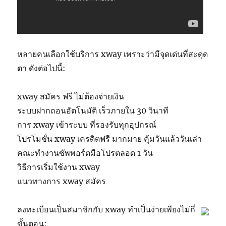
หลายคนเลือกใช้บริการ xway เพราะว่ามีจุดเด่นที่สะดุด
ตา ดังต่อไปนี้:
xway สมัคร ฟรี ไม่ต้องจ่ายเงิน
ระบบฝากถอนอัตโนมัติ เร็วภายใน 30 วินาที
การ xway เข้าระบบ ที่รองรับทุกอุปกรณ์
โปรโมชั่น xway เครดิตฟรี มากมาย คุ้มวันแล้ววันเล่า
คณะทำงานซัพพอร์ตมือโปรตลอด 1 วัน
วิธีการเริ่มใช้งาน xway
แนวทางการ xway สมัคร
ลงทะเบียนเป็นสมาชิกกับ xway ทำเป็นง่ายเพียงไม่กี่
ขั้นตอน: