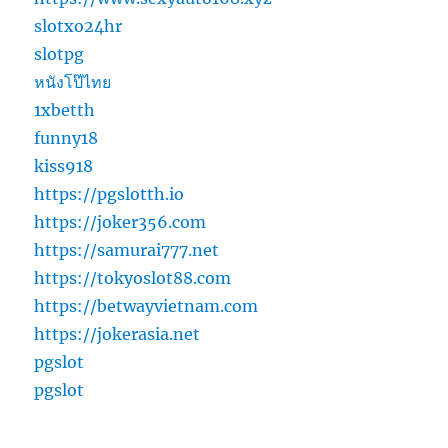
slotxo24hr
slotpg
หนังโป๊ไทย
1xbetth
funny18
kiss918
https://pgslotth.io
https://joker356.com
https://samurai777.net
https://tokyoslot88.com
https://betwayvietnam.com
https://jokerasia.net
pgslot
pgslot