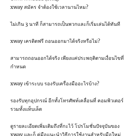
xway สมัคร จำต้องใช้เวลานานไหม?
ไม่เกิน 3 นาที ก็สามารถเป็นพวกและก็เริ่มเล่นได้ทันที
xway เครดิตฟรี ถอนออกมาได้จริงหรือไม่?
สามารถถอนออกได้จริง เพียงแค่ประพฤติตามเงื่อนไขที่
กำหนด
xway เข้าระบบ รองรับเครื่องมืออะไรบ้าง?
รองรับทุกอุปกรณ์ อีกทั้งโทรศัพท์เคลื่อนที่ คอมพิวเตอร์
รวมทั้งแท็บเล็ต
ดูรายละเอียดเพิ่มเติมถึงที่กะไว้ โปรโมชั่นปัจจุบันของ
xway และก็ คู่มือแนะนำวิธีการใช้งานสำหรับมือใหม่