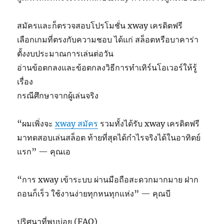
สมัครและก็ตรวจสอบโปรโมชั่น xway เครดิตฟรี
เลือกเกมที่ตรงกับความชอบ ได้แก่ สล็อตหรือบาคาร่า
ตั้งงบประมาณการเล่นต่อวัน
อ่านข้อตกลงและข้อตกลงวิธีการทำเทิร์นโอเวอร์ให้รู้
เรื่อง
กรณีศึกษาจากผู้เล่นจริง
“ผมเพิ่งจะ
xway สมัคร
รวมทั้งได้รับ xway เครดิตฟรี
มาทดสอบเล่นสล็อต ท้ายที่สุดได้กำไรจริงได้ในอาทิตย์
แรก” — คุณเอ
“การ xway เข้าระบบ ผ่านมือถือสะดวกมากมาย ฝาก
ถอนก็เร็ว ใช้งานง่ายทุกหนทุกแห่ง” — คุณบี
ปริศนาที่พบบ่อย (FAQ)