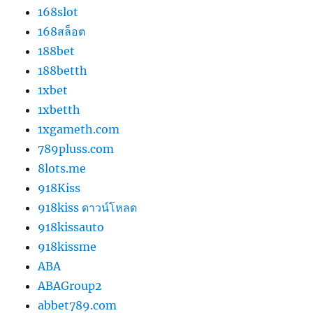
168slot
168สล็อต
188bet
188betth
1xbet
1xbetth
1xgameth.com
789pluss.com
8lots.me
918Kiss
918kiss ดาวน์โหลด
918kissauto
918kissme
ABA
ABAGroup2
abbet789.com