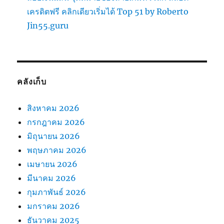
เครดิตฟรี คลิกเดียวเริ่มได้ Top 51 by Roberto
Jin55.guru
คลังเก็บ
สิงหาคม 2026
กรกฎาคม 2026
มิถุนายน 2026
พฤษภาคม 2026
เมษายน 2026
มีนาคม 2026
กุมภาพันธ์ 2026
มกราคม 2026
ธันวาคม 2025