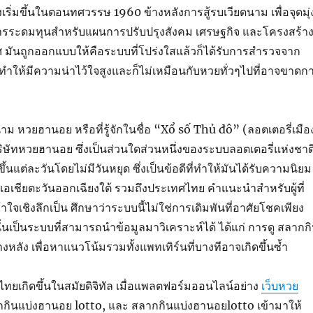
งเริ่มขึ้นในตอนทศวรรษ 1960 ข้างหลังการสู้รบเวียดนาม เพื่อจุดมุ่
ารระดมทุนสำหรับแผนการปรับปรุงสังคม เศรษฐกิจ และโครงสร้า
 มันถูกออกแบบให้คือระบบที่โปร่งใสแล้วก็ได้รับการสำรวจจาก
ำให้มีความน่าไว้ใจสูงและก็ไม่เหมือนกับหวยทั่วๆไปที่อาจขาดก
ม หวยฮานอย หรือที่รู้จักในชื่อ “Xổ số Thủ đô” (ลอตเตอรี่เมือ
ิษัทหวยฮานอย ซึ่งเป็นส่วนใดส่วนหนึ่งของระบบลอตเตอรี่แห่งชาต
้นแต่ละวันโดยไม่มีวันหยุด ซึ่งเป็นข้อดีที่ทำให้มันได้รับความนิยม
คเอเชียตะวันออกเฉียงใต้ รวมถึงประเทศไทย คำแนะนำสำหรับผู้ที่
จเชิงลึกเป็น ศึกษาว่าระบบนี้ไม่ใช่การเดิมพันที่อาศัยโชคเพียง
ั้นเป็นระบบที่สามารถนำข้อมูลมาวิเคราะห์ได้ ได้แก่ การดู สลากก
งหลัง เพื่อหาแนวโน้มรวมทั้งแพทเทิร์นที่บางทีอาจเกิดขึ้นซ้ำ
งไทยเกิดขึ้นในสมัยดิจิทัล เมื่อแพลตฟอร์มออนไลน์อย่าง
เว็บหวย
กินแบ่งฮานอย lotto, และ สลากกินแบ่งฮานอยlotto เข้ามาให้