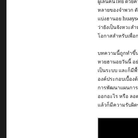
ผู้เล่นคนไทย ด้วย
หลายของจำพวก ดัง
แบ่งฮานอย huaysong
ว่ายังเป็นจังหวะสำ
โอกาสสำหรับเพื่อก
บทความนี้ถูกทำขึ้
หวยฮานอยวันนี้ อ
เป็นระบบ และก็มีพ
องค์ประกอบเบื้องต
การพัฒนาแผนการขั้
ออกอะไร หรือ ลอตเ
แล้วก็มีความรับผิ