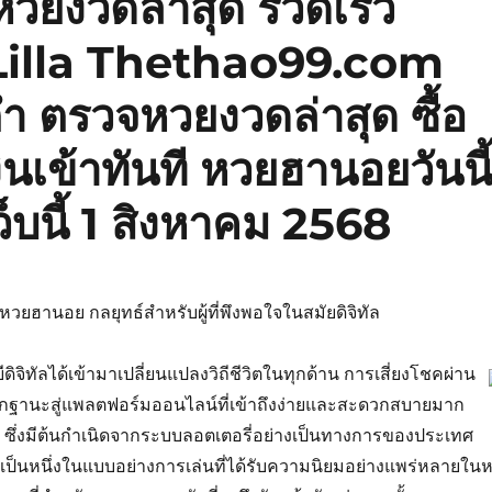
วยงวดล่าสุด รวดเร็ว
Lilla Thethao99.com
่ำ ตรวจหวยงวดล่าสุด ซื้อ
ินเข้าทันที หวยฮานอยวันนี
เว็บนี้ 1 สิงหาคม 2568
หวยฮานอย กลยุทธ์สำหรับผู้ที่พึงพอใจในสมัยดิจิทัล
ดิจิทัลได้เข้ามาเปลี่ยนแปลงวิถีชีวิตในทุกด้าน การเสี่ยงโชคผ่าน
รยกฐานะสู่แพลตฟอร์มออนไลน์ที่เข้าถึงง่ายและสะดวกสบายมาก
ย ซึ่งมีต้นกำเนิดจากระบบลอตเตอรี่อย่างเป็นทางการของประเทศ
ยนเป็นหนึ่งในแบบอย่างการเล่นที่ได้รับความนิยมอย่างแพร่หลายในหม