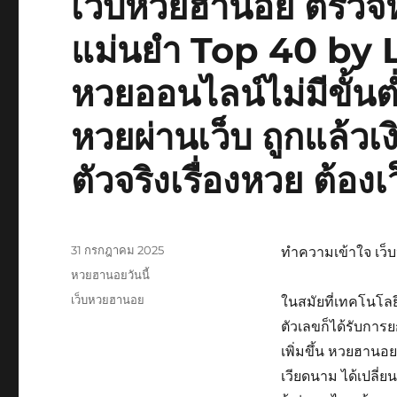
เว็บหวยฮานอย ตรวจห
แม่นยำ Top 40 by 
หวยออนไลน์ไม่มีขั้นต
หวยผ่านเว็บ ถูกแล้วเง
ตัวจริงเรื่องหวย ต้อง
เขียน
31 กรกฎาคม 2025
ทำความเข้าใจ เว็บ
เมื่อ
หมวด
หวยฮานอยวันนี้
หมู่
ป้าย
เว็บหวยฮานอย
ในสมัยที่เทคโนโลยี
กำกับ
ตัวเลขก็ได้รับกา
เพิ่มขึ้น หวยฮานอ
เวียดนาม ได้เปลี่