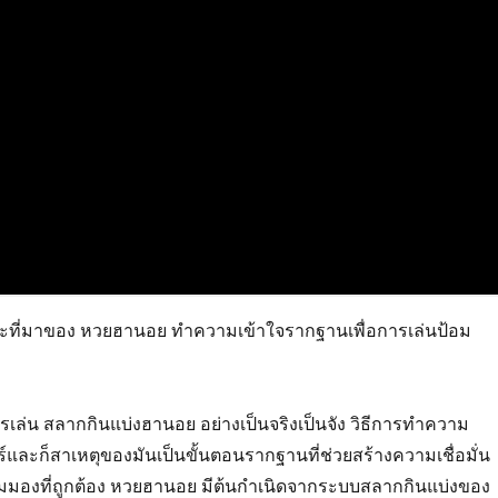
และที่มาของ หวยฮานอย ทำความเข้าใจรากฐานเพื่อการเล่นป้อม
ารเล่น สลากกินแบ่งฮานอย อย่างเป็นจริงเป็นจัง วิธีการทำความ
ร์และก็สาเหตุของมันเป็นขั้นตอนรากฐานที่ช่วยสร้างความเชื่อมั่น
มุมมองที่ถูกต้อง หวยฮานอย มีต้นกำเนิดจากระบบสลากกินแบ่งของ