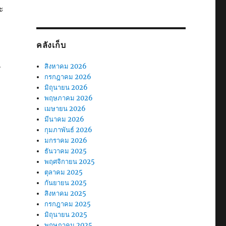
ะ
คลังเก็บ
น
สิงหาคม 2026
กรกฎาคม 2026
มิถุนายน 2026
พฤษภาคม 2026
เมษายน 2026
มีนาคม 2026
กุมภาพันธ์ 2026
มกราคม 2026
ม
ธันวาคม 2025
พฤศจิกายน 2025
ตุลาคม 2025
กันยายน 2025
สิงหาคม 2025
กรกฎาคม 2025
มิถุนายน 2025
พฤษภาคม 2025