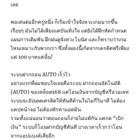
เลย
พอเล่นต่ออีกครู่หนึ่ง ก็เริ่มเข้าใจจังหวะเกมมากขึ้น
เรื่อยๆ มันไม่ได้เพียงแค่บันเทิงใจ แต่ยังได้ฝึกหัดกำหนด
แผนการเดิมพัน ฝึกฝนดูจังหวะโบนัส และก็ทราบว่าเกม
ไหนเหมาะกับพวกเรา ซึ่งทั้งผองนี้เกิดจากเครดิตฟรีเพียง
แค่ 100 บาทแค่นั้น!
ระบบฝากถอน AUTO เร็วไว
อย่างแรกที่ผมชอบใจเลยคือระบบ ฝากถอนอัตโนมัติ
(AUTO) ของสล็อต168 แค่โอนเงินจากบัญชีหรือวอเลท
ระบบจะอัปเดตเครดิตให้ทันทีด้านในไม่กี่วินาที ไม่ต้อง
แคปหน้าจอ ไม่ต้องทักหาแอดมิน
รวมทั้งแน่นอนว่าตอนถอนก็ง่ายไม่แพ้กัน แค่กด “เบิก
เงิน” ระบบก็โอนฝากบัญชีทันที บางเวลาเร็วกว่าโอน
จากแอปแบงค์เสียอีก