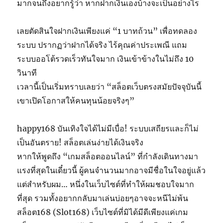
มากจนถึงอยากรู้ว่า หากฝากเงินเองบ้างจะเป็นอย่างไร
เลยตัดสินใจฝากเงินเพียงแค่ “1 บาทถ้วน” เพื่อทดลอง
ระบบ ปรากฏว่าฝากได้จริง ไร้คุณค่าประเพณี แถม
ระบบออโต้รวดเร็วทันใจมาก เงินเข้าข้างในไม่ถึง 10
วินาที
เวลานี้เป็นเริ่มทราบเลยว่า “สล็อตเว็บตรงสมัยปัจจุบันนี้
เขาเปิดโอกาสให้คนทุนน้อยจริงๆ”
happy168 บันเทิงใจได้ไม่มีเบื่อ! ระบบเสถียรและก็ไม่
เป็นอันตราย! สล็อตเล่นง่ายได้เงินจริง
หากให้พูดถึง “เกมสล็อตออนไลน์” ที่กำลังเดินทางมา
แรงที่สุดในเดี๋ยวนี้ ผู้คนจำนวนมากอาจมีชื่อในใจอยู่แล้ว
แต่สำหรับผม… หนึ่งในเว็บไซต์ที่ทำให้ผมชอบใจมาก
ที่สุด รวมทั้งอยากกลับมาเล่นบ่อยๆอาจจะหนีไม่พ้น
สล็อต168 (Slot168) เว็บไซต์ที่มิได้มีดีเพียงแค่เกม