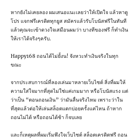
หากยังไม่เคยลอง ผมเสนอแนะเลยว่าให้เปิดใจ แล้วหาดู
โปร แจกฟรีเครดิตทุกยูส สมัครแล้วรับโบนัสฟรีในทันที
แล้วคุณจะเข้าดวงใจเสมือนผมว่า บางทีของฟรี ก็ทำเงิน
ให้เราได้จริงๆครับ.
Happy168 ถอนได้ไม่ยั้งน! จังหวะทำเงินจริงในทุก
ขณะ
จากประสบการณ์ที่ลองเล่นมาหลายเว็บไซต์ สิ่งที่ผมให้
ความใส่ใจมากที่สุดไม่ใช่แค่เกมมาก หรือโบนัสแรง แต่
ว่าเป็น “ตอนถอนเงิน” ว่ามันลื่นจริงไหม เพราะว่าใน
ที่สุดแล้วต่อให้เล่นสล็อตแตกบ่อยครั้งแค่ไหน ถ้าหาก
ถอนไม่ได้ หรือถอนได้ช้า ก็จบเลย
และก็เหตุผลที่ผมเริ่มพึงใจเว็บไซต์ สล็อตเครดิตฟรี ถอน