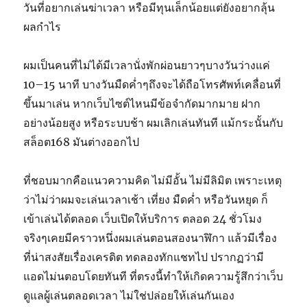
วันที่อยากเล่นฆ่าเวลา หรือมีทุนเล็กน้อยแต่ยังอยากลุ้น
ผลกำไร
ผมเป็นคนที่ไม่ได้มีเวลานั่งพักผ่อนยาวๆบางวันว่างแค่
10–15 นาที บางวันมืดค่ำๆถึงจะได้ถือโทรศัพท์เคลื่อนที่
ขึ้นมาเล่น หากเว็บไซต์ไหนมีข้อจำกัดมากมาย ฝาก
อย่างน้อยสูง หรือระบบช้า ผมเลิกเล่นทันที แม้กระนั้นกับ
สล็อต168 มันต่างออกไป
ที่ชอบมากคือแนวความคิด ไม่มีอั้น ไม่มีลิมิต เพราะเหตุ
ว่าไม่ว่าผมจะเล่นเวลาเช้า เที่ยง มืดค่ำ หรือวันหยุด ก็
เข้าเล่นได้ตลอด เว็บเปิดให้บริการ ตลอด 24 ชั่วโมง
จริงๆเคยมีคราวหนึ่งผมเล่นตอนสองนาฬิกา แล้วมีเรื่อง
ที่น่าสงสัยเรื่องเครดิต ทดลองทักแชทไป ปรากฏว่ามี
แอดไม่นตอบโดยทันที ที่ตรงนี้ทำให้เกิดความรู้สึกว่าเว็บ
ดูแลผู้เล่นตลอดเวลา ไม่ใช่ปล่อยให้เล่นกันเอง