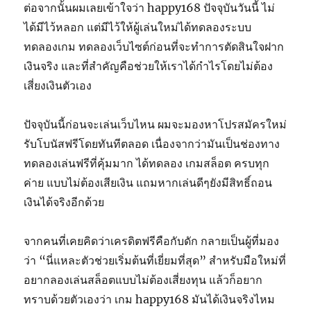
ต่อจากนั้นผมเลยเข้าใจว่า happy168 ปัจจุบันวันนี้ ไม่
ได้มีไว้หลอก แต่มีไว้ให้ผู้เล่นใหม่ได้ทดลองระบบ
ทดลองเกม ทดลองเว็บไซต์ก่อนที่จะทำการตัดสินใจฝาก
เงินจริง และที่สำคัญคือช่วยให้เราได้กำไรโดยไม่ต้อง
เสี่ยงเงินตัวเอง
ปัจจุบันนี้ก่อนจะเล่นเว็บไหน ผมจะมองหาโปรสมัครใหม่
รับโบนัสฟรีโดยทันทีตลอด เนื่องจากว่ามันเป็นช่องทาง
ทดลองเล่นฟรีที่คุ้มมาก ได้ทดลอง เกมสล็อต ครบทุก
ค่าย แบบไม่ต้องเสียเงิน แถมหากเล่นดีๆยังมีสิทธิ์ถอน
เงินได้จริงอีกด้วย
จากคนที่เคยคิดว่าเครดิตฟรีคือกับดัก กลายเป็นผู้ที่มอง
ว่า “นี่แหละตัวช่วยเริ่มต้นที่เยี่ยมที่สุด” สำหรับมือใหม่ที่
อยากลองเล่นสล็อตแบบไม่ต้องเสี่ยงทุน แล้วก็อยาก
ทราบด้วยตัวเองว่า เกม happy168 มันได้เงินจริงไหม