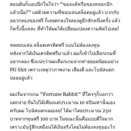
ตอนต้นก็แอบนึกในใจว่า “ของแท้หรือของหลอกอีก
แล้วเนี่ย?” แต่ด้วยความที่ชอบเล่นสล็อตอยู่แล้ว บวกกับ
อยากลองของฟรี ก็เลยตกลงใจลองดูอีกสักหนึ่งครั้ง แล้ว
ก็ครั้งนี้แหละ ที่ทำให้ผมได้เปลี่ยนแปลงความคิดไปเลย!
ทดสอบเล่น สล็อตเครดิตฟรี แบบไม่ต้องลงทุน
หลังจากได้เงินเครดิตฟรีมาแล้ว ผมก็เข้าไปเลือกเกมที่
อยากลอง ซึ่งแน่ๆว่าผมเลือกเกมจากค่ายยอดนิยมอย่าง
PG Slot เพราะเหตุว่าภาพงาม เสียงดี และโบนัสแตก
บ่อยอยู่แล้ว
ผมเริ่มจากเกม “Fortune Rabbit” ที่ใครๆก็บอกว่า
แตกง่าย ปั่นไปได้เพียงแค่ประมาณ 10 สปินเท่านั้นเอง
ครับผม โบนัสแตกเฉยเลย! ได้มาโดยประมาณ 250
บาทจากทุนฟรี 100 บาท ในขณะนั้นคือแบบดีใจมาก
เพราะมันรู้สึกเสมือนได้เงินจริงโดยไม่ต้องลงทุนอะไร