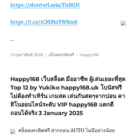
https://shorturl.asia/TnBGH
https://t.co/1CMM0YWRm8
…
เขียน
หมวด
ป้าย
13 กุมภาพันธ์ 2026
สล็อตเครดิตฟรี
happy168
เมื่อ
หมู่
กำกับ
Happy168 เว็บสล็อต มืออาชีพ ผู้เล่นเยอะที่สุด
Top 12 by Yukiko happy168.uk โบนัสฟรี
ไม่ต้องทำเทิร์น เกมสด เล่นกันสดๆจากบ่อน คา
สิโนออนไลน์ระดับ VIP happy168 แตกดี
ถอนได้จริง 3 January 2025
สล็อตเครดิตฟรี ฝากถอน AUTO ไม่มีอย่างน้อย