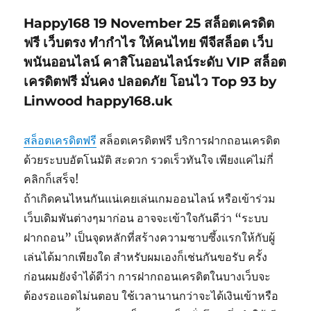
Happy168 19 November 25 สล็อตเครดิต
ฟรี เว็บตรง ทำกำไร ให้คนไทย พีจีสล็อต เว็บ
พนันออนไลน์ คาสิโนออนไลน์ระดับ VIP สล็อต
เครดิตฟรี มั่นคง ปลอดภัย โอนไว Top 93 by
Linwood happy168.uk
สล็อตเครดิตฟรี
สล็อตเครดิตฟรี บริการฝากถอนเครดิต
ด้วยระบบอัตโนมัติ สะดวก รวดเร็วทันใจ เพียงแค่ไม่กี่
คลิกก็เสร็จ!
ถ้าเกิดคนไหนกันแน่เคยเล่นเกมออนไลน์ หรือเข้าร่วม
เว็บเดิมพันต่างๆมาก่อน อาจจะเข้าใจกันดีว่า “ระบบ
ฝากถอน” เป็นจุดหลักที่สร้างความซาบซึ้งแรกให้กับผู้
เล่นได้มากเพียงใด สำหรับผมเองก็เช่นกันขอรับ ครั้ง
ก่อนผมยังจำได้ดีว่า การฝากถอนเครดิตในบางเว็บจะ
ต้องรอแอดไม่นตอบ ใช้เวลานานกว่าจะได้เงินเข้าหรือ