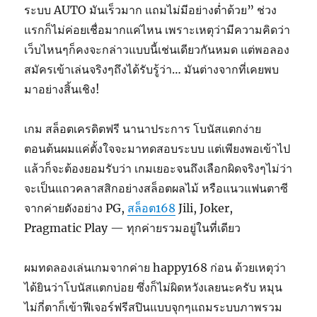
ระบบ AUTO มันเร็วมาก แถมไม่มีอย่างต่ำด้วย” ช่วง
แรกก็ไม่ค่อยเชื่อมากแค่ไหน เพราะเหตุว่ามีความคิดว่า
เว็บไหนๆก็คงจะกล่าวแบบนี้เช่นเดียวกันหมด แต่พอลอง
สมัครเข้าเล่นจริงๆถึงได้รับรู้ว่า… มันต่างจากที่เคยพบ
มาอย่างสิ้นเชิง!
เกม สล็อตเครดิตฟรี นานาประการ โบนัสแตกง่าย
ตอนต้นผมแค่ตั้งใจจะมาทดสอบระบบ แต่เพียงพอเข้าไป
แล้วก็จะต้องยอมรับว่า เกมเยอะจนถึงเลือกผิดจริงๆไม่ว่า
จะเป็นแถวคลาสสิกอย่างสล็อตผลไม้ หรือแนวแฟนตาซี
จากค่ายดังอย่าง PG,
สล็อต168
Jili, Joker,
Pragmatic Play — ทุกค่ายรวมอยู่ในที่เดียว
ผมทดลองเล่นเกมจากค่าย happy168 ก่อน ด้วยเหตุว่า
ได้ยินว่าโบนัสแตกบ่อย ซึ่งก็ไม่ผิดหวังเลยนะครับ หมุน
ไม่กี่ตาก็เข้าฟีเจอร์ฟรีสปินแบบจุกๆแถมระบบภาพรวม