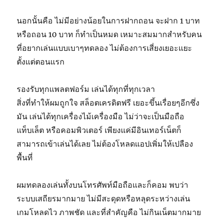
นอกนั้นคือ ไม่มีอย่างน้อยในการฝากถอน จะฝาก 1 บาท
หรือถอน 10 บาท ก็ทำเป็นหมด เหมาะสมมากสำหรับคน
ที่อยากเล่นแบบเบาๆทดลอง ไม่ต้องการเสี่ยงเยอะแยะ
ตั้งแต่ตอนแรก
รองรับทุกแพลตฟอร์ม เล่นได้ทุกที่ทุกเวลา
สิ่งที่ทำให้ผมถูกใจ สล็อตเครดิตฟรี เยอะขึ้นเรื่อยๆอีกซึ่ง
มัน เล่นได้ทุกเครื่องไม้เครื่องมือ ไม่ว่าจะเป็นมือถือ
แท็บเล็ต หรือคอมพิวเตอร์ เพียงแค่มีอินเทอร์เน็ตก็
สามารถเข้าเล่นได้เลย ไม่ต้องโหลดแอปเพิ่มให้เปลือง
พื้นที่
ผมทดลองเล่นทั้งบนโทรศัพท์มือถือและก็คอม พบว่า
ระบบเสถียรมากมาย ไม่มีสะดุดหรือหลุดระหว่างเล่น
เกมโหลดไว ภาพชัด และที่สำคัญคือ ไม่กินเน็ตมากมาย