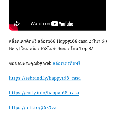
สล็อตเครดิตฟรี สล็อต168 Happy168.casa 2 มีนา 69
Beryl ใหม่ สล็อต168ไม่จำกัดยอดโอน Top 84
ขอขอบพระคุณby web
สล็อตเครดิตฟรี
https://rebrand.ly/happy168-casa
https://cutly.info/happy168-casa
https://bitt.to/96x7vz