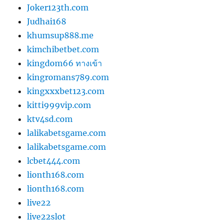
Joker123th.com
Judhai168
khumsup888.me
kimchibetbet.com
kingdom66 ทางเข้า
kingromans789.com
kingxxxbet123.com
kitti999vip.com
ktv4sd.com
lalikabetsgame.com
lalikabetsgame.com
lcbet444.com
lionth168.com
lionth168.com
live22
live22slot