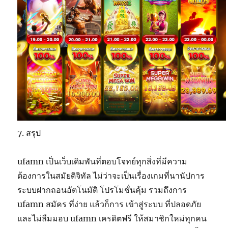
7. สรุป
ufamn เป็นเว็บเดิมพันที่ตอบโจทย์ทุกสิ่งที่มีความ
ต้องการในสมัยดิจิทัล ไม่ว่าจะเป็นเรื่องเกมที่นานัปการ
ระบบฝากถอนอัตโนมัติ โปรโมชั่นคุ้ม รวมถึงการ
ufamn สมัคร ที่ง่าย แล้วก็การ เข้าสู่ระบบ ที่ปลอดภัย
และไม่ลืมมอบ ufamn เครดิตฟรี ให้สมาชิกใหม่ทุกคน