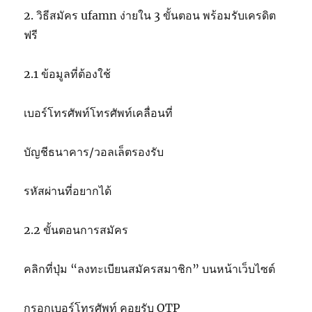
2. วิธีสมัคร ufamn ง่ายใน 3 ขั้นตอน พร้อมรับเครดิต
ฟรี
2.1 ข้อมูลที่ต้องใช้
เบอร์โทรศัพท์โทรศัพท์เคลื่อนที่
บัญชีธนาคาร/วอลเล็ตรองรับ
รหัสผ่านที่อยากได้
2.2 ขั้นตอนการสมัคร
คลิกที่ปุ่ม “ลงทะเบียนสมัครสมาชิก” บนหน้าเว็บไซต์
กรอกเบอร์โทรศัพท์ คอยรับ OTP