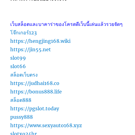
เว็บสล็อตและบาคาร่าของโครตดีเว็บนี้เล่นแล้วรวยจัดๆ
โจ๊กเกอร์123
https://hengjing168.wiki
https://jin55.net
slot99
slot66
สล็อตเว็บตรง
https://judhai168.co
https://bonus888.life
สล็อต888
https://pgslot.today
pussy888
https://www.sexyauto168.xyz
slotxo24hr