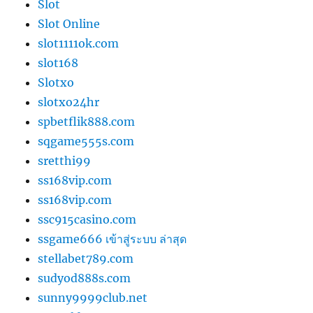
Slot
Slot Online
slot1111ok.com
slot168
Slotxo
slotxo24hr
spbetflik888.com
sqgame555s.com
sretthi99
ss168vip.com
ss168vip.com
ssc915casino.com
ssgame666 เข้าสู่ระบบ ล่าสุด
stellabet789.com
sudyod888s.com
sunny9999club.net