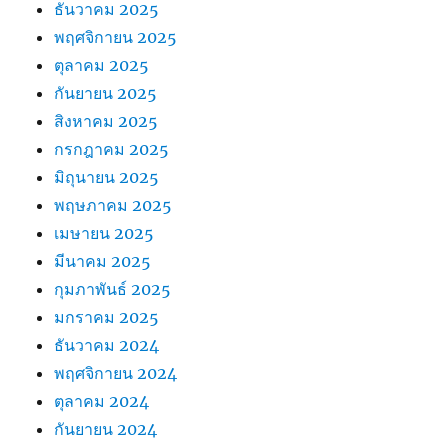
ธันวาคม 2025
พฤศจิกายน 2025
ตุลาคม 2025
กันยายน 2025
สิงหาคม 2025
กรกฎาคม 2025
มิถุนายน 2025
พฤษภาคม 2025
เมษายน 2025
มีนาคม 2025
กุมภาพันธ์ 2025
มกราคม 2025
ธันวาคม 2024
พฤศจิกายน 2024
ตุลาคม 2024
กันยายน 2024