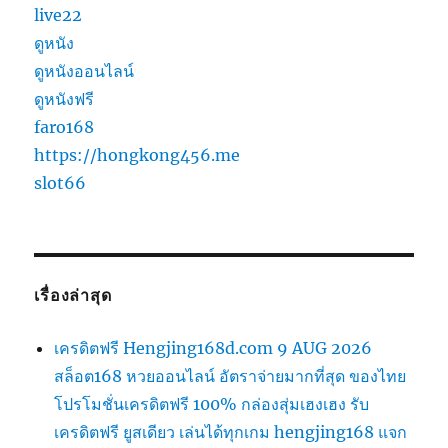
live22
ดูหนัง
ดูหนังออนไลน์
ดูหนังฟรี
faro168
https://hongkong456.me
slot66
เรื่องล่าสุด
เครดิตฟรี Hengjing168d.com 9 AUG 2026
สล็อต168 หวยออนไลน์ อัตราจ่ายมากที่สุด ของไทย
โปรโมชั่นเครดิตฟรี 100% กล่องสุ่มเฮงเฮง รับ
เครดิตฟรี ยูสเดียว เล่นได้ทุกเกม hengjing168 แจก