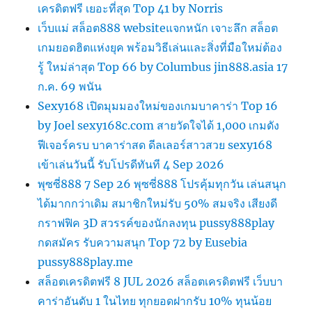
เครดิตฟรี เยอะที่สุด Top 41 by Norris
เว็บแม่ สล็อต888 websiteแจกหนัก เจาะลึก สล็อต
เกมยอดฮิตแห่งยุค พร้อมวิธีเล่นและสิ่งที่มือใหม่ต้อง
รู้ ใหม่ล่าสุด Top 66 by Columbus jin888.asia 17
ก.ค. 69 พนัน
Sexy168 เปิดมุมมองใหม่ของเกมบาคาร่า Top 16
by Joel sexy168c.com สายวัดใจได้ 1,000 เกมดัง
ฟีเจอร์ครบ บาคาร่าสด ดีลเลอร์สาวสวย sexy168
เข้าเล่นวันนี้ รับโปรดีทันที 4 Sep 2026
พุซซี่888 7 Sep 26 พุซซี่888 โปรคุ้มทุกวัน เล่นสนุก
ได้มากกว่าเดิม สมาชิกใหม่รับ 50% สมจริง เสียงดี
กราฟฟิค 3D สวรรค์ของนักลงทุน pussy888play
กดสมัคร รับความสนุก Top 72 by Eusebia
pussy888play.me
สล็อตเครดิตฟรี 8 JUL 2026 สล็อตเครดิตฟรี เว็บบา
คาร่าอันดับ 1 ในไทย ทุกยอดฝากรับ 10% ทุนน้อย