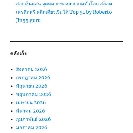
สอยเงินแสน จุดหมายของสายเกมทั่วโลก สล็อต
เครดิตฟรี คลิกเดียวเริ่มได้ Top 51 by Roberto
Jin55.guru
คลังเก็บ
สิงหาคม 2026
กรกฎาคม 2026
มิถุนายน 2026
พฤษภาคม 2026
เมษายน 2026
มีนาคม 2026
กุมภาพันธ์ 2026
มกราคม 2026