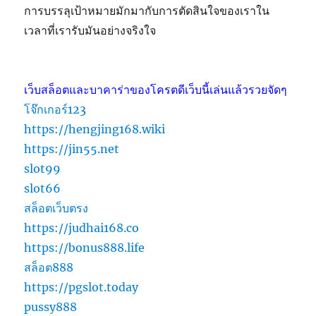
การบรรลุเป้าหมายมักมากับการตัดสินใจของเราใน
เวลาที่เรารับมันอย่างจริงใจ
เว็บสล็อตและบาคาร่าของโครตดีเว็บนี้เล่นแล้วรวยจัดๆ
โจ๊กเกอร์123
https://hengjing168.wiki
https://jin55.net
slot99
slot66
สล็อตเว็บตรง
https://judhai168.co
https://bonus888.life
สล็อต888
https://pgslot.today
pussy888