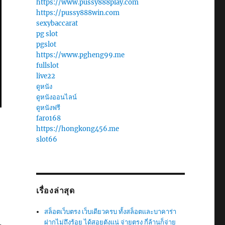
https://www.pussy888play.com
https://pussy888win.com
sexybaccarat
pg slot
pgslot
https://www.pgheng99.me
fullslot
live22
ดูหนัง
ดูหนังออนไลน์
ดูหนังฟรี
faro168
https://hongkong456.me
slot66
เรื่องล่าสุด
สล็อตเว็บตรง เว็บเดียวครบ ทั้งสล็อตและบาคาร่า
ฝากไม่ถึงร้อย ได้สอยตังแน่ จ่ายตรง กี่ล้านก็จ่าย