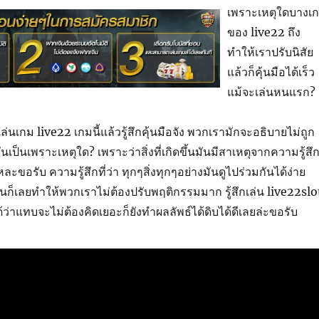
เพราะเหตุใดบางเ
ของ live22 ถึง
ทำให้เราปรับนิสัย
แล้วก็คุ้นมือได้เร็ว
แม้จะเล่นหนแรก?
เล่นเกม live22 เกมนี้แล้วรู้สึกคุ้นมือจัง พวกเรามักจะอธิบายไม่ถูก
นเป็นเพราะเหตุใด? เพราะว่าสิ่งที่เกิดขึ้นมันมีสาเหตุจากความรู้สึ
ะขอรับ ความรู้สึกที่ว่า ทุกๆสิ่งทุกๆอย่างมันดูไปร่วมกันได้ง่าย
ม มันก็เลยทำให้พวกเราไม่ต้องปรับพฤติกรรมมาก รู้สึกเล่น live22slo
ด้ว่าแทบจะไม่ต้องคิดเยอะก็ยังทำผลลัพธ์ได้ดิบได้ดีเลยล่ะขอรับ