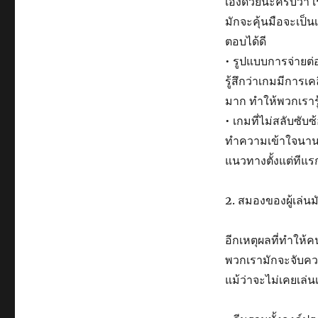
เองด้วยนะครับว่า 
มักจะคุ้นมือจะเป็น
ตอบได้ดี
• รูปแบบการจ่ายต่อเ
รู้สึกว่าเกมมีการเ
มาก ทำให้พวกเรารู้
• เกมที่ไม่สลับซั
ทำความเข้าใจนาน แต
แนวทางตั้งแต่ทีแ
2. สมองของผู้เล่น
อีกเหตุผลที่ทำให้ค
พวกเรามักจะจับคว
แม้ว่าจะไม่เคยเล่นเก