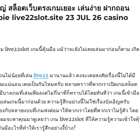
ญ่ สล็อตเว็บตรงเกมเยอะ เล่นง่าย ฝากถอน
ie live22slot.site 23 JUL 26 casino
กม live22slot เกมนี้คุ้นมือ แม้ว่าจะยังไม่เคยเล่นมาก่อนก็ตาม เกิด
นไม่น้อยที่เล่น
live22
มานานแล้ว คงจะเคยสงสัยเรื่องนี้ไม่ได้มี
แน่นอน เคยเป็นกันไหมครับ หลายคราวที่พวกเราเปิดเกมสล็อต
บางเกมที่เล่นเพียงแค่ไม่กี่นาทีก็ทราบได้โดยทันทีว่า เกมนี้เข้ามือ
ยเล่นเกมนี้มาก่อนด้วย ความรู้สึกอย่างนี้ไม่ใช่เรื่องบังเอิญครับ
ข้องกับหลายแบบที่เกมส่งต่อมาให้พวกเราโดยที่พวกเราไม่รู้ตัว โดย
นี้ ผมจะพาคุณมาดูเลยว่า เกม live22slot ที่ให้ความรู้ความเข้าใจคุ
ันมีอะไรที่ทำให้เรารู้สึกอย่างงี้บ้าง?