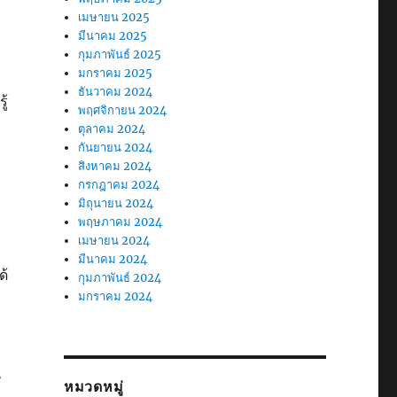
เมษายน 2025
มีนาคม 2025
กุมภาพันธ์ 2025
มกราคม 2025
ธันวาคม 2024
ู้
พฤศจิกายน 2024
ตุลาคม 2024
กันยายน 2024
สิงหาคม 2024
กรกฎาคม 2024
มิถุนายน 2024
พฤษภาคม 2024
เมษายน 2024
มีนาคม 2024
ด้
กุมภาพันธ์ 2024
มกราคม 2024
น
หมวดหมู่