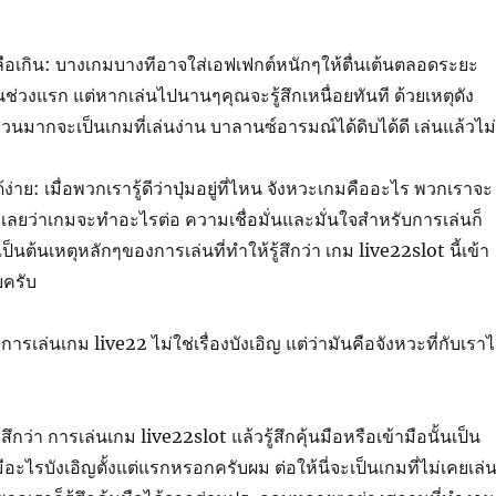
เหลือเกิน: บางเกมบางทีอาจใส่เอฟเฟกต์หนักๆให้ตื่นเต้นตลอดระยะ
ในช่วงแรก แต่หากเล่นไปนานๆคุณจะรู้สึกเหนื่อยทันที ด้วยเหตุดัง
ส่วนมากจะเป็นเกมที่เล่นง่าน บาลานซ์อารมณ์ได้ดิบได้ดี เล่นแล้วไม่ร
่าย: เมื่อพวกเรารู้ดีว่าปุ่มอยู่ที่ไหน จังหวะเกมคืออะไร พวกเราจะ
จเลยว่าเกมจะทำอะไรต่อ ความเชื่อมั่นและมั่นใจสำหรับการเล่นก็
ี่เป็นต้นเหตุหลักๆของการเล่นที่ทำให้รู้สึกว่า เกม live22slot นี้เข้า
ยครับ
ารเล่นเกม live22 ไม่ใช่เรื่องบังเอิญ แต่ว่ามันคือจังหวะที่กับเราไ
กว่า การเล่นเกม live22slot แล้วรู้สึกคุ้นมือหรือเข้ามือนั้นเป็น
่มีอะไรบังเอิญตั้งแต่แรกหรอกครับผม ต่อให้นี่จะเป็นเกมที่ไม่เคยเล่