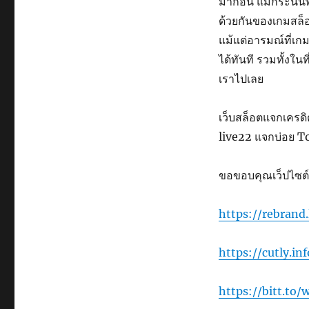
มาก่อน แม้กระนั้น
ด้วยกันของเกมสล็
แม้แต่อารมณ์ที่เกม
ได้ทันที รวมทั้งใน
เราไปเลย
เว็บสล็อตแจกเครดิ
live22 แจกบ่อย T
ขอขอบคุณเว็ปไซต
https://rebrand.
https://cutly.inf
https://bitt.to