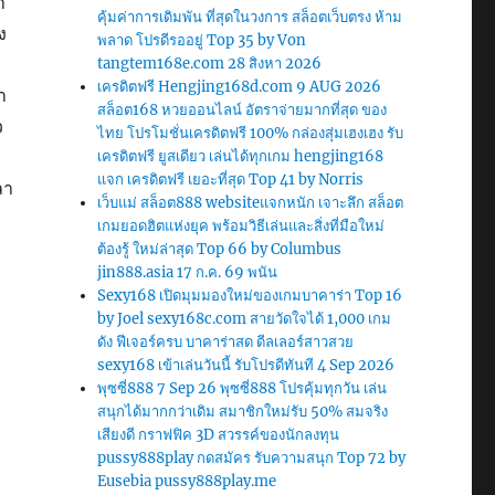
า
คุ้มค่าการเดิมพัน ที่สุดในวงการ สล็อตเว็บตรง ห้าม
ง
พลาด โปรดีรออยู่ Top 35 by Von
tangtem168e.com 28 สิงหา 2026
เครดิตฟรี Hengjing168d.com 9 AUG 2026
า
สล็อต168 หวยออนไลน์ อัตราจ่ายมากที่สุด ของ
ว
ไทย โปรโมชั่นเครดิตฟรี 100% กล่องสุ่มเฮงเฮง รับ
เครดิตฟรี ยูสเดียว เล่นได้ทุกเกม hengjing168
แจก เครดิตฟรี เยอะที่สุด Top 41 by Norris
ลา
เว็บแม่ สล็อต888 websiteแจกหนัก เจาะลึก สล็อต
เกมยอดฮิตแห่งยุค พร้อมวิธีเล่นและสิ่งที่มือใหม่
ต้องรู้ ใหม่ล่าสุด Top 66 by Columbus
jin888.asia 17 ก.ค. 69 พนัน
Sexy168 เปิดมุมมองใหม่ของเกมบาคาร่า Top 16
by Joel sexy168c.com สายวัดใจได้ 1,000 เกม
ดัง ฟีเจอร์ครบ บาคาร่าสด ดีลเลอร์สาวสวย
sexy168 เข้าเล่นวันนี้ รับโปรดีทันที 4 Sep 2026
พุซซี่888 7 Sep 26 พุซซี่888 โปรคุ้มทุกวัน เล่น
สนุกได้มากกว่าเดิม สมาชิกใหม่รับ 50% สมจริง
เสียงดี กราฟฟิค 3D สวรรค์ของนักลงทุน
pussy888play กดสมัคร รับความสนุก Top 72 by
Eusebia pussy888play.me