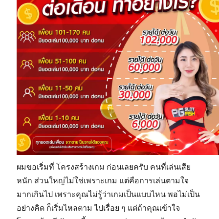
ผมขอเริ่มที่ โครงสร้างเกม ก่อนเลยครับ คนที่เล่นเสีย
หนัก ส่วนใหญ่ไม่ใช่เพราะเกม แต่คือการเล่นตามใจ
มากเกินไป เพราะคุณไม่รู้ว่าเกมเป็นแบบไหน พอไม่เป็น
อย่างคิด ก็เริ่มไหลตาม ไปเรื่อย ๆ แต่ถ้าคุณเข้าใจ