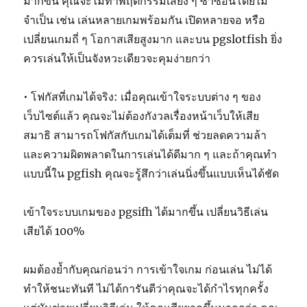
มากขึ้น คุณจะไม่ทำพฤติกรรมเสี่ยง ๆ ซ้ำซ้อนโดยไม่
จำเป็น เช่น เล่นหลายเกมพร้อมกัน เปิดหลายจอ หรือ
เปลี่ยนเกมถี่ ๆ โอกาสเสียสูงมาก และบน pgslotfish ยิ่ง
ควรเล่นให้เป็นจังหวะเดียวจะคุมง่ายกว่า
• โฟกัสที่เกมได้จริง: เมื่อคุณเข้าใจระบบต่าง ๆ ของ
เว็บไซต์แล้ว คุณจะไม่ต้องกังวลเรื่องหน้าเว็บให้เสีย
สมาธิ สามารถโฟกัสกับเกมได้เต็มที่ ช่วยลดความล้า
และความผิดพลาดในการเล่นได้ดีมาก ๆ และถ้าคุณทำ
แบบนี้ใน pgfish คุณจะรู้สึกว่าเล่นนิ่งขึ้นแบบเห็นได้ชัด
เข้าใจระบบเกมของ pgsifh ได้มากขึ้น เปลี่ยนวิธีเล่น
เสียได้ 100%
ผมต้องย้ำกับคุณก่อนว่า การเข้าใจเกม ก่อนเล่น ไม่ได้
ทำให้ชนะทันที ไม่ได้การันตีว่าคุณจะได้กำไรทุกครั้ง