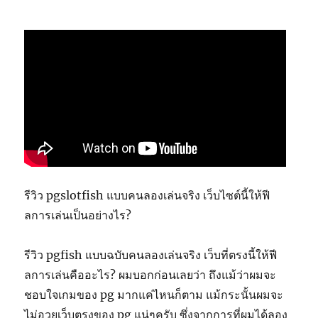
รีวิว pgslotfish แบบคนลองเล่นจริง เว็บไซต์นี้ให้ฟี
ลการเล่นเป็นอย่างไร?
รีวิว pgfish แบบฉบับคนลองเล่นจริง เว็บที่ตรงนี้ให้ฟี
ลการเล่นคืออะไร? ผมบอกก่อนเลยว่า ถึงแม้ว่าผมจะ
ชอบใจเกมของ pg มากแค่ไหนก็ตาม แม้กระนั้นผมจะ
ไม่อวยเว็บตรงของ pg แน่ๆครับ ซึ่งจากการที่ผมได้ลอง