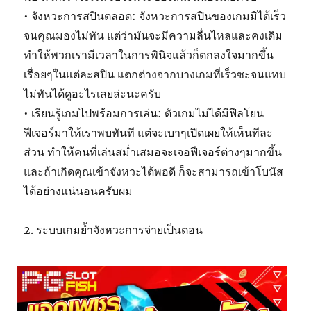
• จังหวะการสปินตลอด: จังหวะการสปินของเกมมิได้เร็ว
จนคุณมองไม่ทัน แต่ว่ามันจะมีความลื่นไหลและคงเดิม
ทำให้พวกเรามีเวลาในการพินิจแล้วก็ตกลงใจมากขึ้น
เรื่อยๆในแต่ละสปิน แตกต่างจากบางเกมที่เร็วซะจนแทบ
ไม่ทันได้ดูอะไรเลยล่ะนะครับ
• เรียนรู้เกมไปพร้อมการเล่น: ตัวเกมไม่ได้มีฟีลโยน
ฟีเจอร์มาให้เราพบทันที แต่จะเบาๆเปิดเผยให้เห็นทีละ
ส่วน ทำให้คนที่เล่นสม่ำเสมอจะเจอฟีเจอร์ต่างๆมากขึ้น
และถ้าเกิดคุณเข้าจังหวะได้พอดี ก็จะสามารถเข้าโบนัส
ได้อย่างแน่นอนครับผม
2. ระบบเกมย้ำจังหวะการจ่ายเป็นตอน