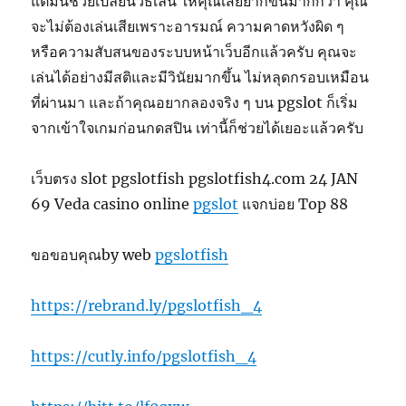
แต่มันช่วยเปลี่ยนวิธีเล่น ให้คุณเสียยากขึ้นมากกว่า คุณ
จะไม่ต้องเล่นเสียเพราะอารมณ์ ความคาดหวังผิด ๆ
หรือความสับสนของระบบหน้าเว็บอีกแล้วครับ คุณจะ
เล่นได้อย่างมีสติและมีวินัยมากขึ้น ไม่หลุดกรอบเหมือน
ที่ผ่านมา และถ้าคุณอยากลองจริง ๆ บน pgslot ก็เริ่ม
จากเข้าใจเกมก่อนกดสปิน เท่านี้ก็ช่วยได้เยอะแล้วครับ
เว็บตรง slot pgslotfish pgslotfish4.com 24 JAN
69 Veda casino online
pgslot
แจกบ่อย Top 88
ขอขอบคุณby web
pgslotfish
https://rebrand.ly/pgslotfish_4
https://cutly.info/pgslotfish_4