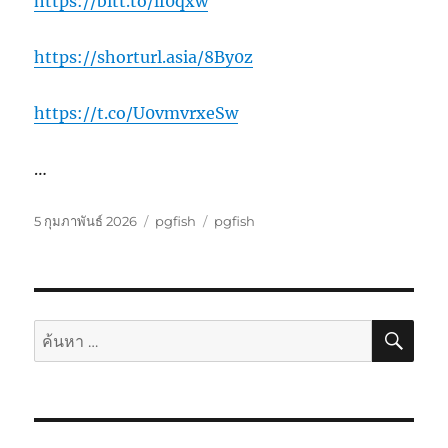
https://bitt.to/lf0qxw
https://shorturl.asia/8By0z
https://t.co/U0vmvrxeSw
…
เขียน
หมวด
ป้าย
5 กุมภาพันธ์ 2026
pgfish
pgfish
เมื่อ
หมู่
กำกับ
ค้นห
ค้นหา: