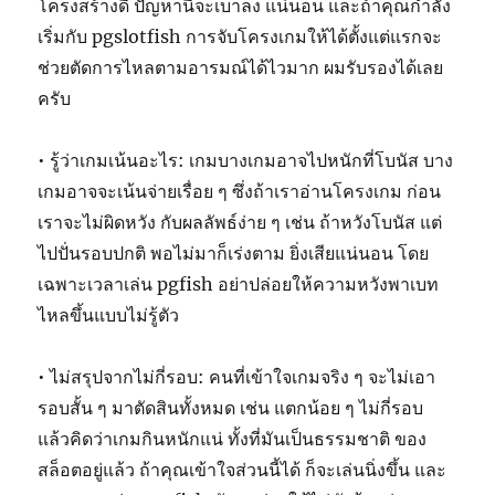
โครงสร้างดี ปัญหานี้จะเบาลง แน่นอน และถ้าคุณกำลัง
เริ่มกับ pgslotfish การจับโครงเกมให้ได้ตั้งแต่แรกจะ
ช่วยตัดการไหลตามอารมณ์ได้ไวมาก ผมรับรองได้เลย
ครับ
• รู้ว่าเกมเน้นอะไร: เกมบางเกมอาจไปหนักที่โบนัส บาง
เกมอาจจะเน้นจ่ายเรื่อย ๆ ซึ่งถ้าเราอ่านโครงเกม ก่อน
เราจะไม่ผิดหวัง กับผลลัพธ์ง่าย ๆ เช่น ถ้าหวังโบนัส แต่
ไปปั่นรอบปกติ พอไม่มาก็เร่งตาม ยิ่งเสียแน่นอน โดย
เฉพาะเวลาเล่น pgfish อย่าปล่อยให้ความหวังพาเบท
ไหลขึ้นแบบไม่รู้ตัว
• ไม่สรุปจากไม่กี่รอบ: คนที่เข้าใจเกมจริง ๆ จะไม่เอา
รอบสั้น ๆ มาตัดสินทั้งหมด เช่น แตกน้อย ๆ ไม่กี่รอบ
แล้วคิดว่าเกมกินหนักแน่ ทั้งที่มันเป็นธรรมชาติ ของ
สล็อตอยู่แล้ว ถ้าคุณเข้าใจส่วนนี้ได้ ก็จะเล่นนิ่งขึ้น และ