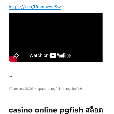
https://t.co/U0vmvrxeSw
…
เขียน
รูป
หมวด
ป้าย
17 เมษายน 2026
พูดคุย
pgfish
pgslotfish
เมื่อ
แบบ
หมู่
กำกับ
เรื่อง
casino online pgfish สล็อต