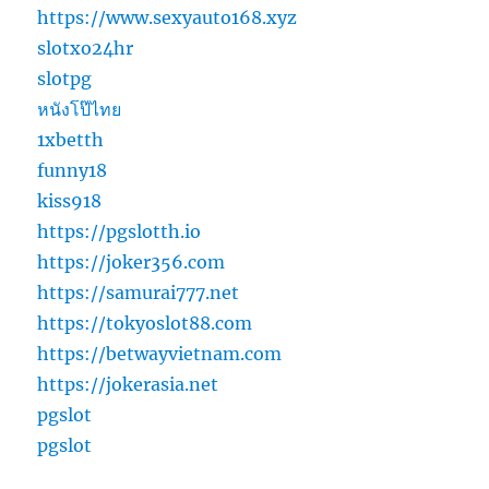
https://www.sexyauto168.xyz
slotxo24hr
slotpg
หนังโป๊ไทย
1xbetth
funny18
kiss918
https://pgslotth.io
https://joker356.com
https://samurai777.net
https://tokyoslot88.com
https://betwayvietnam.com
https://jokerasia.net
pgslot
pgslot