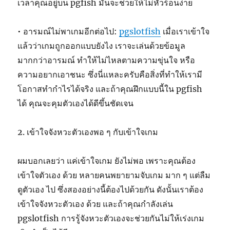
เวลาคุณอยู่บน pgfish มันจะช่วยให้ไม่หัวร้อนง่าย
• อารมณ์ไม่พาเกมอีกต่อไป:
pgslotfish
เมื่อเราเข้าใจ
แล้วว่าเกมถูกออกแบบยังไง เราจะเล่นด้วยข้อมูล
มากกว่าอารมณ์ ทำให้ไม่ไหลตามความขุ่นใจ หรือ
ความอยากเอาชนะ ซึ่งนี่แหละครับคือสิ่งที่ทำให้เรามี
โอกาสทำกำไรได้จริง และถ้าคุณฝึกแบบนี้ใน pgfish
ได้ คุณจะคุมตัวเองได้ดีขึ้นชัดเจน
2. เข้าใจจังหวะตัวเองพอ ๆ กับเข้าใจเกม
ผมบอกเลยว่า แค่เข้าใจเกม ยังไม่พอ เพราะคุณต้อง
เข้าใจตัวเอง ด้วย หลายคนพยายามจับเกม มาก ๆ แต่ลืม
ดูตัวเอง ไป ซึ่งสองอย่างนี้ต้องไปด้วยกัน ดังนั้นเราต้อง
เข้าใจจังหวะตัวเอง ด้วย และถ้าคุณกำลังเล่น
pgslotfish การรู้จังหวะตัวเองจะช่วยกันไม่ให้เร่งเกม