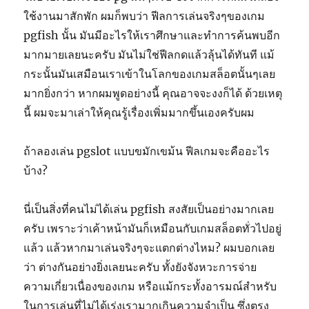
ใช้งานมาสักพัก ผมก็พบว่า ฟีลการเล่นจริงๆของเกม
pgfish นั้น มันมีอะไรให้เราศึกษาและทำการค้นพบอีก
มากมายเลยนะครับ มันไม่ใช่ฟีลกดแล้วลุ้นได้ทันที แม้
กระนั้นมันเสมือนเราเข้าในโลกของเกมสล็อตนั้นๆเลย
มากยิ่งกว่า หากผมพูดอย่างนี้ คุณอาจจะงงก็ได้ ด้วยเหตุ
นี้ ผมจะมาเล่าให้คุณรู้เรื่องเพิ่มมากขึ้นเองครับผม
ถ้าลองเล่น pgslot แบบขมักเขม้น ฟีลเกมจะคืออะไร
บ้าง?
นี่เป็นสิ่งที่คนไม่ได้เล่น pgfish สงสัยเป็นอย่างมากเลย
ครับ เพราะว่าเค้าหน้ามันก็เหมือนกับเกมสล็อตทั่วไปอยู่
แล้ว แล้วหากมาเล่นจริงๆจะแตกต่างไหม? ผมบอกเลย
ว่า ต่างกันอย่างยิ่งเลยนะครับ ทั้งยังจังหวะการจ่าย
ความเกี่ยวเนื่องของเกม หรือแม้กระทั้งอารมณ์สำหรับ
ในการเล่นที่ไม่ได้เร่งเรามากเกินความจำเป็น ซึ่งตรง