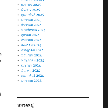
เมษายน 2025
มีนาคม 2025
กุมภาพันธ์ 2025
มกราคม 2025
ธันวาคม 2024
พฤศจิกายน 2024
ตุลาคม 2024
กันยายน 2024
สิงหาคม 2024
กรกฎาคม 2024
ล
มิถุนายน 2024
ต
พฤษภาคม 2024
เมษายน 2024
มีนาคม 2024
กุมภาพันธ์ 2024
มกราคม 2024
ี
หมวดหมู่