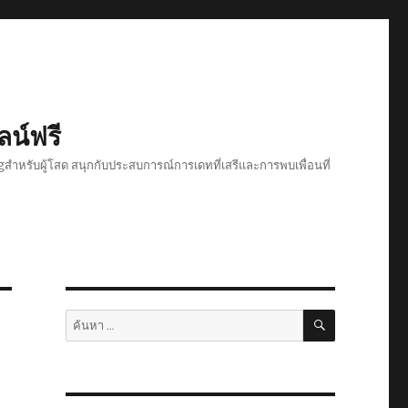
น์ฟรี
ำหรับผู้โสด สนุกกับประสบการณ์การเดทที่เสรีและการพบเพื่อนที่
ค้นหา
ค้นหา: