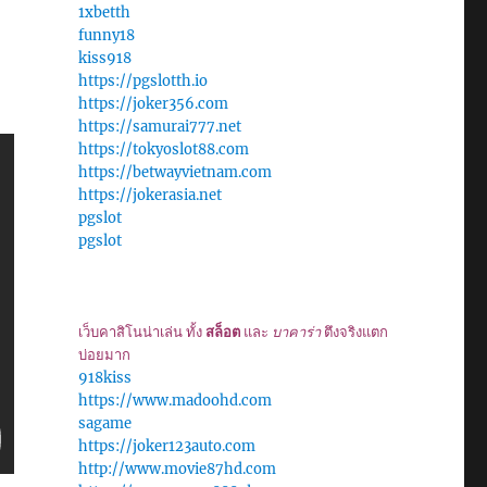
1xbetth
funny18
kiss918
https://pgslotth.io
https://joker356.com
https://samurai777.net
https://tokyoslot88.com
https://betwayvietnam.com
https://jokerasia.net
pgslot
pgslot
เว็บคาสิโนน่าเล่น ทั้ง
สล็อต
และ
บาคาร่า
ตึงจริงแตก
บ่อยมาก
918kiss
https://www.madoohd.com
sagame
https://joker123auto.com
http://www.movie87hd.com