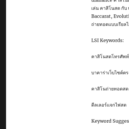
เล่น คาสิโนสด กั
Baccarat, Evoluti
ถ่ายทอดแบบเรียลไท
LSI Keywords:
คาสิโนสดโทรศัพท์เค
บาคาร่าเว็บไซต์ตร
คาสิโนถ่ายทอดสด
ดีลเลอร์แจกไพ่สด
Keyword Sugges