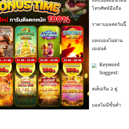
โทรศัพท์มือถือ
ราคาบอลสดวันนี้
แทงบอลไม่ผ่าน
เอเย่นต์
Keyword
Suggest:
สเต็ปเริ่ม 2 คู่
บอลไม่มีขั้นต่ำ