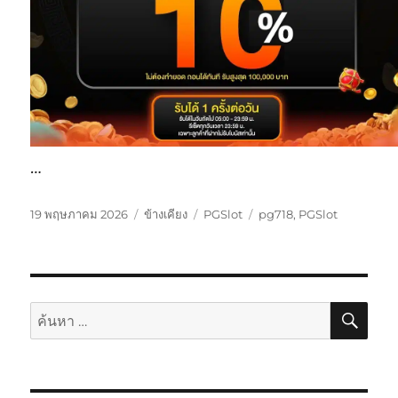
…
เขียน
รูป
หมวด
ป้าย
19 พฤษภาคม 2026
ข้างเคียง
PGSlot
pg718
,
PGSlot
เมื่อ
แบบ
หมู่
กำกับ
เรื่อง
ค้นห
ค้นหา: