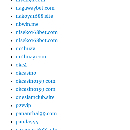
nagawaybet.com
nakoya1688.site
nbwin.me
niseko168bet.com
niseko168bet.com
no1huay
no1huay.com
okc4
okcasino
okcasino159.com
okcasino159.com
onesiamclub.site
p2vvip
pananthai99.com
panda555
paramax1688.info