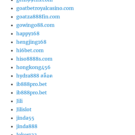
goatbetroyalcasino.com
goatza888fin.com
gowingo88.com
happy168
hengjing168
hi6bet.com
hiso8888s.com
hongkong456
hydra888 สล็อต
ib888pro.bet
ib888pro.bet
Jili
Jilislot
jinda55
jinda888
Joker123