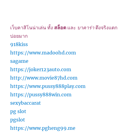
เว็บคาสิโนน่าเล่น ทั้ง
สล็อต
และ
บาคาร่า
ตึงจริงแตก
บ่อยมาก
918kiss
https://www.madoohd.com
sagame
https://joker123auto.com
http://www.movie87hd.com
https://www.pussy888play.com
https://pussy888win.com
sexybaccarat
pg slot
pgslot
https://www.pgheng99.me