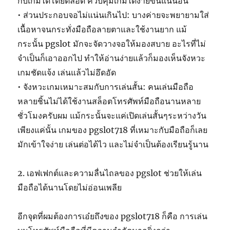
กับเกมได้โดยตลอด ควบคุมเกมได้ง่ายขึ้นแน่นอน
• ส่วนประกอบจอไม่แน่นเกินไป: บางค่ายจะพยายามใส่
เนื้อหาจนกระทั่งมือถือลายตาและใช้งานยาก แม้
กระนั้น pgslot มักจะจัดวางจอให้มองสบาย อะไรที่ไม่
จำเป็นก็เอาออกไป ทำให้อ่านง่ายแล้วก็มองเห็นจังหวะ
เกมชัดแจ้ง เล่นแล้วไม่อึดอัด
• จังหวะเกมเหมาะสมกับการเล่นสั้น: คนเล่นมือถือ
หลายชิ้นไม่ได้ใช้งานสล็อตโทรศัพท์มือถือนานหลาย
ชั่วโมงครับผม แม้กระนั้นจะแค่เปิดเล่นสั้นๆระหว่างวัน
เพียงแค่นั้น เกมของ pgslot718 ที่เหมาะกับมือถือก็เลย
มักเข้าใจง่าย เล่นต่อได้ไว และไม่จำเป็นต้องเรียนรู้นาน
2. เอฟเฟกต์และความลื่นไถลของ pgslot ช่วยให้เล่น
มือถือได้นานโดยไม่อ่อนเพลีย
อีกจุดที่ผมต้องการเอ๋ยถึงของ pgslot718 ก็คือ การเล่น