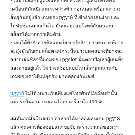
• เหมาะสมกับผู้ที่เล่นหลายช่วงเวลา: ผู้เล่นโทรศัพท์
เคลื่อนที่มักเปิดเกมระหว่างพัก ก่อนนอน หรือเวลาว่าง
สั้นๆกันอยู่แล้ว เกมของ pg718 ที่เข้าง่าย เล่นง่าย และ
ไม่ซับซ้อนมากเกินไป มันก็เลยตอบโจทย์กับคนเล่น
สล็อตได้มากกว่าเดิมด้วย
• เล่นได้ทั้งยังสายชิลและก็สายจริงจัง: บางคนบางทีอาจ
จะมุ่งมั่นกับเกมสล็อต แม้กระนั้นบางบุคคลบางทีอาจจะ
อยากเล่นชิลๆซึ่งเกมของ pgslot นั้นตอบปัญหาผู้เล่นทั้ง
สองสายอยู่แล้ว ไม่ว่าจะชอบแบบไหนก็สนุกสนานกับ
เกมของเราได้แน่ๆครับ มาทดลองกันเลย!
pg718
ไม่ได้เหมาะกับเพียงแค่โทรศัพท์มือถือเท่านั้น
แม้กระนั้นสามารถเล่นได้ทุกเครื่องมือ 100%
ผมมั่นอกมั่นใจเลยว่า ถ้าหากได้มาลองเล่นเกม pg718
แล้ว คุณควรต้องชอบแน่ๆขอรับ เพราะว่าเกมของเรา