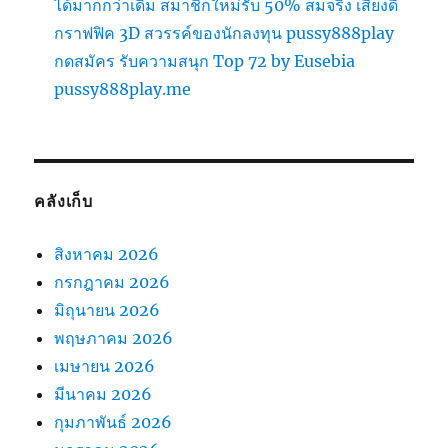
ได้มากกว่าเดิม สมาชิกใหม่รับ 50% สมจริง เสียงดี
กราฟฟิค 3D สวรรค์ของนักลงทุน pussy888play
กดสมัคร รับความสนุก Top 72 by Eusebia
pussy888play.me
คลังเก็บ
สิงหาคม 2026
กรกฎาคม 2026
มิถุนายน 2026
พฤษภาคม 2026
เมษายน 2026
มีนาคม 2026
กุมภาพันธ์ 2026