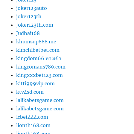
joker123auto
joker123th
Joker123th.com
Judhai168
khumsup888.me
kimchibetbet.com
kingdom66 ทางเข้า
kingromans789.com
kingxxxbet123.com
kitti999vip.com
ktv4sd.com
lalikabetsgame.com
lalikabetsgame.com
lcbet444.com
lionth168.com
lionth168.com