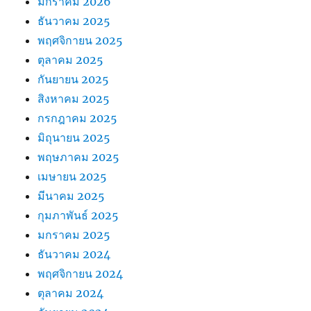
มกราคม 2026
ธันวาคม 2025
พฤศจิกายน 2025
ตุลาคม 2025
กันยายน 2025
สิงหาคม 2025
กรกฎาคม 2025
มิถุนายน 2025
พฤษภาคม 2025
เมษายน 2025
มีนาคม 2025
กุมภาพันธ์ 2025
มกราคม 2025
ธันวาคม 2024
พฤศจิกายน 2024
ตุลาคม 2024