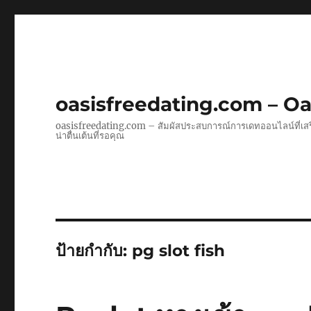
oasisfreedating.com – Oas
oasisfreedating.com – สัมผัสประสบการณ์การเดทออนไลน์ที่เสรีท
น่าตื่นเต้นที่รอคุณ
ป้ายกำกับ:
pg slot fish