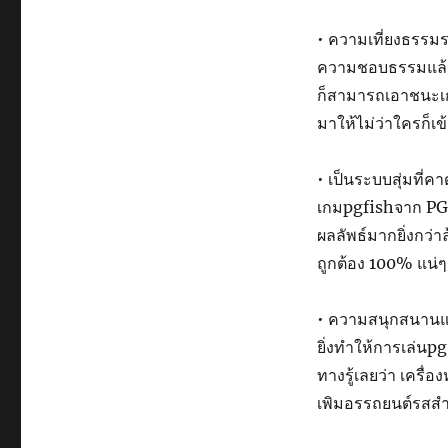
• ความเที่ยงธรรม
ความชอบธรรมแล้วก
ก็สามารถเอาชนะเ
มาให้ไม่ว่าใครก็เข้
• เป็นระบบสุ่มที่
เกมpgfishจาก PG ไ
ผลลัพธ์มากยิ่งกว่า
ถูกต้อง 100% แน่
• ความสนุกสนานแ
ยิ่งทำให้การเล่นpg
ทางรู้เลยว่า เครื
เพิมอรรถยนต์รสสำ