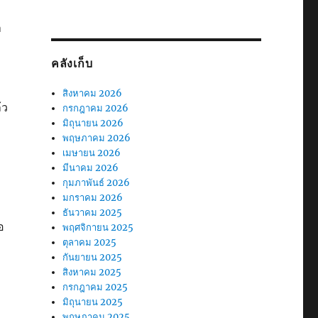
า
คลังเก็บ
สิงหาคม 2026
้ว
กรกฎาคม 2026
มิถุนายน 2026
พฤษภาคม 2026
เมษายน 2026
มีนาคม 2026
กุมภาพันธ์ 2026
มกราคม 2026
ธันวาคม 2025
อ
พฤศจิกายน 2025
ตุลาคม 2025
กันยายน 2025
สิงหาคม 2025
กรกฎาคม 2025
มิถุนายน 2025
พฤษภาคม 2025