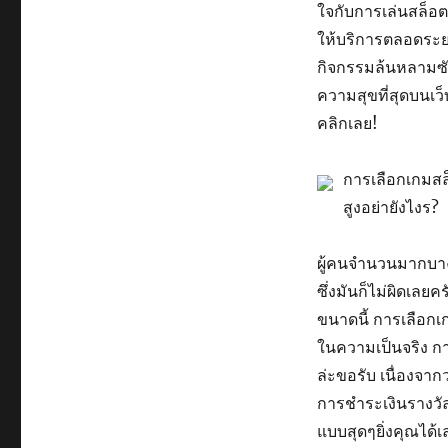
ใจกับการเล่นสล็อต
ให้บริการตลอดระย
กิจกรรมล้นหลามซัพ
ความสุขที่สุดบนเว
คลิกเลย!
การเลือกเกมสล
สูงอย่ายังไงร?
ผู้คนจำนวนมากบาง
ซึ่งมันก็ไม่ผิดเล
ขนาดนี้ การเลือกเก
ในความเป็นจริง การ
ล่ะขอรับ เนื่องจา
การชำระเงินรางวั
แบบสุดๆยิ่งคุณได้เ