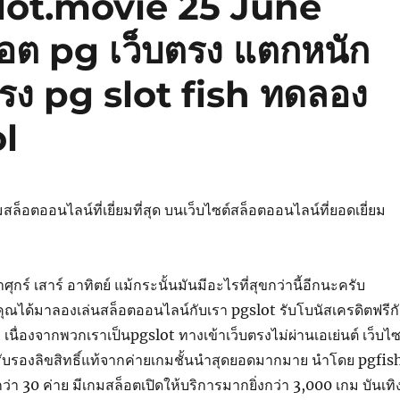
slot.movie 25 June
็อต pg เว็บตรง แตกหนัก
รง pg slot fish ทดลอง
ol
็อตออนไลน์ที่เยี่ยมที่สุด บนเว็บไซต์สล็อตออนไลน์ที่ยอดเยี่ยม
าศุกร์ เสาร์ อาทิตย์ แม้กระนั้นมันมีอะไรที่สุขกว่านี้อีกนะครับ
าคุณได้มาลองเล่นสล็อตออนไลน์กับเรา pgslot รับโบนัสเครดิตฟรีก
 เนื่องจากพวกเราเป็นpgslot ทางเข้าเว็บตรงไม่ผ่านเอเย่นต์ เว็บไซ
รรับรองลิขสิทธิ์แท้จากค่ายเกมชั้นนำสุดยอดมากมาย นำโดย pgfis
กว่า 30 ค่าย มีเกมสล็อตเปิดให้บริการมากยิ่งกว่า 3,000 เกม บันเทิ