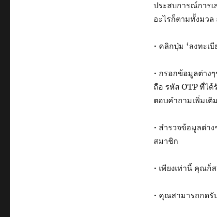
ประสบการณ์การเล่นp
อะไรก็ตามทั้งมวล 
• คลิกปุ่ม ‘ลงทะเบี
• กรอกข้อมูลต่างๆ
ถือ รหัส OTP ที่ได
ตอบคำถามเพิ่มเติ
• สำรวจข้อมูลต่าง
สมาชิก
• เพียงเท่านี้ คุณ
• คุณสามารถกดรับโ