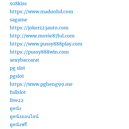
918kiss
https://www.madoohd.com
sagame
https://joker123auto.com
http://www.movie87hd.com
https://www.pussy888play.com
https://pussy888win.com
sexybaccarat
pg slot
pgslot
https://www.pgheng99.me
fullslot
live22
ดูหนัง
ดูหนังออนไลน์
ดูหนังฟรี