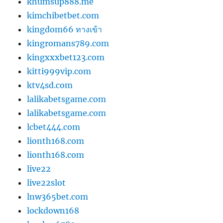
khumsup888.me
kimchibetbet.com
kingdom66 ทางเข้า
kingromans789.com
kingxxxbet123.com
kitti999vip.com
ktv4sd.com
lalikabetsgame.com
lalikabetsgame.com
lcbet444.com
lionth168.com
lionth168.com
live22
live22slot
lnw365bet.com
lockdown168