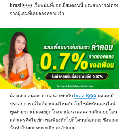
brazil999 เว็บพนันที่ยอดเยี่ยมตอนนี้ ประสบการณ์ตรง
จากผู้เล่นที่เคยลองหลายเจ้า
ต้องเล่าก่อนเลยว่า ก่อนจะพบกับ
brazil999
ผมเคยมี
ประสบการณ์ไม่ดีมากแค่ไหนกับเว็บไซต์พนันออนไลน์
พูดง่ายๆว่าเป็นเคยถูกโกงมาก่อน เคสคลาสสิกแบบโอน
แล้วเครดิตไม่เข้า พอเพียงทักไปก็โดนบล็อกเลย ซึ่งขณะ
นั้นทำให้ผมแทบจะเลิกเล่นไปเลย