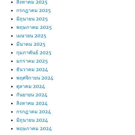
สิงหาคม 2025
กรกฎาคม 2025
มิถุนายน 2025
พฤษภาคม 2025
เมษายน 2025
มีนาคม 2025
กุมภาพันธ์ 2025
มกราคม 2025
ธันวาคม 2024
พฤศจิกายน 2024
ตุลาคม 2024
กันยายน 2024
สิงหาคม 2024
กรกฎาคม 2024
มิถุนายน 2024
พฤษภาคม 2024