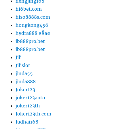
hengjing168
hi6bet.com
hiso8888s.com
hongkong456
hydra888 สล็อต
ib888pro.bet
ib888pro.bet
Jili
Jilislot
jinda55
jinda888
Joker123
joker123auto
joker123th
Joker123th.com
Judhai168