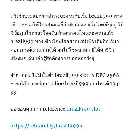
หวังว่าประสบการณ์ตรงของผมกับเว็บ brazil999 ทาง
เข้า จะช่วยให้ใครกันแน่ที่กำลังมองหาเว็บไซต์ดีๆอยู่ ได้
มีข้อมูลไว้ตกลงใจครับ ถ้าหากคนไหนลองเล่นแล้ว
brazil999 ทางเข้า มีอะไรอยากแชร์เพิ่มเติมอีก ก็มา
คอมเมนต์เสวนากันได้ ผมไม่ใช่หน้าม้า มิได้ค่ารีวิว
เพียงแค่เล่นแล้วรู้สึกต้องการบอกต่อจริงๆ
ฝาก-ถอน ไม่มีขั้นต่ำ brazil999 slot 17 DEC 2568
Franklin casino online brazil999 เว็บไหนดี Top
53
ขอขอบคุณมากreference
brazil999 slot
https://rebrand.ly/brazil999b