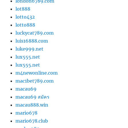
london6789.com
lot888
lotto432
lotto888
luckycat789.com
luis16888.com
luke999.net
lux555.net
lux555.net
m4newonline.com
mac1bet789.com
macau69
macau69 สมัคร
macau888.win
mario678
mario678.club