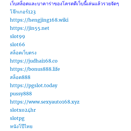
เว็บสล็อตและบาคาร่าของโครตดีเว็บนี้เล่นแล้วรวยจัดๆ
โจ๊กเกอร์123
https://hengjing168.wiki
https://jin55.net
slot99
slot66
สล็อตเว็บตรง
https://judhai168.co
https://bonus888.life
สล็อต888
https://pgslot.today
pussy888
https://www.sexyauto168.xyz
slotxo24hr
slotpg
หนังโป๊ไทย