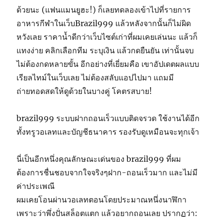
ด้วยนะ (แฟนแมนยูฮะ!) ก็เลยทดลองเข้าไปที่รายการ
อาหารกีฬาในเว็บBrazil999 แล้วหลังจากนั้นก็ไม่ผิด
หวังเลย ราคาน้ำดีกว่าเว็บไซต์เก่าที่ผมเคยเล่นนะ แล้วก็
แทงง่าย คลิกเลือกทีม ระบุเงิน แล้วกดยืนยัน เท่านั้นจบ
ไม่ต้องกดหลายขั้น อีกอย่างที่เยี่ยมคือ เขาอัปเดตผลแบบ
เรียลไทม์ในเว็บเลย ไม่ต้องสลับแอปไปมา แถมมี
ถ่ายทอดสดให้ดูด้วยในบางคู่ โคตรสบาย!
brazil999 ระบบฝากถอนเร็วแบบติดจรวด ใช้งานได้อีก
ทั้งทรูวอเลทและบัญชีธนาคาร รองรับดูเหมือนจะทุกเจ้า
นี่เป็นอีกหนึ่งคุณลักษณะเด่นของ brazil999 ที่ผม
ต้องการชื่นชอบจากใจจริงๆฝาก-ถอนเร็วมาก และไม่มี
ค่าประเพณี
ผมเคยโอนผ่านวอเลทตอนโดยประมาณหนึ่งนาฬิกา
เพราะว่าพึ่งปั่นสล็อตแตก แล้วอยากถอนเลย ปรากฏว่า: