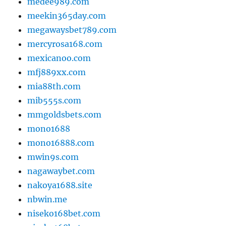
medee989.com
meekin365day.com
megawaysbet789.com
mercyrosa168.com
mexicanoo.com
mfj889xx.com
mia88th.com
mib555s.com
mmgoldsbets.com
mono1688
mono16888.com
mwin9s.com
nagawaybet.com
nakoya1688.site
nbwin.me
niseko168bet.com