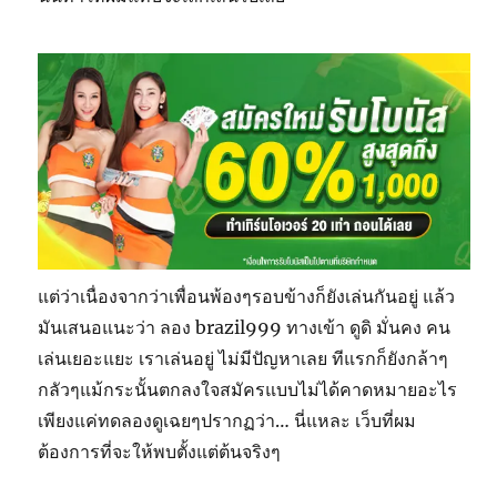
แต่ว่าเนื่องจากว่าเพื่อนพ้องๆรอบข้างก็ยังเล่นกันอยู่ แล้ว
มันเสนอแนะว่า ลอง brazil999 ทางเข้า ดูดิ มั่นคง คน
เล่นเยอะแยะ เราเล่นอยู่ ไม่มีปัญหาเลย ทีแรกก็ยังกล้าๆ
กลัวๆแม้กระนั้นตกลงใจสมัครแบบไม่ได้คาดหมายอะไร
เพียงแค่ทดลองดูเฉยๆปรากฏว่า… นี่แหละ เว็บที่ผม
ต้องการที่จะให้พบตั้งแต่ต้นจริงๆ