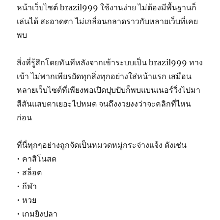
หน้าเว็บไซต์ brazil999 ใช้งานง่าย ไม่ต้องมีพื้นฐานก็
เล่นได้ สะอาดตา ไม่เกลื่อนกลาดราวกับหลายเว็บที่เคย
พบ
สิ่งที่รู้สึกโดยทันทีหลังจากเข้าระบบเป็น brazil999 ทาง
เข้า ไม่พากเพียรยัดทุกสิ่งทุกอย่างใส่หน้าแรก เสมือน
หลายเว็บไซต์ที่เพียงพอเปิดปุบปับก็พบแบนเนอร์วิ่งไปมา
สีสันแสบตาเยอะไปหมด จนถึงงวยงงว่าจะคลิกที่ไหน
ก่อน
ที่นี่ทุกๆอย่างถูกจัดเป็นหมวดหมู่กระจ่างแจ้ง ดังเช่น
• คาสิโนสด
• สล็อต
• กีฬา
• หวย
• เกมยิงปลา