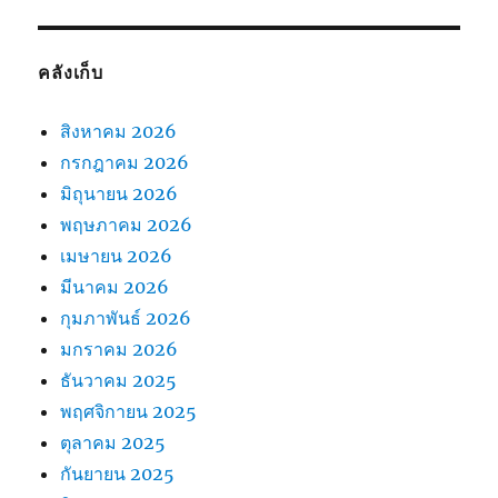
คลังเก็บ
สิงหาคม 2026
กรกฎาคม 2026
มิถุนายน 2026
พฤษภาคม 2026
เมษายน 2026
มีนาคม 2026
กุมภาพันธ์ 2026
มกราคม 2026
ธันวาคม 2025
พฤศจิกายน 2025
ตุลาคม 2025
กันยายน 2025