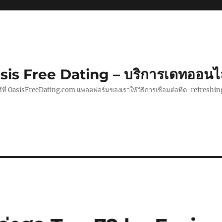
is Free Dating – บริการเดทออนไล
ี่ OasisFreeDating.com แพลตฟอร์มของเราให้วิธีการเชื่อมต่อที่ต-refreshingส