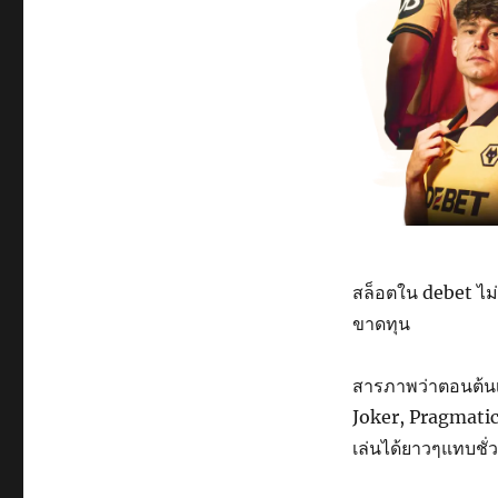
สล็อตใน debet ไม่
ขาดทุน
สารภาพว่าตอนต้นเร
Joker, Pragmatic
เล่นได้ยาวๆแทบชั่