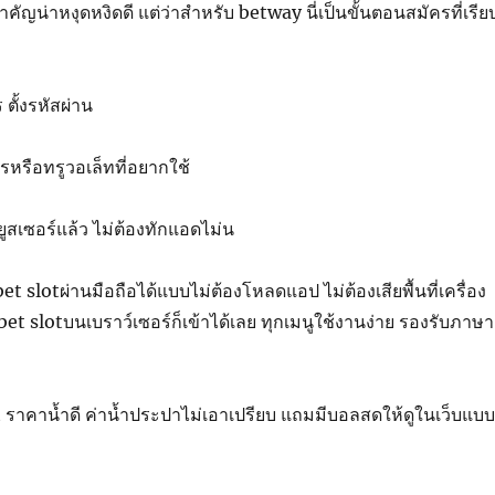
ัญน่าหงุดหงิดดี แต่ว่าสำหรับ betway นี่เป็นขั้นตอนสมัครที่เรีย
ตั้งรหัสผ่าน
รหรือทรูวอเล็ทที่อยากใช้
้ยูสเซอร์แล้ว ไม่ต้องทักแอดไม่น
bet slotผ่านมือถือได้แบบไม่ต้องโหลดแอป ไม่ต้องเสียพื้นที่เครื่อง
bet slotบนเบราว์เซอร์ก็เข้าได้เลย ทุกเมนูใช้งานง่าย รองรับภาษา
 ราคาน้ำดี ค่าน้ำประปาไม่เอาเปรียบ แถมมีบอลสดให้ดูในเว็บแบบ