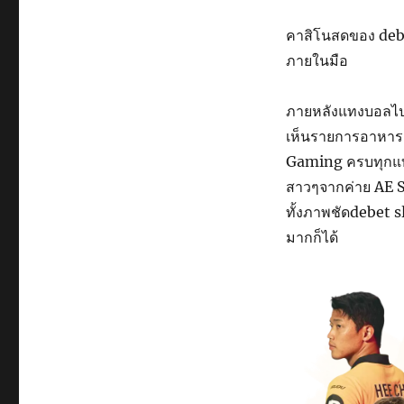
คาสิโนสดของ debet
ภายในมือ
ภายหลังแทงบอลไปคร
เห็นรายการอาหารเ
Gaming ครบทุกแบร
สาวๆจากค่าย AE Se
ทั้งภาพชัดdebet sl
มากก็ได้