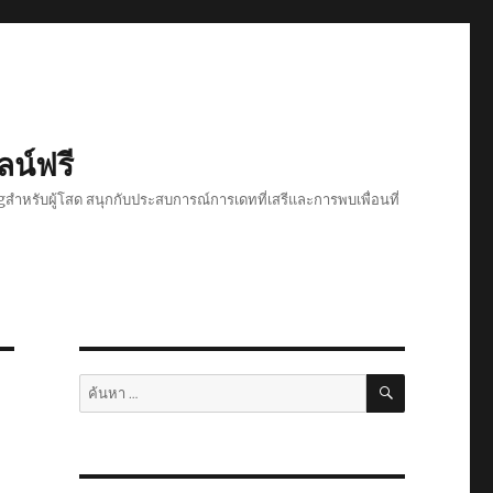
น์ฟรี
ำหรับผู้โสด สนุกกับประสบการณ์การเดทที่เสรีและการพบเพื่อนที่
ค้นหา
ค้นหา: