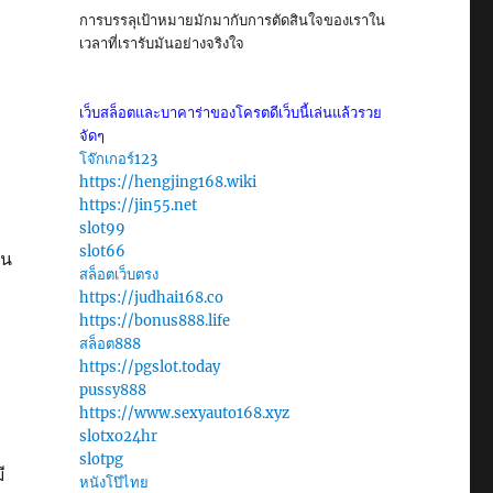
การบรรลุเป้าหมายมักมากับการตัดสินใจของเราใน
เวลาที่เรารับมันอย่างจริงใจ
เว็บสล็อตและบาคาร่าของโครตดีเว็บนี้เล่นแล้วรวย
จัดๆ
โจ๊กเกอร์123
https://hengjing168.wiki
https://jin55.net
slot99
slot66
็น
สล็อตเว็บตรง
https://judhai168.co
https://bonus888.life
สล็อต888
https://pgslot.today
pussy888
https://www.sexyauto168.xyz
slotxo24hr
slotpg
ี
หนังโป๊ไทย