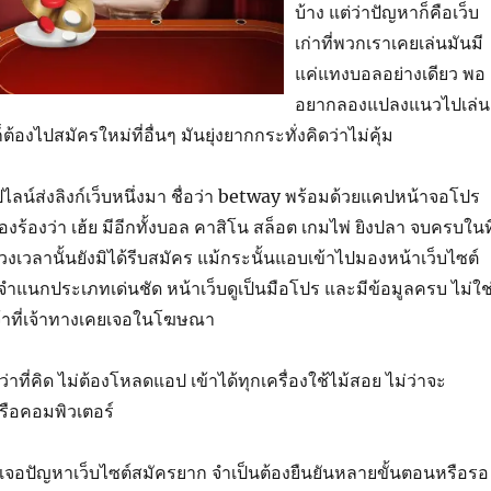
บ้าง แต่ว่าปัญหาก็คือเว็บ
เก่าที่พวกเราเคยเล่นมันมี
แค่แทงบอลอย่างเดียว พอ
อยากลองแปลงแนวไปเล่น
้องไปสมัครใหม่ที่อื่นๆ มันยุ่งยากกระทั่งคิดว่าไม่คุ้ม
ปไลน์ส่งลิงก์เว็บหนึ่งมา ชื่อว่า betway พร้อมด้วยแคปหน้าจอโปร
้องร้องว่า เฮ้ย มีอีกทั้งบอล คาสิโน สล็อต เกมไพ่ ยิงปลา จบครบในที
งเวลานั้นยังมิได้รีบสมัคร แม้กระนั้นแอบเข้าไปมองหน้าเว็บไซต์
จำแนกประเภทเด่นชัด หน้าเว็บดูเป็นมือโปร และมีข้อมูลครบ ไม่ใช
จ้าที่เจ้าทางเคยเจอในโฆษณา
่าที่คิด ไม่ต้องโหลดแอป เข้าได้ทุกเครื่องใช้ไม้สอย ไม่ว่าจะ
หรือคอมพิวเตอร์
เจอปัญหาเว็บไซต์สมัครยาก จำเป็นต้องยืนยันหลายขั้นตอนหรือรอ