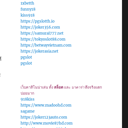
1xbetth
funny18
kiss918
https://pgslotth.io
https://joker356.com
https://samurai777.net
https://tokyoslot88.com
https://betwayvietnam.com
https://jokerasia.net
pgslot
่
pgslot
่
เว็บคาสิโนน่าเล่น ทั้ง
สล็อต
และ
บาคาร่า
ตึงจริงแตก
บ่อยมาก
918kiss
https://www.madoohd.com
sagame
https://joker123auto.com
http://www.movie87hd.com