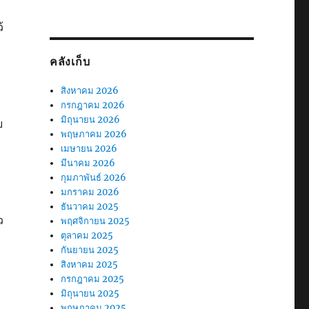
้
คลังเก็บ
สิงหาคม 2026
กรกฎาคม 2026
มิถุนายน 2026
บ
พฤษภาคม 2026
เมษายน 2026
มีนาคม 2026
กุมภาพันธ์ 2026
มกราคม 2026
ธันวาคม 2025
ว
พฤศจิกายน 2025
ตุลาคม 2025
กันยายน 2025
สิงหาคม 2025
กรกฎาคม 2025
มิถุนายน 2025
พฤษภาคม 2025