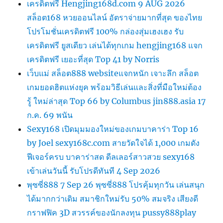
เครดิตฟรี Hengjing168d.com 9 AUG 2026
สล็อต168 หวยออนไลน์ อัตราจ่ายมากที่สุด ของไทย
โปรโมชั่นเครดิตฟรี 100% กล่องสุ่มเฮงเฮง รับ
เครดิตฟรี ยูสเดียว เล่นได้ทุกเกม hengjing168 แจก
เครดิตฟรี เยอะที่สุด Top 41 by Norris
เว็บแม่ สล็อต888 websiteแจกหนัก เจาะลึก สล็อต
เกมยอดฮิตแห่งยุค พร้อมวิธีเล่นและสิ่งที่มือใหม่ต้อง
รู้ ใหม่ล่าสุด Top 66 by Columbus jin888.asia 17
ก.ค. 69 พนัน
Sexy168 เปิดมุมมองใหม่ของเกมบาคาร่า Top 16
by Joel sexy168c.com สายวัดใจได้ 1,000 เกมดัง
ฟีเจอร์ครบ บาคาร่าสด ดีลเลอร์สาวสวย sexy168
เข้าเล่นวันนี้ รับโปรดีทันที 4 Sep 2026
พุซซี่888 7 Sep 26 พุซซี่888 โปรคุ้มทุกวัน เล่นสนุก
ได้มากกว่าเดิม สมาชิกใหม่รับ 50% สมจริง เสียงดี
กราฟฟิค 3D สวรรค์ของนักลงทุน pussy888play