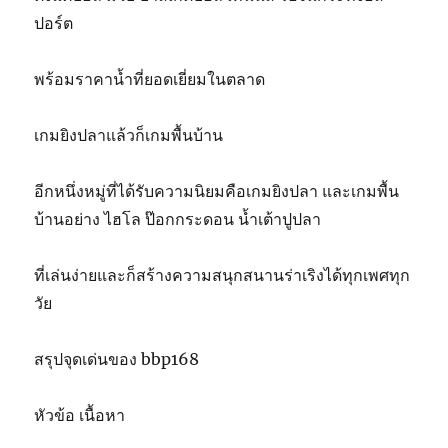
ปอร์ต
พร้อมราคาน้ำที่ยอดเยี่ยมในตลาด
เกมยิงปลาแล้วก็เกมพื้นบ้าน
อีกหนึ่งหมู่ที่ได้รับความนิยมคือเกมยิงปลา และเกมพื้น
บ้านอย่าง ไฮโล ป๊อกกระดอน น้ำเต้าปูปลา
ที่เล่นง่ายและก็สร้างความสนุกสนานร่าเริงได้ทุกเพศทุก
วัย
สรุปจุดเด่นของ bbp168
หัวข้อ เนื้อหา