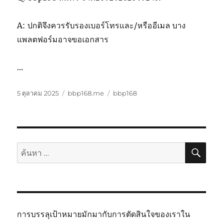
A: ปกติจึงควรรับรองเบอร์โทรและ/หรืออีเมล บาง
แพลตฟอร์มอาจขอเอกสาร
…
เขียน
หมวด
ป้าย
5 ตุลาคม 2025
bbp168.me
bbp168
เมื่อ
หมู่
กำกับ
ค้นห
ค้นหา:
การบรรลุเป้าหมายมักมากับการตัดสินใจของเราใน