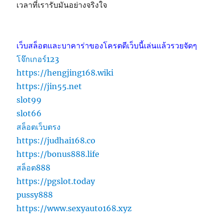
เวลาที่เรารับมันอย่างจริงใจ
เว็บสล็อตและบาคาร่าของโครตดีเว็บนี้เล่นแล้วรวยจัดๆ
โจ๊กเกอร์123
https://hengjing168.wiki
https://jin55.net
slot99
slot66
สล็อตเว็บตรง
https://judhai168.co
https://bonus888.life
สล็อต888
https://pgslot.today
pussy888
https://www.sexyauto168.xyz