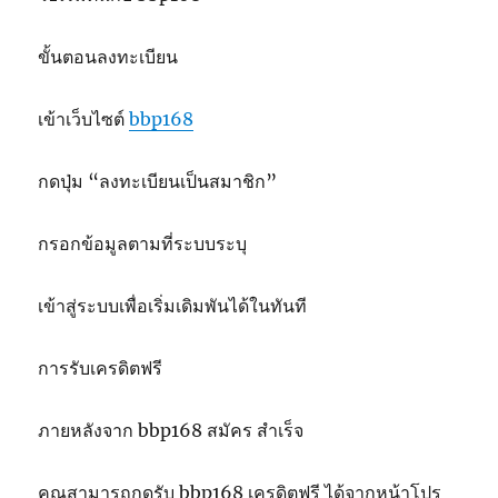
ขั้นตอนลงทะเบียน
เข้าเว็บไซต์
bbp168
กดปุ่ม “ลงทะเบียนเป็นสมาชิก”
กรอกข้อมูลตามที่ระบบระบุ
เข้าสู่ระบบเพื่อเริ่มเดิมพันได้ในทันที
การรับเครดิตฟรี
ภายหลังจาก bbp168 สมัคร สำเร็จ
คุณสามารถกดรับ bbp168 เครดิตฟรี ได้จากหน้าโปร