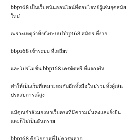
bbp168 เป็นเว็บพนันออนไลน์ที่ตอบโจทย์ผู้เล่นยุคสมัย
ใหม่
เพราะเหตุว่าทั้งยังระบบ bbp168 สมัคร ที่ง่าย
bbp168 เข้าระบบ ที่เสถียร
และโปรโมชั่น bbp168 เครดิตฟรี ที่แจกจริง
ทำให้เป็นเว็บที่เหมาะสมกับอีกทั้งมือใหม่รวมทั้งผู้เล่น
ประสบการณ์สูง
แม้คุณกำลังมองหาเว็บตรงที่มีความมั่นคงและยั่งยืน
และก็ไม่เป็นอันตราย
bbp168 คือโอกาสที่ไม่ควรพลาด