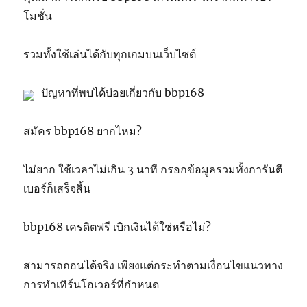
โมชั่น
รวมทั้งใช้เล่นได้กับทุกเกมบนเว็บไซต์
ปัญหาที่พบได้บ่อยเกี่ยวกับ bbp168
สมัคร bbp168 ยากไหม?
ไม่ยาก ใช้เวลาไม่เกิน 3 นาที กรอกข้อมูลรวมทั้งการันตี
เบอร์ก็เสร็จสิ้น
bbp168 เครดิตฟรี เบิกเงินได้ใช่หรือไม่?
สามารถถอนได้จริง เพียงแต่กระทำตามเงื่อนไขแนวทาง
การทำเทิร์นโอเวอร์ที่กำหนด