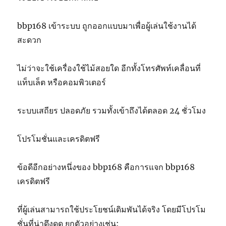
bbp168 เข้าระบบ ถูกออกแบบมาเพื่อผู้เล่นใช้งานได้
สะดวก
ไม่ว่าจะใช้เครื่องใช้ไม้สอยใด อีกทั้งโทรศัพท์เคลื่อนที่
แท็บเล็ต หรือคอมพิวเตอร์
ระบบเสถียร ปลอดภัย รวมทั้งเข้าถึงได้ตลอด 24 ชั่วโมง
โปรโมชั่นและเครดิตฟรี
ข้อดีอีกอย่างหนึ่งของ bbp168 คือการแจก bbp168
เครดิตฟรี
ที่ผู้เล่นสามารถใช้ประโยชน์เดิมพันได้จริง โดยมีโปรโม
ชั่นที่น่าดึงดูด ยกตัวอย่างเช่น: