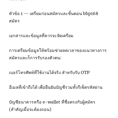
หัวข้อ 1 — เตรียมก่อนสมัครและขั้นตอน bbp168
สมัคร
เอกสารและข้อมูลที่ควรจะจัดเตรียม
การเตรียมข้อมูลให้พร้อมช่วยลดเวลาของแนวทางการ
สมัครและก็การรับรองตัวตน:
เบอร์โทรศัพท์ที่ใช้งานได้จริง สำหรับรับ OTP
อีเมลที่เข้าถึงได้ เพื่อยืนยันบัญชีรวมทั้งรีเซ็ตรหัสผ่าน
บัญชีธนาคารหรือ e-wallet ที่ชื่อตรงกับผู้สมัคร
(สำคัญเมื่อจะต้องถอน)