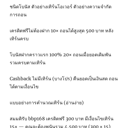
ชนิดโบนัส ตัวอย่างเทิร์นโอเวอร์ ตัวอย่างความจำกัด
การถอน
เครดิตฟรีไม่ต้องฝาก 10× ถอนได้สูงสุด 500 บาท หลัง
เทิร์นครบ
โบนัสฝากคราวแรก 100% 20× ถอนเมื่อยอดเดิมพัน
รวมครบตามเทิร์น
Cashback ไม่มีเทิร์น (บางโปร) คืนยอดเป็นเงินสด ถอน
ได้ตามเงื่อนไข
แบบอย่างการคำนวณเทิร์น (อ่านง่าย)
สมมติรับ bbp168 เครดิตฟรี 300 บาท มีเงื่อนไขเทิร์น
15× — คุณจะต้องพนันรวม 4,500 บาท (300 × 15)