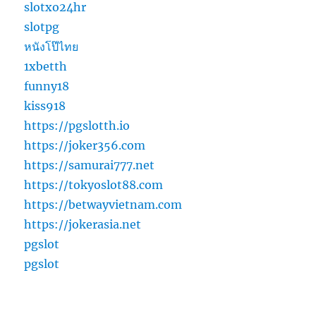
slotxo24hr
slotpg
หนังโป๊ไทย
1xbetth
funny18
kiss918
https://pgslotth.io
https://joker356.com
https://samurai777.net
https://tokyoslot88.com
https://betwayvietnam.com
https://jokerasia.net
pgslot
pgslot