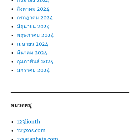
สิงหาคม 2024
กรกฎาคม 2024
มิถุนายน 2024
พฤษภาคม 2024
เมษายน 2024
มีนาคม 2024
กุมภาพันธ์ 2024
มกราคม 2024
หมวดหมู่
123lionth
123xos.com
13satanbets.com