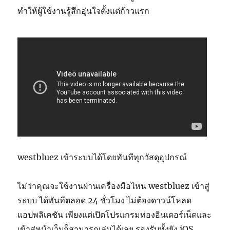
ทำให้ผู้ใช้งานรู้สึกอุ่นใจตั้งแต่ก้าวแรก
westbluez เข้าระบบได้โดยทันทีทุกวัสดุอุปกรณ์
ไม่ว่าคุณจะใช้งานผ่านเครื่องมือไหน westbluez เข้าสู่
ระบบ ได้ทันทีตลอด 24 ชั่วโมง ไม่ต้องดาวน์โหลด
แอปพลิเคชัน เพียงแต่เปิดโปรแกรมท่องอินเตอร์เน็ตและ
เข้าสู่หน้าเว็บก็สามารถเล่นได้เลย รองรับทั้งยัง iOS,