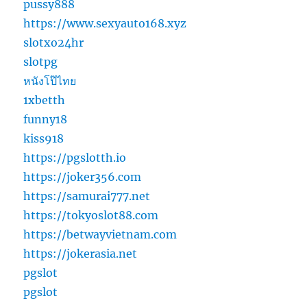
pussy888
https://www.sexyauto168.xyz
slotxo24hr
slotpg
หนังโป๊ไทย
1xbetth
funny18
kiss918
https://pgslotth.io
https://joker356.com
https://samurai777.net
https://tokyoslot88.com
https://betwayvietnam.com
https://jokerasia.net
pgslot
pgslot