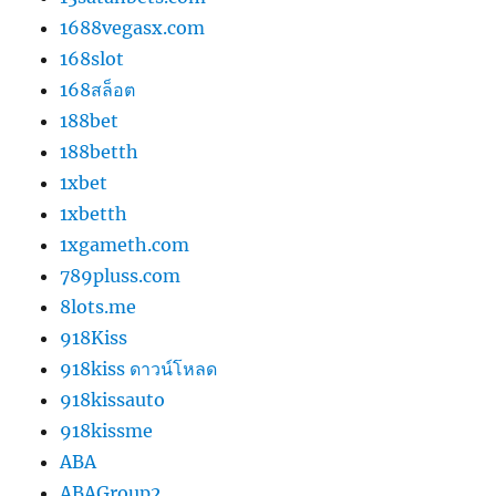
1688vegasx.com
168slot
168สล็อต
188bet
188betth
1xbet
1xbetth
1xgameth.com
789pluss.com
8lots.me
918Kiss
918kiss ดาวน์โหลด
918kissauto
918kissme
ABA
ABAGroup2