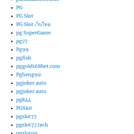
PG
PG Slot
PG Slot เว็บใหม่
pg SuperGame
pg77
Pg99
pgfish
pggold168bet.com
Pgheng99
pgjoker auto
pgjoker auto
pgk44
PGSlot
pgslot77
pgslot77.tech
pgslot99