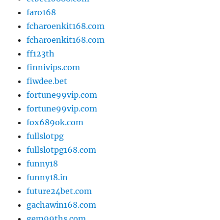
faro168
fcharoenkit168.com
fcharoenkit168.com
ff123th
finnivips.com
fiwdee.bet
fortune99vip.com
fortune99vip.com
fox689ok.com
fullslotpg
fullslotpg168.com
funny18
funny18.in
future24bet.com
gachawin168.com
gem99ths.com