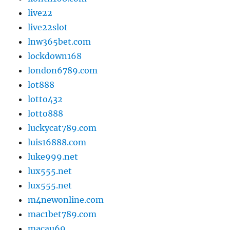
live22
live22slot
lnw365bet.com
lockdown168
london6789.com
lot888
lotto432
lotto888
luckycat789.com
luis16888.com
luke999.net
lux555.net
lux555.net
m4newonline.com
mac1bet789.com
macau69