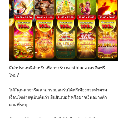
มีค่าประเพณีสำหรับเพื่อการรับ westbluez เครดิตฟรี
ไหม?
ไม่มีคุณค่าจารีต สามารถยอมรับได้ฟรีเพียงกระทำตาม
เงื่อนไขง่ายๆเป็นต้นว่า ยืนยันเบอร์ หรือฝากเงินอย่างต่ำ
ตามที่ระบุ