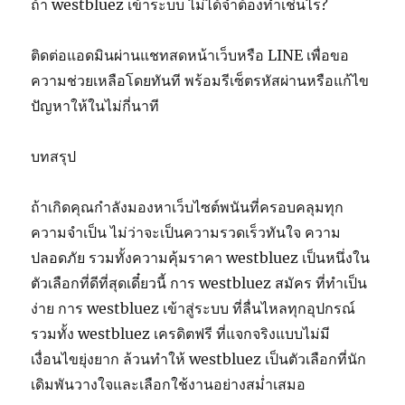
ถ้า westbluez เข้าระบบ ไม่ได้จำต้องทำเช่นไร?
ติดต่อแอดมินผ่านแชทสดหน้าเว็บหรือ LINE เพื่อขอ
ความช่วยเหลือโดยทันที พร้อมรีเซ็ตรหัสผ่านหรือแก้ไข
ปัญหาให้ในไม่กี่นาที
บทสรุป
ถ้าเกิดคุณกำลังมองหาเว็บไซต์พนันที่ครอบคลุมทุก
ความจำเป็น ไม่ว่าจะเป็นความรวดเร็วทันใจ ความ
ปลอดภัย รวมทั้งความคุ้มราคา westbluez เป็นหนึ่งใน
ตัวเลือกที่ดีที่สุดเดี๋ยวนี้ การ westbluez สมัคร ที่ทำเป็น
ง่าย การ westbluez เข้าสู่ระบบ ที่ลื่นไหลทุกอุปกรณ์
รวมทั้ง westbluez เครดิตฟรี ที่แจกจริงแบบไม่มี
เงื่อนไขยุ่งยาก ล้วนทำให้ westbluez เป็นตัวเลือกที่นัก
เดิมพันวางใจและเลือกใช้งานอย่างสม่ำเสมอ