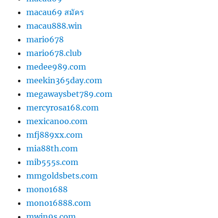
macau69 สมัคร
macau888.win
mario678
mario678.club
medee989.com
meekin365day.com
megawaysbet789.com
mercyrosa168.com
mexicanoo.com
mfj889xx.com
mia88th.com
mib555s.com
mmgoldsbets.com
mono1688
mono16888.com
mwin9s.com