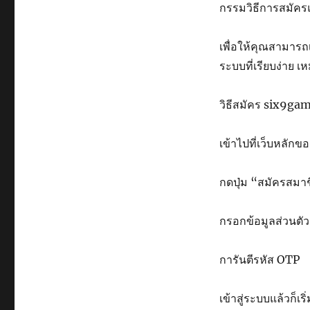
กรรมวิธีการสมัคร
เพื่อให้คุณสามารถ
ระบบที่เรียบง่าย เห
วิธีสมัคร six9ga
เข้าไปที่เว็บหลัก
กดปุ่ม “สมัครสมา
กรอกข้อมูลส่วนตั
การันตีรหัส OTP
เข้าสู่ระบบแล้วก็เริ