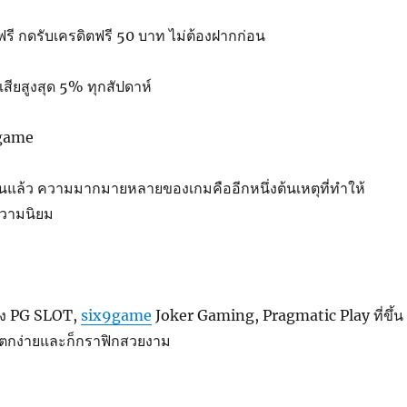
รี กดรับเครดิตฟรี 50 บาท ไม่ต้องฝากก่อน
สียสูงสุด 5% ทุกสัปดาห์
9game
ั่นแล้ว ความมากมายหลายของเกมคืออีกหนึ่งต้นเหตุที่ทำให้
ความนิยม
าง PG SLOT,
six9game
Joker Gaming, Pragmatic Play ที่ขึ้น
ัสแตกง่ายและก็กราฟิกสวยงาม