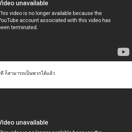
าที ก็สามารถเป็นพวกได้แล้ว