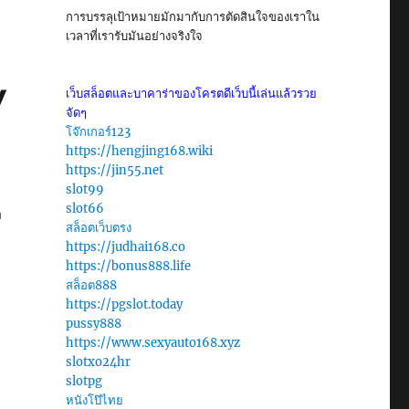
การบรรลุเป้าหมายมักมากับการตัดสินใจของเราใน
เวลาที่เรารับมันอย่างจริงใจ
y
เว็บสล็อตและบาคาร่าของโครตดีเว็บนี้เล่นแล้วรวย
จัดๆ
โจ๊กเกอร์123
https://hengjing168.wiki
https://jin55.net
slot99
slot66
ง
สล็อตเว็บตรง
ม
https://judhai168.co
https://bonus888.life
สล็อต888
https://pgslot.today
pussy888
https://www.sexyauto168.xyz
slotxo24hr
slotpg
หนังโป๊ไทย