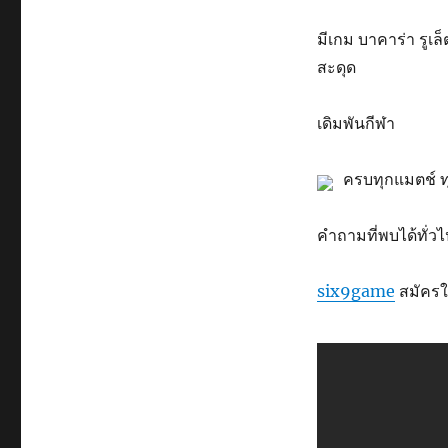
มีเกม บาคาร่า รูเ
สะดุด
เดิมพันกีฬา
ครบทุกแมตช์ ทุ
คำถามที่พบได้ทั่ว
six9game
สมัครใ