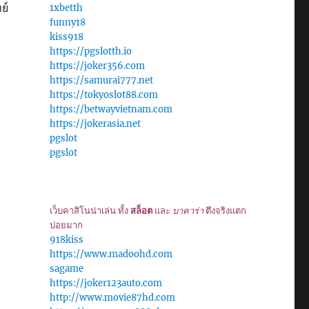
ย์
1xbetth
funny18
kiss918
https://pgslotth.io
https://joker356.com
https://samurai777.net
https://tokyoslot88.com
https://betwayvietnam.com
https://jokerasia.net
pgslot
pgslot
เว็บคาสิโนน่าเล่น ทั้ง
สล็อต
และ
บาคาร่า
ตึงจริงแตก
บ่อยมาก
918kiss
https://www.madoohd.com
sagame
https://joker123auto.com
http://www.movie87hd.com