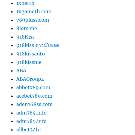
1xbetth
1xgameth.com
789pluss.com
8lots.me
918Kiss
918kiss ดาวน์โหลด
918kissauto
918kissme
ABA
ABAGroup2
abbet789.com
acebet789.com
aden168ss.com
adm789.info
adm789.info
allbet24hr