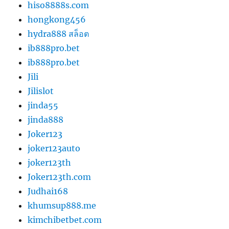
hiso8888s.com
hongkong456
hydra888 สล็อต
ib888pro.bet
ib888pro.bet
Jili
Jilislot
jinda55
jinda888
Joker123
joker123auto
joker123th
Joker123th.com
Judhai168
khumsup888.me
kimchibetbet.com