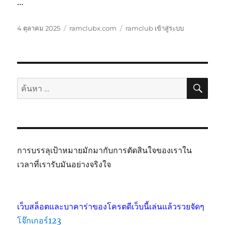
…
เขียน
หมวด
ป้าย
4 ตุลาคม 2025
ramclubx.com
ramclub เข้าสู่ระบบ
เมื่อ
หมู่
กำกับ
ค้นห
ค้นหา:
การบรรลุเป้าหมายมักมากับการตัดสินใจของเราใน
เวลาที่เรารับมันอย่างจริงใจ
เว็บสล็อตและบาคาร่าของโครตดีเว็บนี้เล่นแล้วรวยจัดๆ
โจ๊กเกอร์123