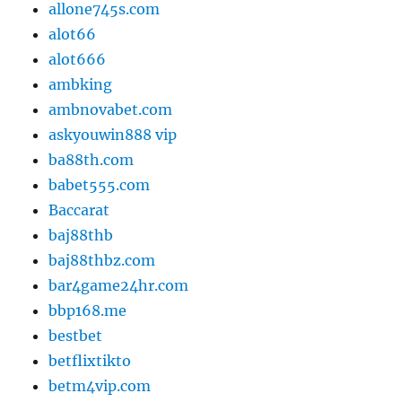
allone745s.com
alot66
alot666
ambking
ambnovabet.com
askyouwin888 vip
ba88th.com
babet555.com
Baccarat
baj88thb
baj88thbz.com
bar4game24hr.com
bbp168.me
bestbet
betflixtikto
betm4vip.com