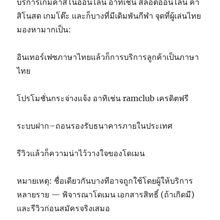
บริการเกมคาสิโนออนไลน์ อาทิเช่น สล็อตออนไลน์ คา
สิโนสด เกมโต๊ะ และก็บางที่มีเดิมพันกีฬา จุดที่ผู้เล่นไทย
มองหามากเป็น:
อินเทอร์เฟซภาษาไทยแล้วก็การบริการลูกค้าเป็นภาษา
ไทย
โปรโมชั่นกระจ่างแจ้ง อาทิเช่น ramclub เครดิตฟรี
ระบบฝาก–ถอนรองรับธนาคารภายในประเทศ
รีวิวแล้วก็ความน่าไว้วางใจของโดเมน
หมายเหตุ: ชื่อเดียวกันบางทีอาจถูกใช้โดยผู้ให้บริการ
หลายราย — พิจารณาโดเมน เอกสารสิทธิ์ (ถ้าเกิดมี)
และรีวิวก่อนสมัครจริงเสมอ