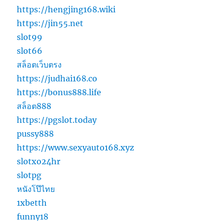
https://hengjing168.wiki
https://jin55.net
slot99
slot66
สล็อตเว็บตรง
https://judhai168.co
https://bonus888.life
สล็อต888
https://pgslot.today
pussy888
https://www.sexyauto168.xyz
slotxo24hr
slotpg
หนังโป๊ไทย
1xbetth
funny18