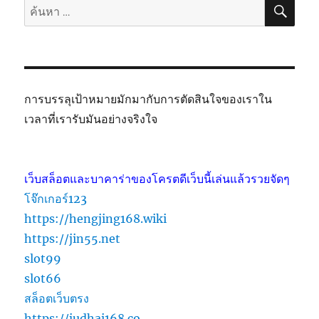
ค้นห
ค้นหา:
การบรรลุเป้าหมายมักมากับการตัดสินใจของเราใน
เวลาที่เรารับมันอย่างจริงใจ
เว็บสล็อตและบาคาร่าของโครตดีเว็บนี้เล่นแล้วรวยจัดๆ
โจ๊กเกอร์123
https://hengjing168.wiki
https://jin55.net
slot99
slot66
สล็อตเว็บตรง
https://judhai168.co