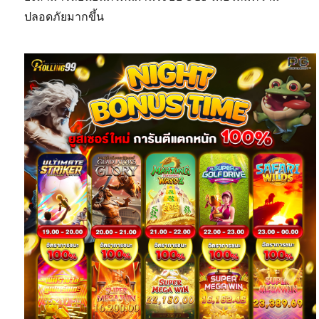
ปลอดภัยมากขึ้น