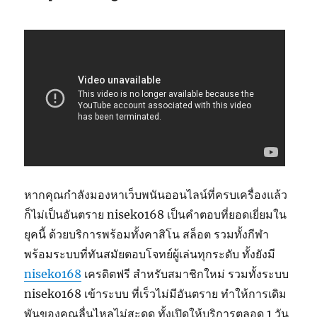
หากคุณกำลังมองหาเว็บพนันออนไลน์ที่ครบเครื่องแล้ว
ก็ไม่เป็นอันตราย niseko168 เป็นคำตอบที่ยอดเยี่ยมใน
ยุคนี้ ด้วยบริการพร้อมทั้งคาสิโน สล็อต รวมทั้งกีฬา
พร้อมระบบที่ทันสมัยตอบโจทย์ผู้เล่นทุกระดับ ทั้งยังมี
niseko168
เครดิตฟรี สำหรับสมาชิกใหม่ รวมทั้งระบบ
niseko168 เข้าระบบ ที่เร็วไม่มีอันตราย ทำให้การเดิม
พันของคุณลื่นไหลไม่สะดุด ทั้งเปิดให้บริการตลอด 1 วัน