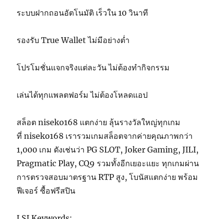
ระบบฝากถอนอัตโนมัติ เร็วใน 10 วินาที
รองรับ True Wallet ไม่มีอย่างต่ำ
โปรโมชั่นแจกจริงแต่ละวัน ไม่ต้องทำกิจกรรม
เล่นได้ทุกแพลตฟอร์ม ไม่ต้องโหลดแอป
สล็อต niseko168 แตกง่าย ลุ้นรางวัลใหญ่ทุกเกม
ที่ niseko168 เรารวมเกมสล็อตจากค่ายคุณภาพกว่า
1,000 เกม ดังเช่นว่า PG SLOT, Joker Gaming, JILI,
Pragmatic Play, CQ9 รวมทั้งอีกเยอะแยะ ทุกเกมผ่าน
การตรวจสอบมาตรฐาน RTP สูง, โบนัสแตกง่าย พร้อม
ฟีเจอร์ ซื้อฟรีสปิน
LSI Keywords: