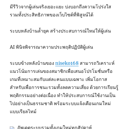
มีรีวิวจากผู้เล่นจริงเยอะแยะ บ่งบอกถึงความโปร่งใส
รวมทั้งประสิทธิภาพของเว็บไซต์ที่พิสูจน์ได้
ระบบหลังบ้านล้ำยุค สร้างประสบการณ์ใหม่ให้ผู้เล่น
AI พินิจพิจารณาความประพฤติปฏิบัติผู้เล่น
ระบบข้างหลังบ้านของ
niseko168
สามารถวิเคราะห์
แนวโน้มการเล่นของสมาชิกเพื่อเสนอโปรโมชั่นหรือ
เกมที่เหมาะสมกับแต่ละคนแบบเฉพาะ เพิ่มโอกาส
สำหรับเพื่อการชนะรวมทั้งลดความเสี่ยง ด้วยการเรียนรู้
พฤติกรรมอย่างต่อเนื่อง ทำให้ประสบการณ์ใช้งานเป็น
ไปอย่างเป็นธรรมชาติ พร้อมระบบแจ้งเตือนเกมใหม่
แบบเรียลไทม์
อัพเดตระบบรวมทั้งเกมใหม่ทุกสัปดาห์