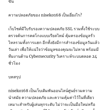
ขั้น
ความปลอดภัยของ niseko168 เป็นเยี่ยงไร?
เว็บไซต์มีใบรับรองความปลอดภัย SSL รวมทั้งใช้ระบบ
ตรวจค้นการคดโกงแบบเรียลไทม์ คุ้มครองข้อมูลรั่ว
ไหลรวมทั้งการแฮก อีกทั้งยังมีการสำรองข้อมูลวันแล้ว
วันเล่า เพื่อให้แน่ใจว่าข้อมูลของคุณจะไม่หาย พร้อมมี
ทีมงานด้าน Cybersecurity วิเคราะห์ระบบตลอด 24
ชั่วโมง
บทสรุป
niseko168 เป็นเว็บเดิมพันออนไลน์ศูนย์รวมความ
นำสมัย ความปลอดภัย และความคุ้มค่าไว้ในที่เดียว
เหมาะสำหรับผู้เล่นทุกระดับ ไม่ว่าจะเป็นมือใหม่หรือ