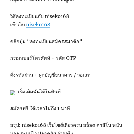
วิธีลงทะเบียนกับ niseko168
เข้าเว็บ
niseko168
คลิกปุ่ม “ลงทะเบียนสมัครสมาชิก”
กรอกเบอร์โทรศัพท์ + รหัส OTP
ตั้งรหัสผ่าน + ผูกบัญชีธนาคาร / วอเลท
เริ่มเดิมพันได้ในทันที
สมัครฟรี ใช้เวลาไม่ถึง 1 นาที
สรุป: niseko168 เว็บไซต์เดียวครบ สล็อต คาสิโน พนัน
บอล ระบบไว ปลอดภัย จ่ายจริง