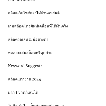
สล็อตเว็บไซต์ตรงไม่ผ่านเอเย่นต์
เกมสล็อตโทรศัพท์เคลื่อนที่ได้เงินจริง
สล็อตวอเลทไม่มีอย่างต่ำ
ทดสอบเล่นสล็อตฟรีทุกค่าย
Keyword Suggest:
สล็อตแตกง่าย 2024
ฝาก 1 บาทก็เล่นได้
โบนัสเข้าไว แจ็คพอตแตกบ่อยมาก