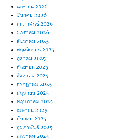
เมษายน 2026
มีนาคม 2026
กุมภาพันธ์ 2026
มกราคม 2026
ธันวาคม 2025
พฤศจิกายน 2025
ตุลาคม 2025
กันยายน 2025
สิงหาคม 2025
กรกฎาคม 2025
มิถุนายน 2025
พฤษภาคม 2025
เมษายน 2025
มีนาคม 2025
กุมภาพันธ์ 2025
มกราคม 2025