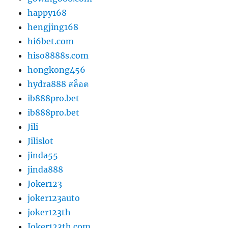
happy168
hengjing168
hi6bet.com
hiso8888s.com
hongkong456
hydra888 สล็อต
ib888pro.bet
ib888pro.bet
Jili
Jilislot
jinda55
jinda888
Joker123
joker123auto
joker123th
Joker123th.com