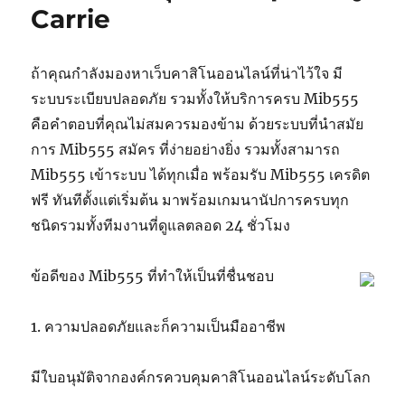
Carrie
ถ้าคุณกำลังมองหาเว็บคาสิโนออนไลน์ที่น่าไว้ใจ มี
ระบบระเบียบปลอดภัย รวมทั้งให้บริการครบ Mib555
คือคำตอบที่คุณไม่สมควรมองข้าม ด้วยระบบที่นำสมัย
การ Mib555 สมัคร ที่ง่ายอย่างยิ่ง รวมทั้งสามารถ
Mib555 เข้าระบบ ได้ทุกเมื่อ พร้อมรับ Mib555 เครดิต
ฟรี ทันทีตั้งแต่เริ่มต้น มาพร้อมเกมนานัปการครบทุก
ชนิดรวมทั้งทีมงานที่ดูแลตลอด 24 ชั่วโมง
ข้อดีของ Mib555 ที่ทำให้เป็นที่ชื่นชอบ
1. ความปลอดภัยและก็ความเป็นมืออาชีพ
มีใบอนุมัติจากองค์กรควบคุมคาสิโนออนไลน์ระดับโลก