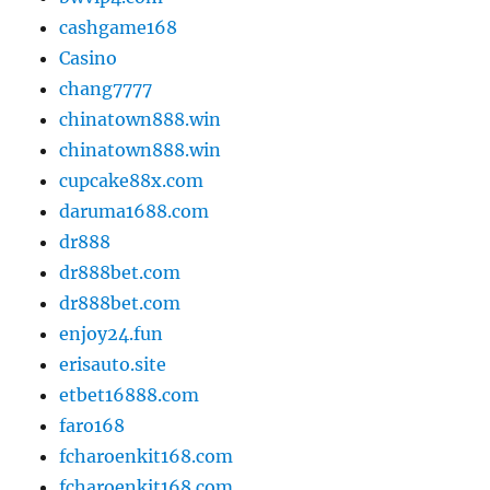
cashgame168
Casino
chang7777
chinatown888.win
chinatown888.win
cupcake88x.com
daruma1688.com
dr888
dr888bet.com
dr888bet.com
enjoy24.fun
erisauto.site
etbet16888.com
faro168
fcharoenkit168.com
fcharoenkit168.com