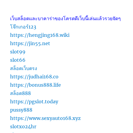
เว็บสล็อตและบาคาร่าของโครตดีเว็บนี้เล่นแล้วรวยจัดๆ
โจ๊กเกอร์123
https://hengjing168.wiki
https://jin55.net
slot99
slot66
สล็อตเว็บตรง
https://judhai168.co
https://bonus888.life
สล็อต888
https://pgslot.today
pussy888
https://www.sexyauto168.xyz
slotxo24hr