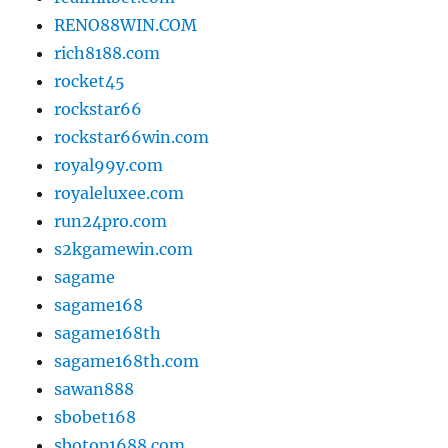
RENO88WIN.COM
rich8188.com
rocket45
rockstar66
rockstar66win.com
royal99y.com
royaleluxee.com
run24pro.com
s2kgamewin.com
sagame
sagame168
sagame168th
sagame168th.com
sawan888
sbobet168
sbotop1688.com