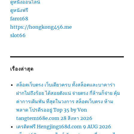
ดูหนังออนไลน์
ดูหนังฟรี
faro168
https://hongkong456.me
slot66
เรื่องล่าสุด
สล็อตเว็บตรง เว็บเดียวครบ ทั้งสล็อตและบาคาร่า
ฝากไม่ถึงร้อย ได้สอยตังแน่ จ่ายตรง กี่ล้านก็จ่าย คุ้ม
ค่าการเดิมพัน ที่สุดในวงการ สล็อตเว็บตรง ห้าม
พลาด โปรดีรออยู่ Top 35 by Von
tangtem168e.com 28 สิงหา 2026
เครดิตฟรี Hengjing168d.com 9 AUG 2026