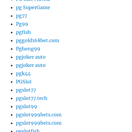
pg SuperGame
pg77
Pg99
pgfish
pggold168bet.com
Pgheng99
pgjoker auto
pgjoker auto
pgk44
PGSlot
pgslot77
pgslot77.tech
pgslot99
pgslot999bets.com
pgslot999bets.com
pgslotfish