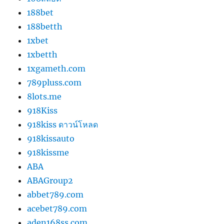
188bet
188betth
1xbet
1xbetth
1xgameth.com
789pluss.com
8lots.me
918Kiss
918kiss ดาวน์โหลด
918kissauto
918kissme
ABA
ABAGroup2
abbet789.com
acebet789.com
aden168ss.com