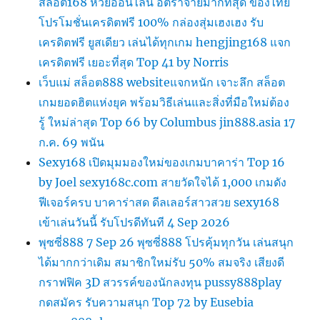
สล็อต168 หวยออนไลน์ อัตราจ่ายมากที่สุด ของไทย
โปรโมชั่นเครดิตฟรี 100% กล่องสุ่มเฮงเฮง รับ
เครดิตฟรี ยูสเดียว เล่นได้ทุกเกม hengjing168 แจก
เครดิตฟรี เยอะที่สุด Top 41 by Norris
เว็บแม่ สล็อต888 websiteแจกหนัก เจาะลึก สล็อต
เกมยอดฮิตแห่งยุค พร้อมวิธีเล่นและสิ่งที่มือใหม่ต้อง
รู้ ใหม่ล่าสุด Top 66 by Columbus jin888.asia 17
ก.ค. 69 พนัน
Sexy168 เปิดมุมมองใหม่ของเกมบาคาร่า Top 16
by Joel sexy168c.com สายวัดใจได้ 1,000 เกมดัง
ฟีเจอร์ครบ บาคาร่าสด ดีลเลอร์สาวสวย sexy168
เข้าเล่นวันนี้ รับโปรดีทันที 4 Sep 2026
พุซซี่888 7 Sep 26 พุซซี่888 โปรคุ้มทุกวัน เล่นสนุก
ได้มากกว่าเดิม สมาชิกใหม่รับ 50% สมจริง เสียงดี
กราฟฟิค 3D สวรรค์ของนักลงทุน pussy888play
กดสมัคร รับความสนุก Top 72 by Eusebia