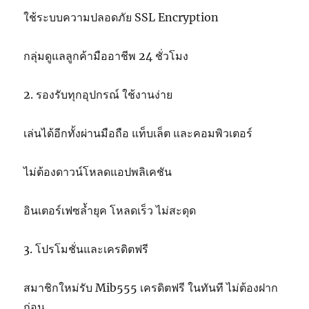
ใช้ระบบความปลอดภัย SSL Encryption
กลุ่มดูแลลูกค้ามืออาชีพ 24 ชั่วโมง
2. รองรับทุกอุปกรณ์ ใช้งานง่าย
เล่นได้อีกทั้งผ่านมือถือ แท็บเล็ต และคอมพิวเตอร์
ไม่ต้องดาวน์โหลดแอปพลิเคชัน
อินเตอร์เฟซล้ำยุค โหลดเร็ว ไม่สะดุด
3. โปรโมชั่นและเครดิตฟรี
สมาชิกใหม่รับ Mib555 เครดิตฟรี ในทันที ไม่ต้องฝาก
ก่อน