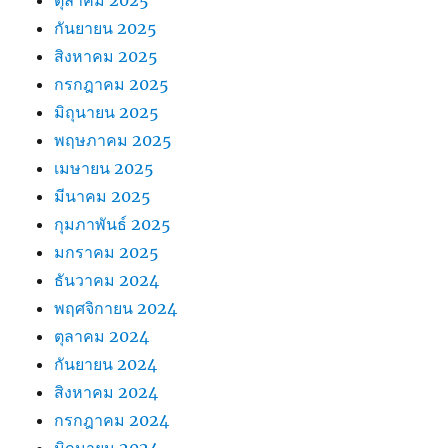
ตุลาคม 2025
กันยายน 2025
สิงหาคม 2025
กรกฎาคม 2025
มิถุนายน 2025
พฤษภาคม 2025
เมษายน 2025
มีนาคม 2025
กุมภาพันธ์ 2025
มกราคม 2025
ธันวาคม 2024
พฤศจิกายน 2024
ตุลาคม 2024
กันยายน 2024
สิงหาคม 2024
กรกฎาคม 2024