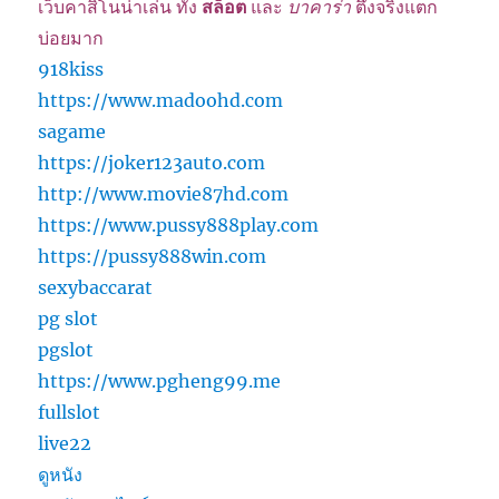
เว็บคาสิโนน่าเล่น ทั้ง
สล็อต
และ
บาคาร่า
ตึงจริงแตก
บ่อยมาก
918kiss
https://www.madoohd.com
sagame
https://joker123auto.com
http://www.movie87hd.com
https://www.pussy888play.com
https://pussy888win.com
sexybaccarat
pg slot
pgslot
https://www.pgheng99.me
fullslot
live22
ดูหนัง