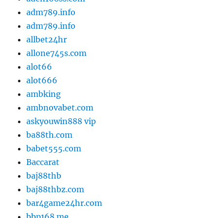
adm789.info
adm789.info
allbet24hr
allone745s.com
alot66
alot666
ambking
ambnovabet.com
askyouwin888 vip
ba88th.com
babet555.com
Baccarat
baj88thb
baj88thbz.com
bar4game24hr.com
bbp168.me