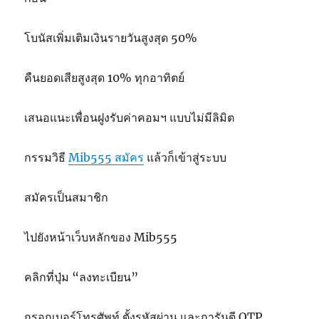
โบนัสเพิ่มเติมเงินรายวันสูงสุด 50%
คืนยอดเสียสูงสุด 10% ทุกอาทิตย์
เสนอแนะเพื่อนฝูงรับค่าคอมฯ แบบไม่มีลิมิต
กรรมวิธี
Mib555 สมัคร
แล้วก็เข้าสู่ระบบ
สมัครเป็นสมาชิก
ไปยังหน้าเว็บหลักของ Mib555
คลิกที่ปุ่ม “ลงทะเบียน”
กรอกเบอร์โทรศัพท์ ตั้งรหัสผ่าน และการันตี OTP