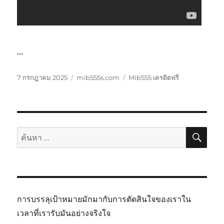
…
เขียน
หมวด
ป้าย
7 กรกฎาคม 2025
mib555s.com
Mib555 เครดิตฟรี
เมื่อ
หมู่
กำกับ
ค้นห
ค้นหา:
การบรรลุเป้าหมายมักมากับการตัดสินใจของเราใน
เวลาที่เรารับมันอย่างจริงใจ