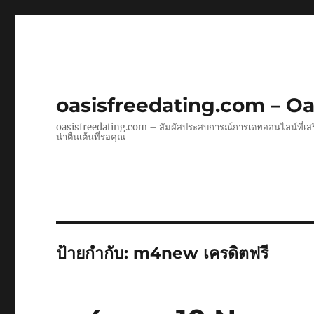
oasisfreedating.com – Oas
oasisfreedating.com – สัมผัสประสบการณ์การเดทออนไลน์ที่เสรีท
น่าตื่นเต้นที่รอคุณ
ป้ายกำกับ:
m4new เครดิตฟรี