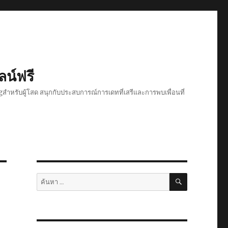
น์ฟรี
ำหรับผู้โสด สนุกกับประสบการณ์การเดทที่เสรีและการพบเพื่อนที่
ค้นหา
ค้นหา: