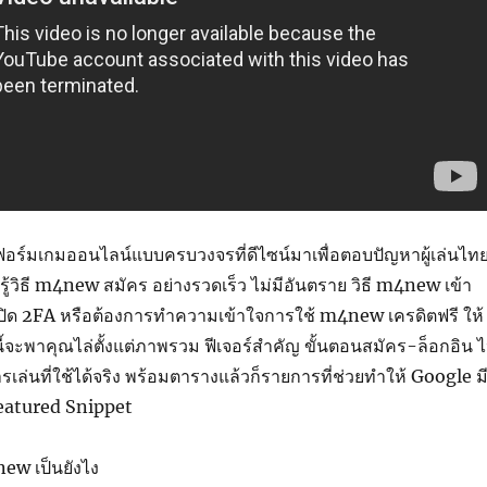
ร์มเกมออนไลน์แบบครบวงจรที่ดีไซน์มาเพื่อตอบปัญหาผู้เล่นไท
ู้วิธี m4new สมัคร อย่างรวดเร็ว ไม่มีอันตราย วิธี m4new เข้า
เปิด 2FA หรือต้องการทำความเข้าใจการใช้ m4new เครดิตฟรี ให้
นี้จะพาคุณไล่ตั้งแต่ภาพรวม ฟีเจอร์สำคัญ ขั้นตอนสมัคร-ล็อกอิน 
รเล่นที่ใช้ได้จริง พร้อมตารางแล้วก็รายการที่ช่วยทำให้ Google ม
eatured Snippet
ew เป็นยังไง