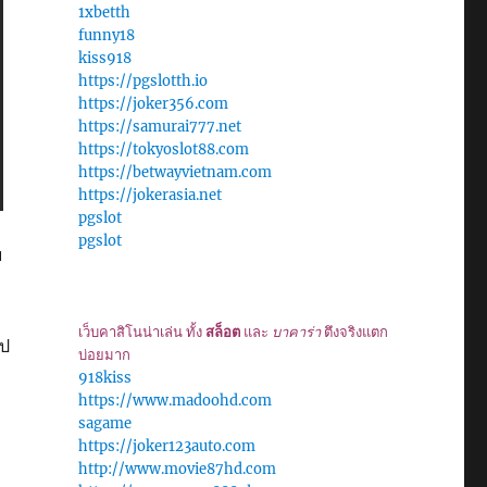
1xbetth
funny18
kiss918
https://pgslotth.io
https://joker356.com
https://samurai777.net
https://tokyoslot88.com
https://betwayvietnam.com
https://jokerasia.net
pgslot
pgslot
ย
เว็บคาสิโนน่าเล่น ทั้ง
สล็อต
และ
บาคาร่า
ตึงจริงแตก
ไป
บ่อยมาก
ี
918kiss
https://www.madoohd.com
sagame
https://joker123auto.com
http://www.movie87hd.com