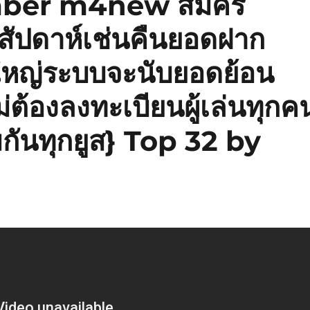
ber m4new สมัคร
สัปดาห์เช่นคืนยอดฝาก
หญ่ระบบจะนับยอดย้อน
ม่ต้องลงทะเบียนผู้เล่นทุกค
ียมกันทุกยูส} Top 32 by