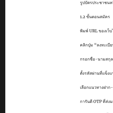
รูปบัตรประชาชนหรื
1.2 ขั้นตอนสมัคร
พิมพ์ URL ของเว็บไซ
คลิกปุ่ม “ลงทะเบี
กรอกชื่อ-นามสกุล
ตั้งรหัสผ่านที่แข็
เลือกแนวทางฝาก-ถ
การันตี OTP ที่ส