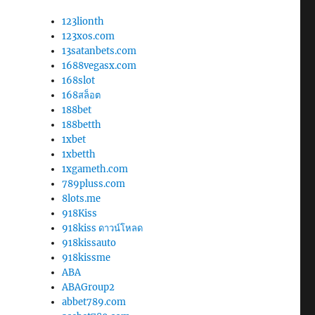
123lionth
123xos.com
13satanbets.com
1688vegasx.com
168slot
168สล็อต
188bet
188betth
1xbet
1xbetth
1xgameth.com
789pluss.com
8lots.me
918Kiss
918kiss ดาวน์โหลด
918kissauto
918kissme
ABA
ABAGroup2
abbet789.com