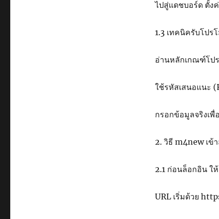
ไปสู่แดชบอร์ด ตั้
1.3 เทคนิครับโปรโ
อ่านหลักเกณฑ์โปรโม
ใช้รหัสเสนอแนะ (Re
กรอกข้อมูลจริงเพื
2. วิธี m4new เข้
2.1 ก่อนล็อกอิน ให
URL เริ่มด้วย htt