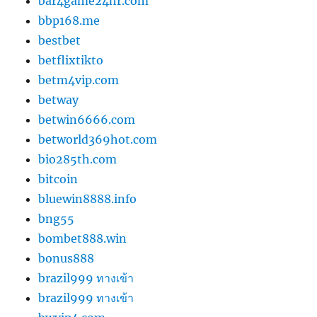
bar4game24hr.com
bbp168.me
bestbet
betflixtikto
betm4vip.com
betway
betwin6666.com
betworld369hot.com
bio285th.com
bitcoin
bluewin8888.info
bng55
bombet888.win
bonus888
brazil999 ทางเข้า
brazil999 ทางเข้า