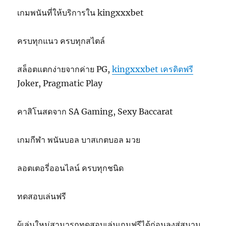
เกมพนันที่ให้บริการใน kingxxxbet
ครบทุกแนว ครบทุกสไตล์
สล็อตแตกง่ายจากค่าย PG,
kingxxxbet เครดิตฟรี
Joker, Pragmatic Play
คาสิโนสดจาก SA Gaming, Sexy Baccarat
เกมกีฬา พนันบอล บาสเกตบอล มวย
ลอตเตอรี่ออนไลน์ ครบทุกชนิด
ทดสอบเล่นฟรี
ผู้เล่นใหม่สามารถทดสอบเล่นเกมฟรีได้ก่อนลงสู่สนาม