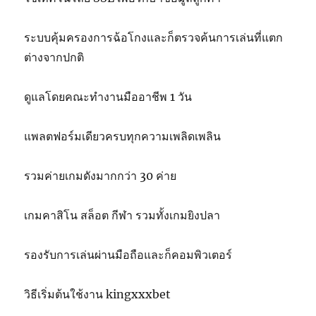
ระบบคุ้มครองการฉ้อโกงและก็ตรวจค้นการเล่นที่แตก
ต่างจากปกติ
ดูแลโดยคณะทำงานมืออาชีพ 1 วัน
แพลตฟอร์มเดียวครบทุกความเพลิดเพลิน
รวมค่ายเกมดังมากกว่า 30 ค่าย
เกมคาสิโน สล็อต กีฬา รวมทั้งเกมยิงปลา
รองรับการเล่นผ่านมือถือและก็คอมพิวเตอร์
วิธีเริ่มต้นใช้งาน kingxxxbet