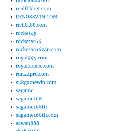
ramclubx.com
realflikbet.com
RENO88WIN.COM
rich8188.com
rocket45
rockstar66
rockstar66win.com
royal99y.com
royaleluxee.com
run24pro.com
s2kgamewin.com
sagame
sagame168
sagame168th
sagame168th.com
sawan888