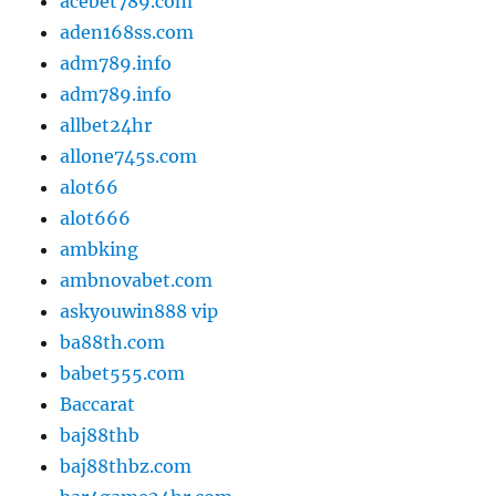
acebet789.com
aden168ss.com
adm789.info
adm789.info
allbet24hr
allone745s.com
alot66
alot666
ambking
ambnovabet.com
askyouwin888 vip
ba88th.com
babet555.com
Baccarat
baj88thb
baj88thbz.com