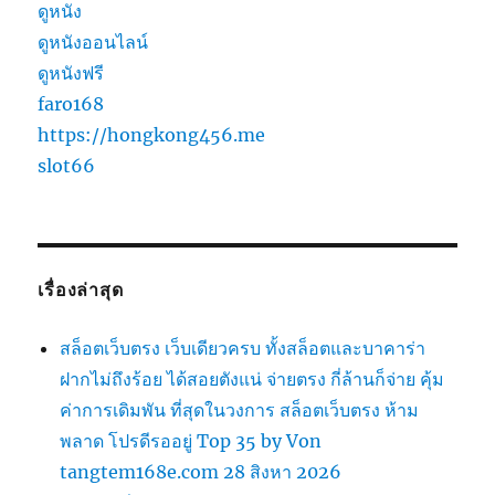
ดูหนัง
ดูหนังออนไลน์
ดูหนังฟรี
faro168
https://hongkong456.me
slot66
เรื่องล่าสุด
สล็อตเว็บตรง เว็บเดียวครบ ทั้งสล็อตและบาคาร่า
ฝากไม่ถึงร้อย ได้สอยตังแน่ จ่ายตรง กี่ล้านก็จ่าย คุ้ม
ค่าการเดิมพัน ที่สุดในวงการ สล็อตเว็บตรง ห้าม
พลาด โปรดีรออยู่ Top 35 by Von
tangtem168e.com 28 สิงหา 2026