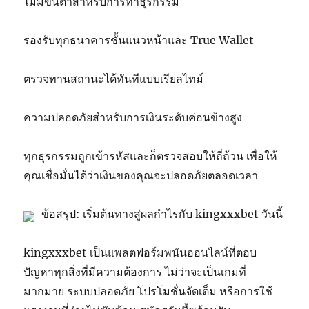
ไม่มีขั้นต่ำสำหรับการทำธุรกรรม
รองรับทุกธนาคารชั้นแนวหน้าและ True Wallet
ตรวจทานสถานะได้ทันทีแบบเรียลไทม์
ความปลอดภัยสำหรับการเงินระดับค่อนข้างสูง
ทุกธุรกรรมถูกเข้ารหัสและก็ตรวจสอบให้ถี่ถ้วน เพื่อให้
คุณเชื่อมั่นได้ว่าเงินของคุณจะปลอดภัยตลอดเวลา
ข้อสรุป: เริ่มต้นทางสู่ผลกำไรกับ kingxxxbet วันนี้
kingxxxbet เป็นแพลตฟอร์มพนันออนไลน์ที่ตอบ
ปัญหาทุกสิ่งที่มีความต้องการ ไม่ว่าจะเป็นเกมที่
มากมาย ระบบปลอดภัย โปรโมชั่นจัดเต็ม หรือการใช้