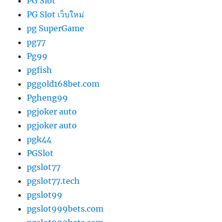
PG Slot
PG Slot เว็บใหม่
pg SuperGame
pg77
Pg99
pgfish
pggold168bet.com
Pgheng99
pgjoker auto
pgjoker auto
pgk44
PGSlot
pgslot77
pgslot77.tech
pgslot99
pgslot999bets.com