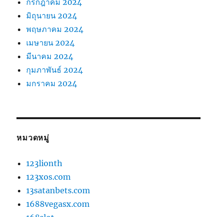
กรกฎาคม 2024
มิถุนายน 2024
พฤษภาคม 2024
เมษายน 2024
มีนาคม 2024
กุมภาพันธ์ 2024
มกราคม 2024
หมวดหมู่
123lionth
123xos.com
13satanbets.com
1688vegasx.com