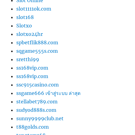
Slot Online
slot1111ok.com
slot168
Slotxo
slotxo24hr
spbetflik888.com
sqgame555s.com
sretthi99
ss168vip.com
ss168vip.com
ssc915casino.com
ssgame666 เข้าสู่ระบบ ล่าสุด
stellabet789.com
sudyod888s.com
sunny9999club.net
t88golds.com