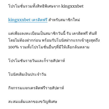
โปรโมชั่นรวมทั้งสิทธิพิเศษจาก kingxxxbet
kingxxxbet เครดิตฟรี
สำหรับสมาชิกใหม่
แค่เพียงลงทะเบียนเป็นสมาชิกวันนี้ รับ เครดิตฟรี ทันที
โดยไม่ต้องฝากก่อน พร้อมรับโบนัสฝากแรกเข้าสูงสุดถึง
100% รวมทั้งโปรโมชั่นอื่นๆที่มีให้เลือกล้นหลาม
โปรโมชันรายวันและก็รายสัปดาห์
โบนัสเติมเงินประจำวัน
กิจกรรมแจกเครดิตฟรีรายสัปดาห์
สะสมแต้มแลกของขวัญพิเศษ