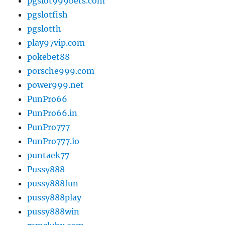
pgslot999bets.com
pgslotfish
pgslotth
play97vip.com
pokebet88
porsche999.com
power999.net
PunPro66
PunPro66.in
PunPro777
PunPro777.io
puntaek77
Pussy888
pussy888fun
pussy888play
pussy888win