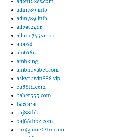
aden168ss.com
adm789.info
adm789.info
allbet24hr
allone745s.com
alot66
alot666
ambking
ambnovabet.com
askyouwin888 vip
ba88th.com
babet555.com
Baccarat
baj88thb
baj88thbz.com
bar4game24hr.com