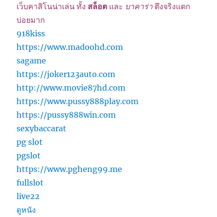
เว็บคาสิโนน่าเล่น ทั้ง
สล็อต
และ
บาคาร่า
ตึงจริงแตก
บ่อยมาก
918kiss
https://www.madoohd.com
sagame
https://joker123auto.com
http://www.movie87hd.com
https://www.pussy888play.com
https://pussy888win.com
sexybaccarat
pg slot
pgslot
https://www.pgheng99.me
fullslot
live22
ดูหนัง