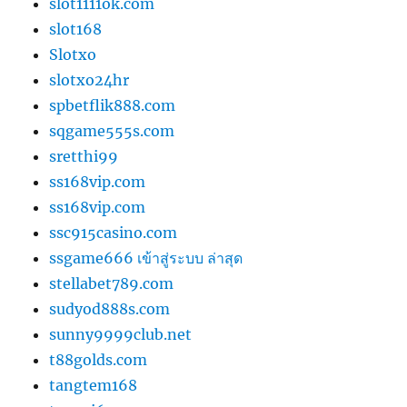
slot1111ok.com
slot168
Slotxo
slotxo24hr
spbetflik888.com
sqgame555s.com
sretthi99
ss168vip.com
ss168vip.com
ssc915casino.com
ssgame666 เข้าสู่ระบบ ล่าสุด
stellabet789.com
sudyod888s.com
sunny9999club.net
t88golds.com
tangtem168