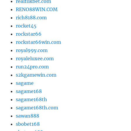
realflikbet.com
RENO88WIN.COM
rich8188.com
rocket45
rockstar66
rockstar66win.com
royal99y.com
royaleluxee.com
run24pro.com
s2kgamewin.com
sagame
sagame168
sagame168th
sagame168th.com
sawan888
sbobet168