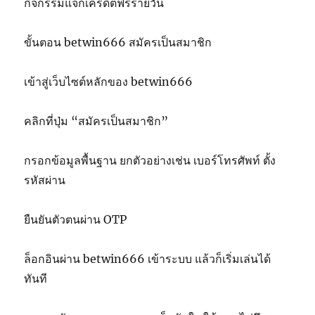
กิจกรรมแจกเครดิตฟรีรายวัน
ขั้นตอน betwin666 สมัครเป็นสมาชิก
เข้าสู่เว็บไซต์หลักของ betwin666
คลิกที่ปุ่ม “สมัครเป็นสมาชิก”
กรอกข้อมูลพื้นฐาน ยกตัวอย่างเช่น เบอร์โทรศัพท์ ตั้ง
รหัสผ่าน
ยืนยันตัวตนผ่าน OTP
ล็อกอินผ่าน betwin666 เข้าระบบ แล้วก็เริ่มเล่นได้
ทันที