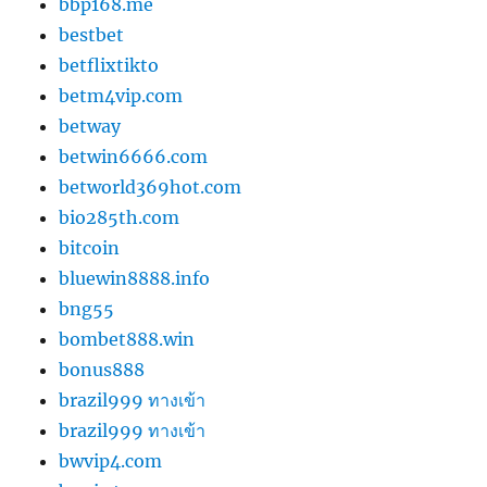
bbp168.me
bestbet
betflixtikto
betm4vip.com
betway
betwin6666.com
betworld369hot.com
bio285th.com
bitcoin
bluewin8888.info
bng55
bombet888.win
bonus888
brazil999 ทางเข้า
brazil999 ทางเข้า
bwvip4.com