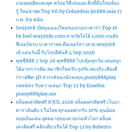
เกมยอดฮิตแห่งยุค พร้อมวิธีเล่นและสิ่งที่มือใหม่ต้อง
รู้ ใหม่ล่าสุด Top 66 by Columbus jin888.asia 17
ก.ค. 69 พนัน
Sexy168 เปิดมุมมองใหม่ของเกมบาคาร่า Top 16
by Joel sexy168c.com สายวัดใจได้ 1,000 เกมดัง
ฟีเจอร์ครบ บาคาร่าสด ดีลเลอร์สาวสวย sexy168
เข้าเล่นวันนี้ รับโปรดีทันที 4 Sep 2026
พุซซี่888 7 Sep 26 พุซซี่888 โปรคุ้มทุกวัน เล่นสนุก
ได้มากกว่าเดิม สมาชิกใหม่รับ 50% สมจริง เสียงดี
กราฟฟิค 3D สวรรค์ของนักลงทุน pussy888play
กดสมัคร รับความสนุก Top 72 by Eusebia
pussy888play.me
สล็อตเครดิตฟรี 8 JUL 2026 สล็อตเครดิตฟรี เว็บบา
คาร่าอันดับ 1 ในไทย ทุกยอดฝากรับ 10% ทุนน้อย
สอยเงินแสน จุดหมายของสายเกมทั่วโลก สล็อต
เครดิตฟรี คลิกเดียวเริ่มได้ Top 51 by Roberto