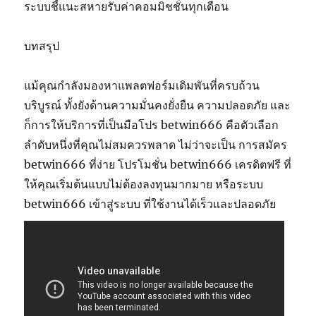
ระบบชี้แนะสหายรับค่าคอมมิชชั่นทุกเดือน
บทสรุป
แม้คุณกำลังมองหาแพลตฟอร์มเดิมพันที่ครบถ้วน
บริบูรณ์ ทั้งยังด้านความมั่นคงยั่งยืน ความปลอดภัย และ
ก็การให้บริการที่เป็นมือโปร betwin666 คือตัวเลือก
ลำดับหนึ่งที่คุณไม่สมควรพลาด ไม่ว่าจะเป็น การสมัคร
betwin666 ที่ง่าย โปรโมชั่น betwin666 เครดิตฟรี ที่
ให้คุณเริ่มต้นแบบไม่ต้องลงทุนมากมาย หรือระบบ
betwin666 เข้าสู่ระบบ ที่ใช้งานได้เร็วและปลอดภัย