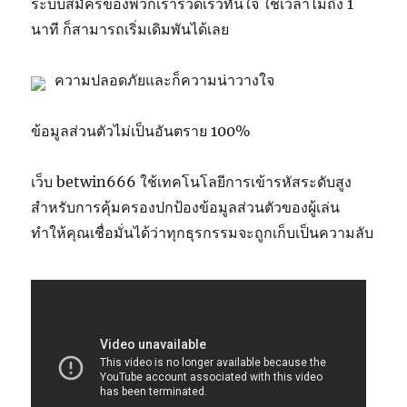
ระบบสมัครของพวกเรารวดเร็วทันใจ ใช้เวลาไม่ถึง 1
นาที ก็สามารถเริ่มเดิมพันได้เลย
ความปลอดภัยและก็ความน่าวางใจ
ข้อมูลส่วนตัวไม่เป็นอันตราย 100%
เว็บ betwin666 ใช้เทคโนโลยีการเข้ารหัสระดับสูง
สำหรับการคุ้มครองปกป้องข้อมูลส่วนตัวของผู้เล่น
ทำให้คุณเชื่อมั่นได้ว่าทุกธุรกรรมจะถูกเก็บเป็นความลับ