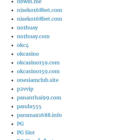
nbwin.me
niseko168bet.com
niseko168bet.com
no1huay
no1huay.com
okc4
okcasino
okcasino159.com
okcasino159.com
onesiamclub.site
p2vvip
pananthai99.com
panda555
paramax1688.info
PG
PG Slot