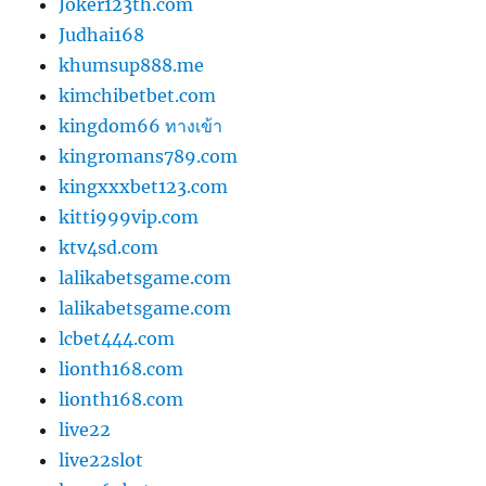
Joker123th.com
Judhai168
khumsup888.me
kimchibetbet.com
kingdom66 ทางเข้า
kingromans789.com
kingxxxbet123.com
kitti999vip.com
ktv4sd.com
lalikabetsgame.com
lalikabetsgame.com
lcbet444.com
lionth168.com
lionth168.com
live22
live22slot