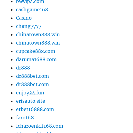
bwvip4.com
cashgame168
Casino
chang7777
chinatown888.win
chinatown888.win
cupcake88x.com
daruma1688.com
dr888
dr888bet.com
dr888bet.com
enjoy24.fun
erisauto.site
etbet16888.com
faro168
fcharoenkit168.com