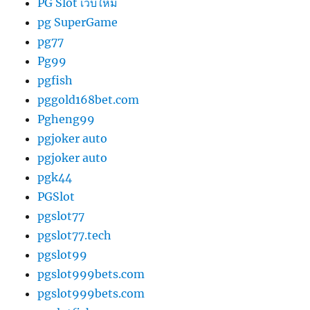
PG Slot เว็บใหม่
pg SuperGame
pg77
Pg99
pgfish
pggold168bet.com
Pgheng99
pgjoker auto
pgjoker auto
pgk44
PGSlot
pgslot77
pgslot77.tech
pgslot99
pgslot999bets.com
pgslot999bets.com