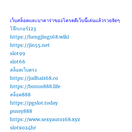
เว็บสล็อตและบาคาร่าของโครตดีเว็บนี้เล่นแล้วรวยจัดๆ
โจ๊กเกอร์123
https://hengjing168.wiki
https://jin55.net
slot99
slot66
สล็อตเว็บตรง
https://judhai168.co
https://bonus888.life
สล็อต888
https://pgslot.today
pussy888
https://www.sexyauto168.xyz
slotxo24hr