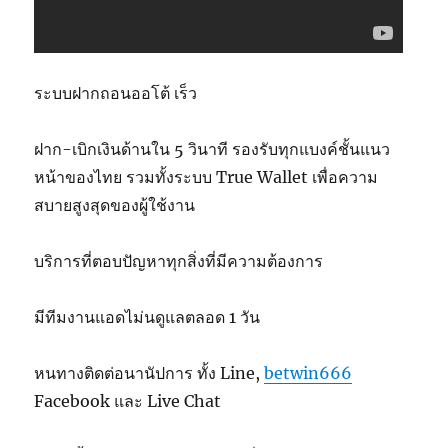
ระบบฝากถอนออโต้ เร็ว
ฝาก-เบิกเงินด้านใน 5 วินาที รองรับทุกแบงค์ชั้นแนว
หน้าของไทย รวมทั้งระบบ True Wallet เพื่อความ
สบายสูงสุดของผู้ใช้งาน
บริการที่ตอบปัญหาทุกสิ่งที่มีความต้องการ
มีทีมงานแอดไม่นดูแลตลอด 1 วัน
หนทางติดต่อนานัปการ ทั้ง Line,
betwin666
Facebook และ Live Chat