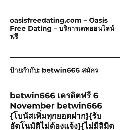
oasisfreedating.com – Oasis
Free Dating – บริการเดทออนไลน์
ฟรี
ป้ายกำกับ:
betwin666 สมัคร
betwin666 เครดิตฟรี 6
November betwin666
{โบนัสเพิ่มทุกยอดฝาก}{รับ
อัตโนมัติไม่ต้องแจ้ง}{ไม่มีลิมิต