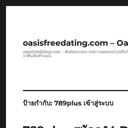
oasisfreedating.com – Oas
oasisfreedating.com – สัมผัสประสบการณ์การเดทออนไลน์ที่เสรีท
น่าตื่นเต้นที่รอคุณ
ป้ายกำกับ:
789plus เข้าสู่ระบบ