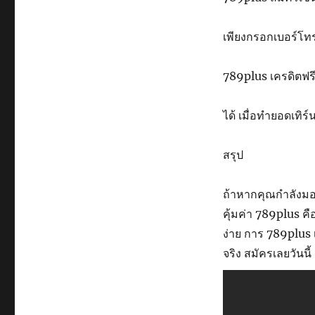
เพียงกรอกเบอร์โทรศั
789plus เครดิตฟรี
ได้ เมื่อทำยอดเทิ
สรุป
ถ้าหากคุณกำลังมองห
คุ้มค่า 789plus คื
ง่าย การ 789plus เ
จริง สมัครเลยวันน