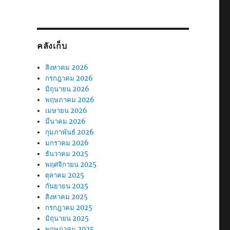
คลังเก็บ
สิงหาคม 2026
กรกฎาคม 2026
มิถุนายน 2026
พฤษภาคม 2026
เมษายน 2026
มีนาคม 2026
กุมภาพันธ์ 2026
มกราคม 2026
ธันวาคม 2025
พฤศจิกายน 2025
ตุลาคม 2025
กันยายน 2025
สิงหาคม 2025
กรกฎาคม 2025
มิถุนายน 2025
พฤษภาคม 2025