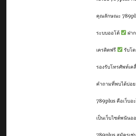
คุณลักษณะ 789plus
ระบบออโต้
ฝาก
เครดิตฟรี
รับโด
รองรับโทรศัพท์เคลื
คำถามที่พบได้บ่อ
789plus คือเว็บอ
เป็นเว็บไซต์พนันอ
789plus สมัครเช่