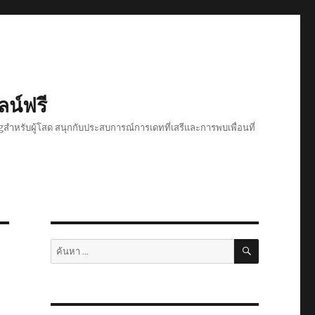
น์ฟรี
ำหรับผู้โสด สนุกกับประสบการณ์การเดทที่เสรีและการพบเพื่อนที่
ค้นหา
ค้นหา: