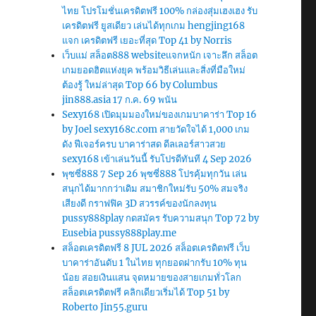
ไทย โปรโมชั่นเครดิตฟรี 100% กล่องสุ่มเฮงเฮง รับ
เครดิตฟรี ยูสเดียว เล่นได้ทุกเกม hengjing168
แจก เครดิตฟรี เยอะที่สุด Top 41 by Norris
เว็บแม่ สล็อต888 websiteแจกหนัก เจาะลึก สล็อต
เกมยอดฮิตแห่งยุค พร้อมวิธีเล่นและสิ่งที่มือใหม่
ต้องรู้ ใหม่ล่าสุด Top 66 by Columbus
jin888.asia 17 ก.ค. 69 พนัน
Sexy168 เปิดมุมมองใหม่ของเกมบาคาร่า Top 16
by Joel sexy168c.com สายวัดใจได้ 1,000 เกม
ดัง ฟีเจอร์ครบ บาคาร่าสด ดีลเลอร์สาวสวย
sexy168 เข้าเล่นวันนี้ รับโปรดีทันที 4 Sep 2026
พุซซี่888 7 Sep 26 พุซซี่888 โปรคุ้มทุกวัน เล่น
สนุกได้มากกว่าเดิม สมาชิกใหม่รับ 50% สมจริง
เสียงดี กราฟฟิค 3D สวรรค์ของนักลงทุน
pussy888play กดสมัคร รับความสนุก Top 72 by
Eusebia pussy888play.me
สล็อตเครดิตฟรี 8 JUL 2026 สล็อตเครดิตฟรี เว็บ
บาคาร่าอันดับ 1 ในไทย ทุกยอดฝากรับ 10% ทุน
น้อย สอยเงินแสน จุดหมายของสายเกมทั่วโลก
สล็อตเครดิตฟรี คลิกเดียวเริ่มได้ Top 51 by
Roberto Jin55.guru