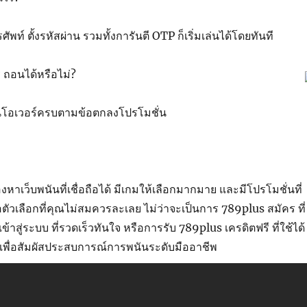
พท์ ตั้งรหัสผ่าน รวมทั้งการันตี OTP ก็เริ่มเล่นได้โดยทันที
 ถอนได้หรือไม่?
ร์นโอเวอร์ครบตามข้อตกลงโปรโมชั่น
าเว็บพนันที่เชื่อถือได้ มีเกมให้เลือกมากมาย และมีโปรโมชั่นที่
อตัวเลือกที่คุณไม่สมควรละเลย ไม่ว่าจะเป็นการ 789plus สมัคร ที่
ข้าสู่ระบบ ที่รวดเร็วทันใจ หรือการรับ 789plus เครดิตฟรี ที่ใช้ได้
ี้ เพื่อสัมผัสประสบการณ์การพนันระดับมืออาชีพ