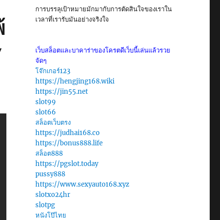
การบรรลุเป้าหมายมักมากับการตัดสินใจของเราใน
เวลาที่เรารับมันอย่างจริงใจ
้
y
เว็บสล็อตและบาคาร่าของโครตดีเว็บนี้เล่นแล้วรวย
จัดๆ
โจ๊กเกอร์123
https://hengjing168.wiki
https://jin55.net
slot99
slot66
สล็อตเว็บตรง
https://judhai168.co
https://bonus888.life
สล็อต888
https://pgslot.today
pussy888
https://www.sexyauto168.xyz
slotxo24hr
slotpg
หนังโป๊ไทย