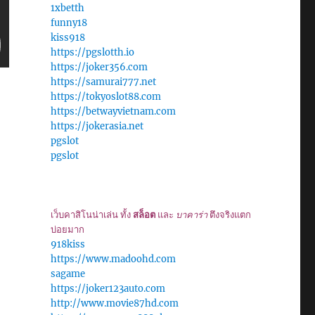
1xbetth
funny18
kiss918
https://pgslotth.io
https://joker356.com
https://samurai777.net
https://tokyoslot88.com
https://betwayvietnam.com
https://jokerasia.net
pgslot
pgslot
เว็บคาสิโนน่าเล่น ทั้ง
สล็อต
และ
บาคาร่า
ตึงจริงแตก
บ่อยมาก
918kiss
https://www.madoohd.com
sagame
https://joker123auto.com
http://www.movie87hd.com