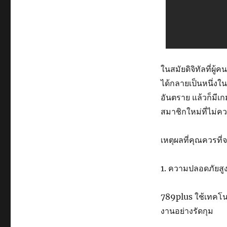
ในสมัยดิจิทัลที่ผู
ได้กลายเป็นหนึ่งใ
อันตราย แล้วก็มีเ
สมาชิกใหม่ที่ไม่
เหตุผลที่คุณควรที
1. ความปลอดภัยสูง
789plus ใช้เทคโนโ
งานอย่างรัดกุม