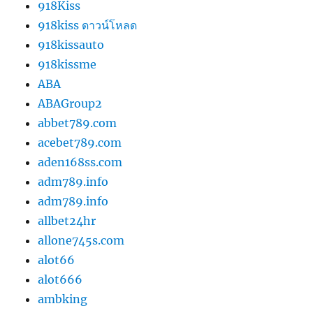
918Kiss
918kiss ดาวน์โหลด
918kissauto
918kissme
ABA
ABAGroup2
abbet789.com
acebet789.com
aden168ss.com
adm789.info
adm789.info
allbet24hr
allone745s.com
alot66
alot666
ambking