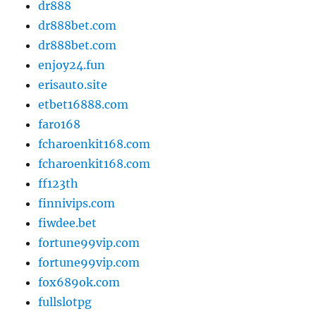
dr888
dr888bet.com
dr888bet.com
enjoy24.fun
erisauto.site
etbet16888.com
faro168
fcharoenkit168.com
fcharoenkit168.com
ff123th
finnivips.com
fiwdee.bet
fortune99vip.com
fortune99vip.com
fox689ok.com
fullslotpg