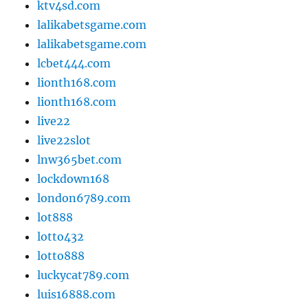
ktv4sd.com
lalikabetsgame.com
lalikabetsgame.com
lcbet444.com
lionth168.com
lionth168.com
live22
live22slot
lnw365bet.com
lockdown168
london6789.com
lot888
lotto432
lotto888
luckycat789.com
luis16888.com