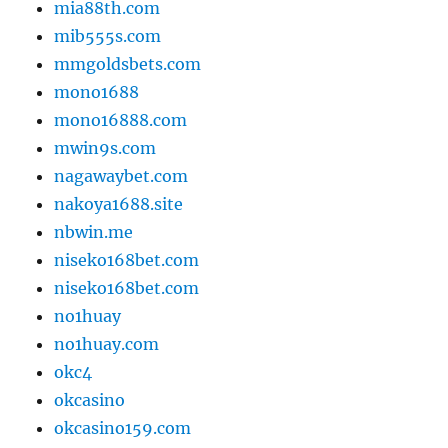
mia88th.com
mib555s.com
mmgoldsbets.com
mono1688
mono16888.com
mwin9s.com
nagawaybet.com
nakoya1688.site
nbwin.me
niseko168bet.com
niseko168bet.com
no1huay
no1huay.com
okc4
okcasino
okcasino159.com