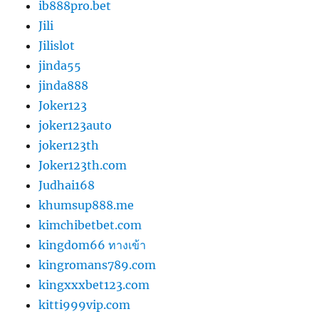
ib888pro.bet
Jili
Jilislot
jinda55
jinda888
Joker123
joker123auto
joker123th
Joker123th.com
Judhai168
khumsup888.me
kimchibetbet.com
kingdom66 ทางเข้า
kingromans789.com
kingxxxbet123.com
kitti999vip.com