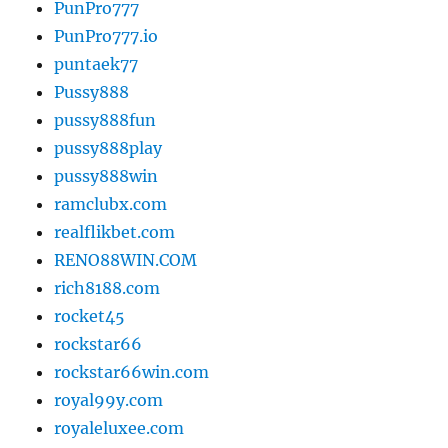
PunPro777
PunPro777.io
puntaek77
Pussy888
pussy888fun
pussy888play
pussy888win
ramclubx.com
realflikbet.com
RENO88WIN.COM
rich8188.com
rocket45
rockstar66
rockstar66win.com
royal99y.com
royaleluxee.com