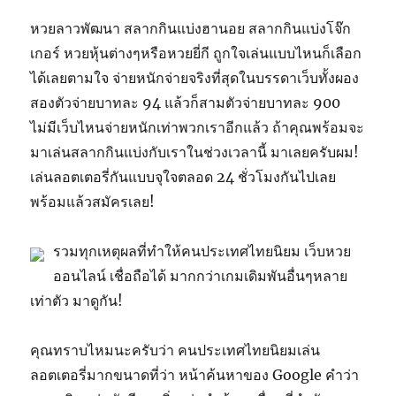
หวยลาวพัฒนา สลากกินแบ่งฮานอย สลากกินแบ่งโจ๊ก
เกอร์ หวยหุ้นต่างๆหรือหวยยี่กี ถูกใจเล่นแบบไหนก็เลือก
ได้เลยตามใจ จ่ายหนักจ่ายจริงที่สุดในบรรดาเว็บทั้งผอง
สองตัวจ่ายบาทละ 94 แล้วก็สามตัวจ่ายบาทละ 900
ไม่มีเว็บไหนจ่ายหนักเท่าพวกเราอีกแล้ว ถ้าคุณพร้อมจะ
มาเล่นสลากกินแบ่งกับเราในช่วงเวลานี้ มาเลยครับผม!
เล่นลอตเตอรี่กันแบบจุใจตลอด 24 ชั่วโมงกันไปเลย
พร้อมแล้วสมัครเลย!
รวมทุกเหตุผลที่ทำให้คนประเทศไทยนิยม เว็บหวย
ออนไลน์ เชื่อถือได้ มากกว่าเกมเดิมพันอื่นๆหลาย
เท่าตัว มาดูกัน!
คุณทราบไหมนะครับว่า คนประเทศไทยนิยมเล่น
ลอตเตอรี่มากขนาดที่ว่า หน้าค้นหาของ Google คำว่า