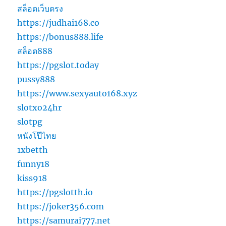
สล็อตเว็บตรง
https://judhai168.co
https://bonus888.life
สล็อต888
https://pgslot.today
pussy888
https://www.sexyauto168.xyz
slotxo24hr
slotpg
หนังโป๊ไทย
1xbetth
funny18
kiss918
https://pgslotth.io
https://joker356.com
https://samurai777.net