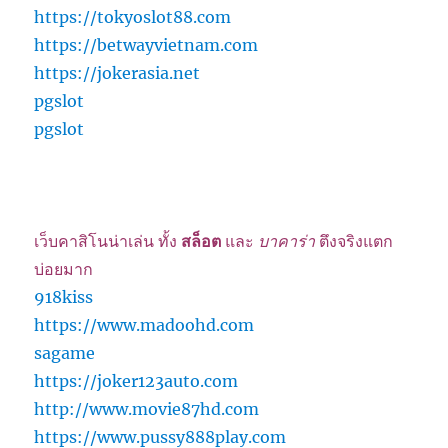
https://tokyoslot88.com
https://betwayvietnam.com
https://jokerasia.net
pgslot
pgslot
เว็บคาสิโนน่าเล่น ทั้ง
สล็อต
และ
บาคาร่า
ตึงจริงแตก
บ่อยมาก
918kiss
https://www.madoohd.com
sagame
https://joker123auto.com
http://www.movie87hd.com
https://www.pussy888play.com