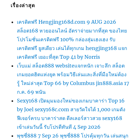
เรื่องล่าสุด
เครดิตฟรี Hengjing168d.com 9 AUG 2026
สล็อต168 หวยออนไลน์ อัตราจ่ายมากที่สุด ของไทย
โปรโมชั่นเครดิตฟรี 100% กล่องสุ่มเฮงเฮง รับ
เครดิตฟรี ยูสเดียว เล่นได้ทุกเกม hengjing168 แจก
เครดิตฟรี เยอะที่สุด Top 41 by Norris
เว็บแม่ สล็อต888 websiteแจกหนัก เจาะลึก สล็อต
เกมยอดฮิตแห่งยุค พร้อมวิธีเล่นและสิ่งที่มือใหม่ต้อง
รู้ ใหม่ล่าสุด Top 66 by Columbus jin888.asia 17
ก.ค. 69 พนัน
Sexy168 เปิดมุมมองใหม่ของเกมบาคาร่า Top 16
by Joel sexy168c.com สายวัดใจได้ 1,000 เกมดัง
ฟีเจอร์ครบ บาคาร่าสด ดีลเลอร์สาวสวย sexy168
เข้าเล่นวันนี้ รับโปรดีทันที 4 Sep 2026
พุซซี่888 7 Sep 26 พุซซี่888 โปรคุ้มทุกวัน เล่นสนุก