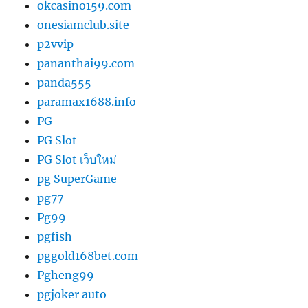
okcasino159.com
onesiamclub.site
p2vvip
pananthai99.com
panda555
paramax1688.info
PG
PG Slot
PG Slot เว็บใหม่
pg SuperGame
pg77
Pg99
pgfish
pggold168bet.com
Pgheng99
pgjoker auto