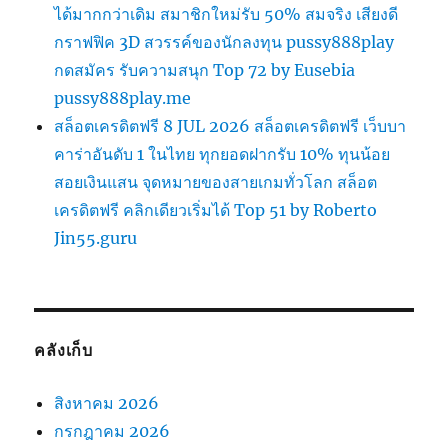
ได้มากกว่าเดิม สมาชิกใหม่รับ 50% สมจริง เสียงดี
กราฟฟิค 3D สวรรค์ของนักลงทุน pussy888play
กดสมัคร รับความสนุก Top 72 by Eusebia
pussy888play.me
สล็อตเครดิตฟรี 8 JUL 2026 สล็อตเครดิตฟรี เว็บบา
คาร่าอันดับ 1 ในไทย ทุกยอดฝากรับ 10% ทุนน้อย
สอยเงินแสน จุดหมายของสายเกมทั่วโลก สล็อต
เครดิตฟรี คลิกเดียวเริ่มได้ Top 51 by Roberto
Jin55.guru
คลังเก็บ
สิงหาคม 2026
กรกฎาคม 2026