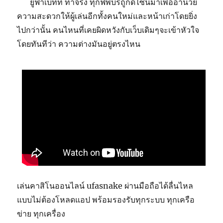
ยูฟ่าเบทที่ ทำจริง ทุกฟีพบร์ถูกดีไซน์มาเพื่ออำนวย
ความสะดวกให้ผู้เล่นอีกทั้งคนใหม่และหน้าเก่าโดยยิ่ง
ไปกว่านั้น คนไหนที่เคยผิดหวังกับเว็บเดิมๆจะเข้าหัวใจ
โดยทันทีว่า ความต่างมันอยู่ตรงไหน
เล่นคาสิโนออนไลน์ ufasnake ผ่านมือถือได้ลื่นไหล
แบบไม่ต้องโหลดแอป พร้อมรองรับทุกระบบ ทุกเครือ
ข่าย ทุกเครื่อง