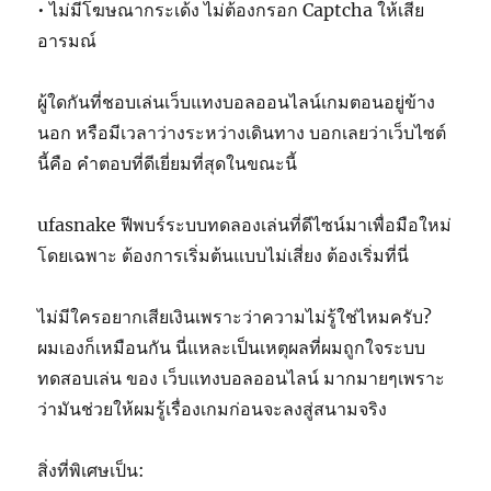
• ไม่มีโฆษณากระเด้ง ไม่ต้องกรอก Captcha ให้เสีย
อารมณ์
ผู้ใดกันที่ชอบเล่นเว็บแทงบอลออนไลน์เกมตอนอยู่ข้าง
นอก หรือมีเวลาว่างระหว่างเดินทาง บอกเลยว่าเว็บไซต์
นี้คือ คำตอบที่ดีเยี่ยมที่สุดในขณะนี้
ufasnake ฟีพบร์ระบบทดลองเล่นที่ดีไซน์มาเพื่อมือใหม่
โดยเฉพาะ ต้องการเริ่มต้นแบบไม่เสี่ยง ต้องเริ่มที่นี่
ไม่มีใครอยากเสียเงินเพราะว่าความไม่รู้ใช่ไหมครับ?
ผมเองก็เหมือนกัน นี่แหละเป็นเหตุผลที่ผมถูกใจระบบ
ทดสอบเล่น ของ เว็บแทงบอลออนไลน์ มากมายๆเพราะ
ว่ามันช่วยให้ผมรู้เรื่องเกมก่อนจะลงสู่สนามจริง
สิ่งที่พิเศษเป็น: