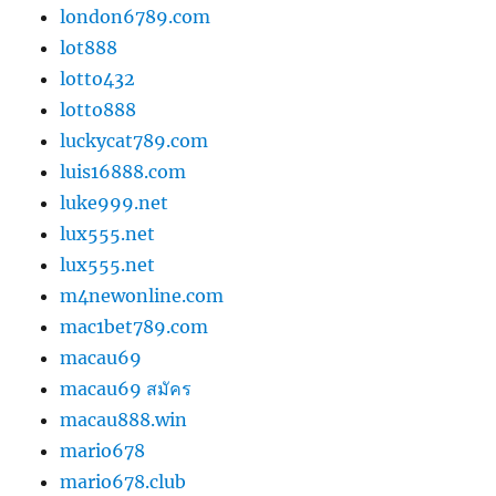
london6789.com
lot888
lotto432
lotto888
luckycat789.com
luis16888.com
luke999.net
lux555.net
lux555.net
m4newonline.com
mac1bet789.com
macau69
macau69 สมัคร
macau888.win
mario678
mario678.club