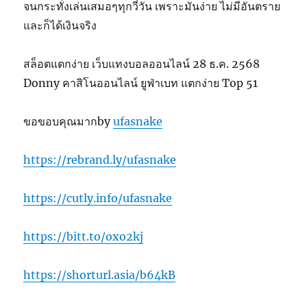
จนกระทั่งเล่นเสมอๆทุกวี่วัน เพราะมันง่าย ไม่มีอันตราย
และก็ได้เงินจริง
สล็อตแตกง่าย เว็บแทงบอลออนไลน์ 28 ธ.ค. 2568
Donny คาสิโนออนไลน์ ยูฟ่าเบท แตกง่าย Top 51
ขอขอบคุณมากby
ufasnake
https://rebrand.ly/ufasnake
https://cutly.info/ufasnake
https://bitt.to/oxo2kj
https://shorturl.asia/b64kB