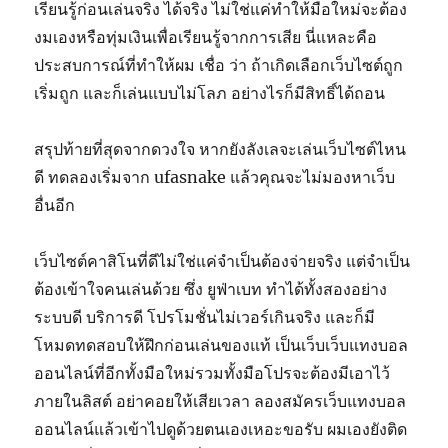
เรียนรู้ก่อนเล่นจริง ได้จริง ไม่ใช่แค่ทำให้มือใหม่จะต้อง
งมเองหรือทุ่มเงินเพื่อเรียนรู้จากการเสีย นี่แหละคือ
ประสบการณ์ที่ทำให้ผม เชื่อ ว่า ถ้าเกิดเลือกเว็บไซต์ถูก
เริ่มถูก และก็เล่นแบบไม่โลภ อย่างไรก็มีสิทธิ์ได้ถอน
สรุปท้ายที่สุดจากดวงใจ หากยังลังเลจะเล่นเว็บไซต์ไหน
ดี ทดลองเริ่มจาก ufasnake แล้วคุณจะไม่มองหาเว็บ
อื่นอีก
เว็บไซต์คาสิโนที่ดีไม่ใช่แค่จำเป็นต้องจ่ายจริง แต่จำเป็น
ต้องเข้าใจคนเล่นด้วย ซึ่ง ยูฟ่าเบท ทำได้ทั้งสองอย่าง
ระบบดี บริการดี โปรโมชั่นไม่เวอร์เกินจริง และก็มี
โหมดทดสอบให้ฝึกก่อนเล่นของแท้ เป็นเว็บเว็บแทงบอล
ออนไลน์ที่อีกทั้งมือใหม่รวมทั้งมือโปรจะต้องมีเอาไว้
ภายในลิสต์ อย่าคอยให้เสียเวลา ลองสมัครเว็บแทงบอล
ออนไลน์แล้วเข้าไปดูด้วยตนเองเหอะขอรับ ผมเองยังติด