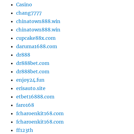
Casino
chang7777
chinatown888.win
chinatown888.win
cupcake88x.com
daruma1688.com
dr888
dr888bet.com
dr888bet.com
enjoy24.fun
erisauto.site
etbet16888.com
faro168
fcharoenkit168.com
fcharoenkit168.com
ff123th