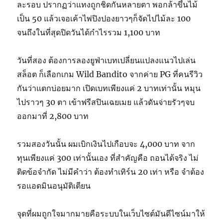
ละรอบ ปรากฏว่าแทงถูกชิดกันหลายตา พอกล้าขึ้นไม้
เป็น 50 แล้วเจอเค้าไพ่ปิงปองยาวๆก็จัดไปไม้ละ 100
จนถึงในที่สุดปิดวันได้กำไรรวม 1,100 บาท
วันที่สอง ต้องการลองยูฟ่าเบทเปลี่ยนแปลงแนวไปเล่น
สล็อต ก็เลือกเกม Wild Bandito จากค่าย PG ที่คนรีวิว
กันว่าแตกบ่อยมาก เปิดเบทเพียงแค่ 2 บาทเท่านั้น หมุน
ไปราวๆ 30 ตา เข้าฟรีสปินเฉยเมย แล้วดันจ่ายรัวๆจบ
ออกมาที่ 2,800 บาท
รวมสองวันนั้น ผมเบิกเงินไปเกือบจะ 4,000 บาท จาก
ทุนเพียงแค่ 300 เท่านั้นเอง ที่สำคัญคือ ถอนได้จริง ไม่
ติดข้อจำกัด ไม่มีคำว่า ต้องทำเทิร์น 20 เท่า หรือ จำต้อง
รอแอดมินอนุมัติเตียน
จุดที่ผมถูกใจมากมายคือระบบในเว็บไซต์มันดีไซน์มาให้