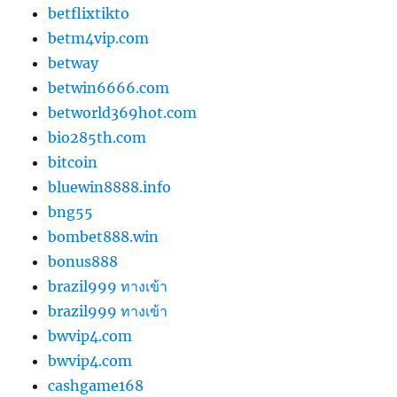
betflixtikto
betm4vip.com
betway
betwin6666.com
betworld369hot.com
bio285th.com
bitcoin
bluewin8888.info
bng55
bombet888.win
bonus888
brazil999 ทางเข้า
brazil999 ทางเข้า
bwvip4.com
bwvip4.com
cashgame168