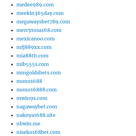
medee989.com
meekin365day.com
megawaysbet789.com
mercyrosa168.com
mexicanoo.com
mfj889xx.com
mia88th.com
mib555s.com
mmgoldsbets.com
mono1688
mono16888.com
mwin9s.com
nagawaybet.com
nakoya1688.site
nbwin.me
niseko168bet.com