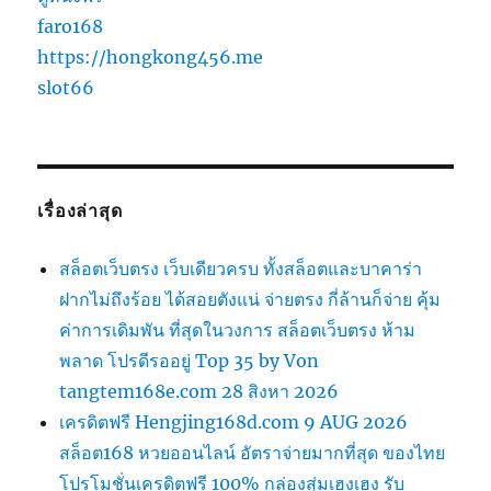
faro168
https://hongkong456.me
slot66
เรื่องล่าสุด
สล็อตเว็บตรง เว็บเดียวครบ ทั้งสล็อตและบาคาร่า
ฝากไม่ถึงร้อย ได้สอยตังแน่ จ่ายตรง กี่ล้านก็จ่าย คุ้ม
ค่าการเดิมพัน ที่สุดในวงการ สล็อตเว็บตรง ห้าม
พลาด โปรดีรออยู่ Top 35 by Von
tangtem168e.com 28 สิงหา 2026
เครดิตฟรี Hengjing168d.com 9 AUG 2026
สล็อต168 หวยออนไลน์ อัตราจ่ายมากที่สุด ของไทย
โปรโมชั่นเครดิตฟรี 100% กล่องสุ่มเฮงเฮง รับ