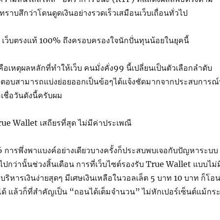
าบสึกว่าโดนดูดเงินอย่างรวดเร็วเสมือนเว็บเถื่อนทั่วไป
 เว็บตรงแท้ 100% ถึงครอบครองใจนักปั่นทุนน้อยในยุคนี้
เหตุผลหลักที่ทำให้เว็บ คนมั่งคั่ง99 นี้เปลี่ยนเป็นตัวเลือกลำดับ
คำตอบสามารถแบ่งย่อยออกเป็นข้อๆได้แจ้งชัดมากจากประสบการณ์ท
เชื่อวันดังนี้ครับผม
e Wallet เสถียรที่สุด ไม่มีค่าประเพณี
 การพึ่งพาแบงค์อย่างเดียวบางครั้งก็ประสบพบเจอกับปัญหาระบบ
ไปกว่านั้นช่วงสิ้นเดือน การที่เว็บไซต์รองรับ True Wallet แบบไม่ม
าบริหารเงินง่ายสุดๆ มีเศษเงินเหลือในวอลเล็ต 5 บาท 10 บาท ก็โอ
ด้ แล้วก็ที่สำคัญเป็น “ถอนได้เต็มจำนวน” ไม่หักเปอร์เซ็นต์แม้กร