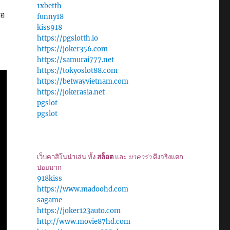
1xbetth
่อ
funny18
kiss918
https://pgslotth.io
https://joker356.com
https://samurai777.net
https://tokyoslot88.com
https://betwayvietnam.com
https://jokerasia.net
pgslot
pgslot
เว็บคาสิโนน่าเล่น ทั้ง
สล็อต
และ
บาคาร่า
ตึงจริงแตก
บ่อยมาก
918kiss
https://www.madoohd.com
sagame
https://joker123auto.com
http://www.movie87hd.com