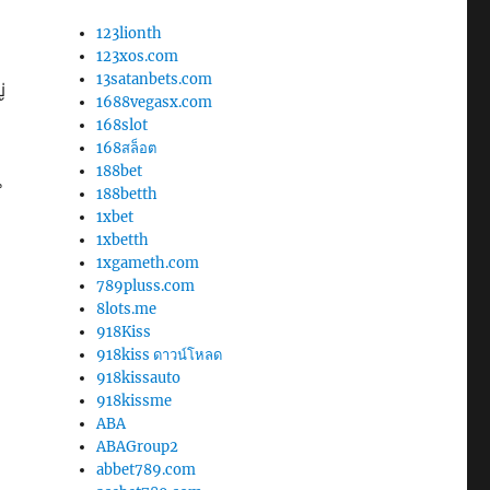
123lionth
123xos.com
13satanbets.com
่
1688vegasx.com
168slot
168สล็อต
188bet
่
188betth
1xbet
1xbetth
1xgameth.com
789pluss.com
8lots.me
918Kiss
918kiss ดาวน์โหลด
918kissauto
918kissme
ABA
ABAGroup2
abbet789.com