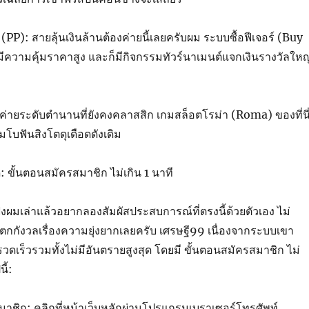
PP): สายลุ้นเงินล้านต้องค่ายนี้เลยครับผม ระบบซื้อฟีเจอร์ (Buy
ความคุ้มราคาสูง และก็มีกิจกรรมทัวร์นาเมนต์แจกเงินรางวัลใหญ
่ายระดับตำนานที่ยังคงคลาสสิก เกมสล็อตโรม่า (Roma) ของที่นี
มโบฟันสิงโตดุเดือดดังเดิม
 ขั้นตอนสมัครสมาชิก ไม่เกิน 1 นาที
ังผมเล่าแล้วอยากลองสัมผัสประสบการณ์ที่ตรงนี้ด้วยตัวเอง ไม่
วิตกกังวลเรื่องความยุ่งยากเลยครับ เศรษฐี99 เนื่องจากระบบเขา
วดเร็วรวมทั้งไม่มีอันตรายสูงสุด โดยมี ขั้นตอนสมัครสมาชิก ไม่
ี้:
สมาชิก: คลิกที่หน้าเว็บหลักผ่านโปรแกรมเบราเซอร์โทรศัพท์