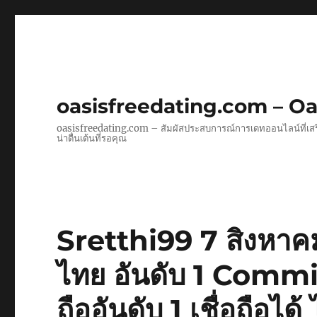
oasisfreedating.com – Oas
oasisfreedating.com – สัมผัสประสบการณ์การเดทออนไลน์ที่เสรีท
น่าตื่นเต้นที่รอคุณ
Sretthi99 7 สิงหาค
ไทย อันดับ 1 Commi
ถืออันดับ 1 เชื่อถือได