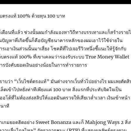
เว็บตรงแท้ 100% ด้วยทุน 100 บาท
กี่เดือนที่แล้ว ช่วงนั้นผมกำลังมองหาวิถีทางบรรเทาและก็สร้างรายไ
นปัญหาที่เกิดขึ้นก็คือบัญชีธนาคารหลักของผมเอาไว้ใช้จ่ายใน
เอาเงินส่วนนั้นมาเสี่ยง โชคดีที่ไปเจอรีวิวหนึ่งชี้แนะให้รู้จักกับ
ว็บตรงแท้ 100% ที่เขาเคลมว่ารองรับระบบ True Money Wallet
การบังคับยอดเงินอย่างน้อยในการทำรายการ
ราบว่า “เว็บไซต์ตรงแท้” มันต่างจากเว็บทั่วไปอย่างไร ผมเลยตัดสิ
ตเข้าไปหยั่งท่าทีเพียงแค่ 100 บาท สิ่งแรกที่ประทับจิตใจเป็น
โต้ที่ไม่ต้องส่งสลิปให้แอดมินตรวจให้เสียเวล่ำเวลา เงินเข้าหน้า
ินาที
ข้าเกมยอดฮิตอย่าง Sweet Bonanza และก็ Mahjong Ways 2 สิ่งท
อ “ความลื่นไถลไหล” อัตราการชนะ (RTP) ที่แสดงผลลัพธ์ตรงตาม