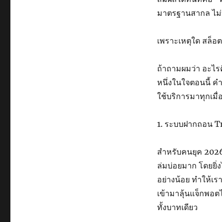
มาตรฐานสากล ไม่ทร
เพราะเหตุใด สล็อต
ถ้าถามผมว่า อะไรคือ
หนึ่งในใจตอนนี้ 
ใช้บริการมาทุกเมื่อ
1. ระบบฝากถอน Tru
สำหรับคนยุค 2026
ล่มบ่อยมาก โดยยิ่ง
อย่างน้อย ทำให้เร
เข้ามาลุ้นแจ็กพอตไ
ทั้งบาทเดียว