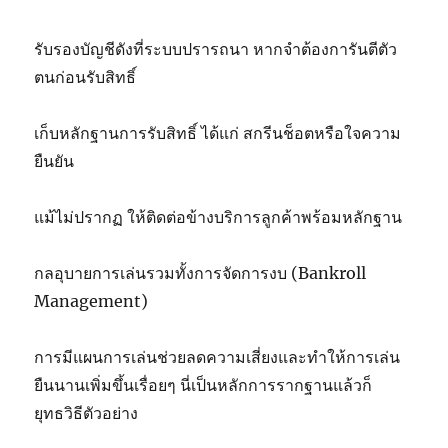
รับรองบัญชีดังที่ระบบปรารถนา หากจำต้องการันตีตัว
ตนก่อนรับสิทธิ์
เก็บหลักฐานการรับสิทธิ์ ได้แก่ สกรีนช็อตหรือใจความ
ยืนยัน
แม้ไม่ปรากฏ ให้ติดต่อข้างบริการลูกค้าพร้อมหลักฐาน
กลอุบายการเล่นรวมทั้งการจัดการงบ (Bankroll
Management)
การมีแผนการเล่นช่วยลดความเสี่ยงและทำให้การเล่น
ยืนนานเพิ่มขึ้นเรื่อยๆ นี่เป็นหลักการรากฐานแล้วก็
ยุทธวิธีตัวอย่าง