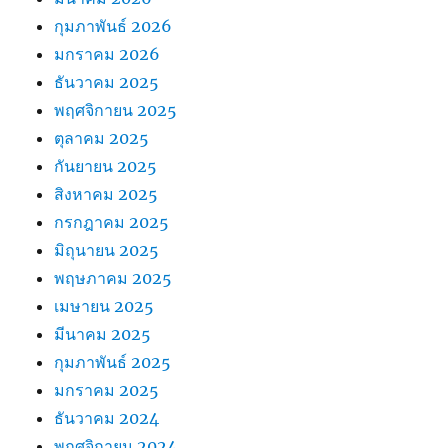
กุมภาพันธ์ 2026
มกราคม 2026
ธันวาคม 2025
พฤศจิกายน 2025
ตุลาคม 2025
กันยายน 2025
สิงหาคม 2025
กรกฎาคม 2025
มิถุนายน 2025
พฤษภาคม 2025
เมษายน 2025
มีนาคม 2025
กุมภาพันธ์ 2025
มกราคม 2025
ธันวาคม 2024
พฤศจิกายน 2024