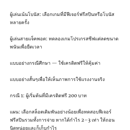
ผู้เล่นเน้นโบนัส: เลือกเกมที่มีฟีเจอร์ฟรีสปินหรือโบนัส
หลายครั้ง
ผู้เล่นสายแจ็คพอต: ทดลองเกมโปรเกรสซีฟแต่ลดขนาด
พนันเพื่อยืดเวลา
แบบอย่างกรณีศึกษา — ใช้เครดิตฟรีให้คุ้มค่า
แบบอย่างสั้นๆเพื่อให้เห็นภาพการใช้แรงงานจริง
กรณี 1: ผู้เริ่มต้นที่มีเครดิตฟรี 200 บาท
แผน: เลือกสล็อตเดิมพันอย่างน้อยเพื่อทดสอบฟีเจอร์
ฟรีสปินรวมทั้งการจ่าย หากได้กำไร 2–3 เท่า ให้ถอน
นิดหน่อยและก็เก็บกำไร