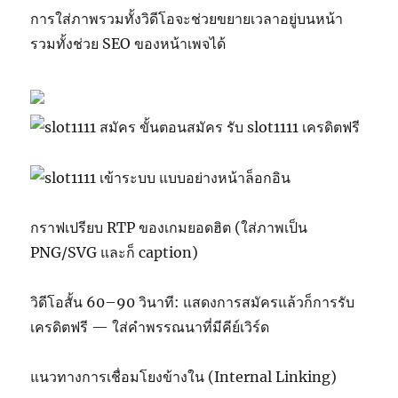
การใส่ภาพรวมทั้งวิดีโอจะช่วยขยายเวลาอยู่บนหน้า
รวมทั้งช่วย SEO ของหน้าเพจได้
กราฟเปรียบ RTP ของเกมยอดฮิต (ใส่ภาพเป็น
PNG/SVG และก็ caption)
วิดีโอสั้น 60–90 วินาที: แสดงการสมัครแล้วก็การรับ
เครดิตฟรี — ใส่คำพรรณนาที่มีคีย์เวิร์ด
แนวทางการเชื่อมโยงข้างใน (Internal Linking)