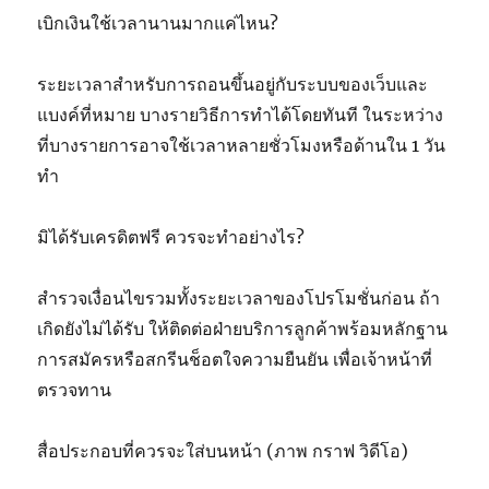
เบิกเงินใช้เวลานานมากแค่ไหน?
ระยะเวลาสำหรับการถอนขึ้นอยู่กับระบบของเว็บและ
แบงค์ที่หมาย บางรายวิธีการทำได้โดยทันที ในระหว่าง
ที่บางรายการอาจใช้เวลาหลายชั่วโมงหรือด้านใน 1 วัน
ทำ
มิได้รับเครดิตฟรี ควรจะทำอย่างไร?
สำรวจเงื่อนไขรวมทั้งระยะเวลาของโปรโมชั่นก่อน ถ้า
เกิดยังไม่ได้รับ ให้ติดต่อฝ่ายบริการลูกค้าพร้อมหลักฐาน
การสมัครหรือสกรีนช็อตใจความยืนยัน เพื่อเจ้าหน้าที่
ตรวจทาน
สื่อประกอบที่ควรจะใส่บนหน้า (ภาพ กราฟ วิดีโอ)