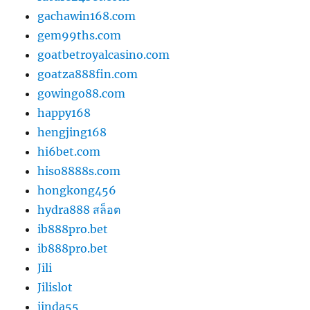
gachawin168.com
gem99ths.com
goatbetroyalcasino.com
goatza888fin.com
gowingo88.com
happy168
hengjing168
hi6bet.com
hiso8888s.com
hongkong456
hydra888 สล็อต
ib888pro.bet
ib888pro.bet
Jili
Jilislot
jinda55