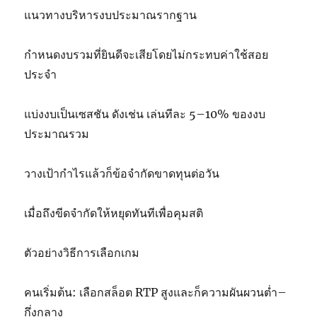
แนวทางบริหารงบประมาณรากฐาน
กำหนดงบรวมที่ยินดีจะเสียโดยไม่กระทบค่าใช้สอย
ประจำ
แบ่งงบเป็นเซสชัน ดังเช่น เล่นทีละ 5–10% ของงบ
ประมาณรวม
วางเป้ากำไรแล้วก็ข้อจำกัดขาดทุนต่อวัน
เมื่อถึงขีดจำกัดให้หยุดทันทีเพื่อคุมสติ
ตัวอย่างวิธีการเลือกเกม
คนเริ่มต้น: เลือกสล็อต RTP สูงและก็ความผันผวนต่ำ–
กึ่งกลาง