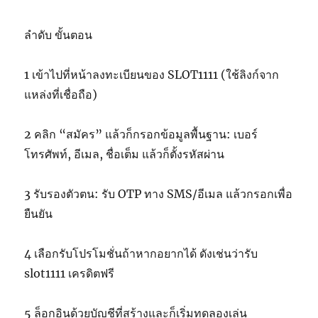
ลำดับ ขั้นตอน
1 เข้าไปที่หน้าลงทะเบียนของ SLOT1111 (ใช้ลิงก์จาก
แหล่งที่เชื่อถือ)
2 คลิก “สมัคร” แล้วก็กรอกข้อมูลพื้นฐาน: เบอร์
โทรศัพท์, อีเมล, ชื่อเต็ม แล้วก็ตั้งรหัสผ่าน
3 รับรองตัวตน: รับ OTP ทาง SMS/อีเมล แล้วกรอกเพื่อ
ยืนยัน
4 เลือกรับโปรโมชั่นถ้าหากอยากได้ ดังเช่นว่ารับ
slot1111 เครดิตฟรี
5 ล็อกอินด้วยบัญชีที่สร้างและก็เริ่มทดลองเล่น