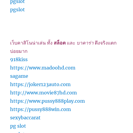
pgslot
pgslot
เว็บคาสิโนน่าเล่น ทั้ง
สล็อต
และ
บาคาร่า
ตึงจริงแตก
บ่อยมาก
918kiss
https://www.madoohd.com
sagame
https://joker123auto.com
http://www.movie87hd.com
https://www.pussy888play.com
https://pussy888win.com
sexybaccarat
pg slot