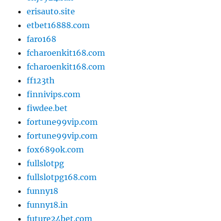
erisauto.site
etbet16888.com
faro168
fcharoenkit168.com
fcharoenkit168.com
ff123th
finnivips.com
fiwdee.bet
fortune99vip.com
fortune99vip.com
fox689ok.com
fullslotpg
fullslotpg168.com
funny18
funny18.in
future24bet.com