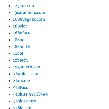
123xos.com
13satanbets.com
1688vegasx.com
168slot
168สล็อต
188bet
188betth
1xbet
1xbetth
1xgameth.com
789pluss.com
8lots.me
918Kiss
918kiss ดาวน์โหลด
918kissauto
918kissme