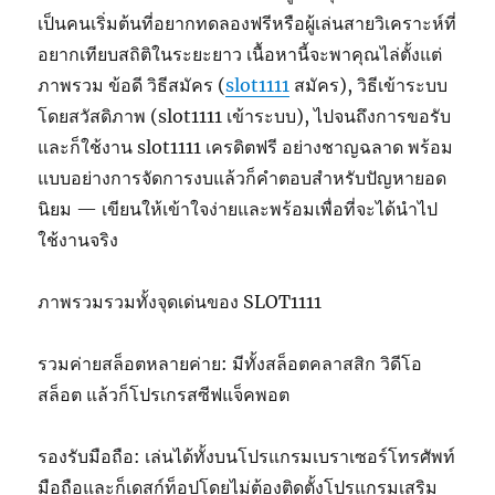
เป็นคนเริ่มต้นที่อยากทดลองฟรีหรือผู้เล่นสายวิเคราะห์ที่
อยากเทียบสถิติในระยะยาว เนื้อหานี้จะพาคุณไล่ตั้งแต่
ภาพรวม ข้อดี วิธีสมัคร (
slot1111
สมัคร), วิธีเข้าระบบ
โดยสวัสดิภาพ (slot1111 เข้าระบบ), ไปจนถึงการขอรับ
และก็ใช้งาน slot1111 เครดิตฟรี อย่างชาญฉลาด พร้อม
แบบอย่างการจัดการงบแล้วก็คำตอบสำหรับปัญหายอด
นิยม — เขียนให้เข้าใจง่ายและพร้อมเพื่อที่จะได้นำไป
ใช้งานจริง
ภาพรวมรวมทั้งจุดเด่นของ SLOT1111
รวมค่ายสล็อตหลายค่าย: มีทั้งสล็อตคลาสสิก วิดีโอ
สล็อต แล้วก็โปรเกรสซีฟแจ็คพอต
รองรับมือถือ: เล่นได้ทั้งบนโปรแกรมเบราเซอร์โทรศัพท์
มือถือและก็เดสก์ท็อปโดยไม่ต้องติดตั้งโปรแกรมเสริม