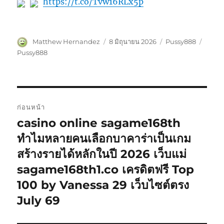
https://t.co/Tvw16RLx5p
ผู้
เขียน
หมวด
ป้าย
Matthew Hernandez
8 มิถุนายน 2026
Pussy888
เขียน
เมื่อ
หมู่
กำกับ
Pussy888
แนะแนว
ก่อนหน้า
เรื่อง
casino online sagame168th
เรื่อง
ก่อน
ทำไมหลายคนเลือกบาคาร่าเป็นเกม
หน้า:
สร้างรายได้หลักในปี 2026 เว็บแม่
sagame168th1.co เครดิตฟรี Top
100 by Vanessa 29 เว็บไซต์ตรง
July 69