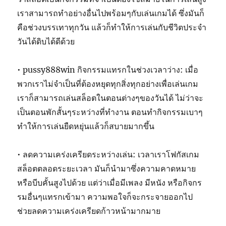
เราสามารถทำอย่างอื่นไปพร้อมๆกับเล่นเกมได้ ซึ่งมันก็
คือช่วงบรรเทาทุกวัน แล้วก็ทำให้การเล่นกับชีวิตประจำ
วันได้ดิบได้ดีด้วย
• pussy888win กิจกรรมแทรกในช่วงเวลาว่าง: เมื่อ
พวกเราไม่จำเป็นที่ต้องหยุดทุกสิ่งทุกอย่างเพื่อเล่นเกม
เราก็สามารถเล่นสล็อตในตอนต่างๆของวันได้ ไม่ว่าจะ
เป็นตอนพักสั้นๆระหว่างที่ทำงาน ตอนทำกิจกรรมเบาๆ
ทำให้การเล่นยืดหยุ่นแล้วก็สบายมากขึ้น
• ลดความเคร่งเครียดระหว่างเล่น: เวลาเราโฟกัสเกม
สล็อตตลอดระยะเวลา มันก็นำมาซึ่งความคาดหมาย
หรือบีบคั้นสูงไปด้วย แต่ว่าเมื่อมีเพลง มีหนัง หรือกิจกร
รมอื่นๆแทรกเข้ามา ความพอใจก็จะกระจายออกไป
ช่วยลดความเคร่งเครียดก้าวหน้ามากมาย