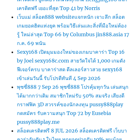
เครดิตฟรี เยอะที่สุด Top 41 by Norris
เว็บแม่ สล็อต888 websiteแจกหนัก เจาะลึก สล็อต
เกมยอดฮิตแห่งยุค พร้อมวิธีเล่นและสิ่งที่มือใหม่ต้อง
รู้ ใหม่ล่าสุด Top 66 by Columbus jin888.asia 17
ก.ค. 69 พนัน
Sexy168 เปิดมุมมองใหม่ของเกมบาคาร่า Top 16
by Joel sexy168c.com สายวัดใจได้ 1,000 เกมดัง
ฟีเจอร์ครบ บาคาร่าสด ดีลเลอร์สาวสวย sexy168
เข้าเล่นวันนี้ รับโปรดีทันที 4 Sep 2026
พุซซี่888 7 Sep 26 พุซซี่888 โปรคุ้มทุกวัน เล่นสนุก
ได้มากกว่าเดิม สมาชิกใหม่รับ 50% สมจริง เสียงดี
กราฟฟิค 3D สวรรค์ของนักลงทุน pussy888play
กดสมัคร รับความสนุก Top 72 by Eusebia
pussy888play.me
สล็อตเครดิตฟรี 8 JUL 2026 สล็อตเครดิตฟรี เว็บบา
คาร่าอันดับ 1 ในไทย ทุกยอดฝากรับ 10% ทุนน้อย