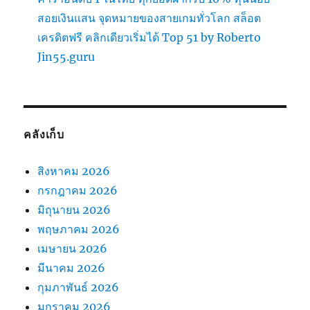
สอยเงินแสน จุดหมายของสายเกมทั่วโลก สล็อต
เครดิตฟรี คลิกเดียวเริ่มได้ Top 51 by Roberto
Jin55.guru
คลังเก็บ
สิงหาคม 2026
กรกฎาคม 2026
มิถุนายน 2026
พฤษภาคม 2026
เมษายน 2026
มีนาคม 2026
กุมภาพันธ์ 2026
มกราคม 2026