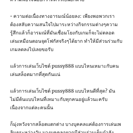
• ความต่อเนื่องทางอารมณ์น้อยลง: เพียงพอพวกเรา
ต้องสลับความสนใจไปมาระหว่างกิจกรรมต่างๆความ
รู้สึกแล้วก็อารมณ์ที่มันเชื่อมโยงกับเกมก็จะไม่ตลอด
เล่นเหมือนตอนจุดโฟกัสจริงๆได้ยาก ทำให้มีส่วนร่วมกับ
เกมลดลงไปเลยขอรับ
แล้วการเล่นเว็บไซต์ pussy888 แบบไหนเหมาะกับคน
เล่นสล็อตมากที่สุดกันแน่
แล้วการเล่นเว็บไซต์ pussy888 แบบไหนดีที่สุด? มัน
ไม่มีต้นแบบไหนที่เหมาะกับทุกคนอยู่แล้วนะครับ
เนื่องจากแต่ละคนนั้น
ก็มุ่งหวังจากสล็อตแตกต่าง บางบุคคลแค่ต้องการเล่นเพ
ลินๆระหว่างวัน บางบุคคลอยากมีส่วนร่วมเต็มกำลัง