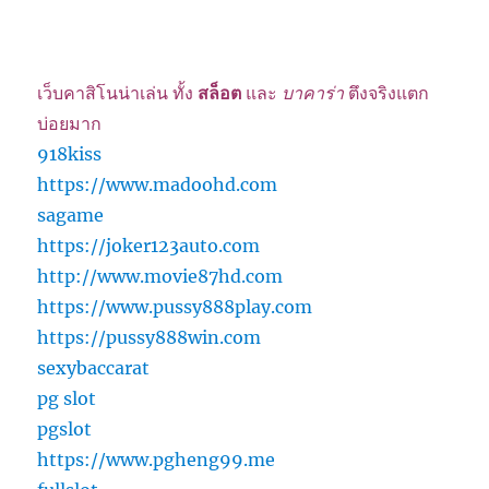
เว็บคาสิโนน่าเล่น ทั้ง
สล็อต
และ
บาคาร่า
ตึงจริงแตก
บ่อยมาก
918kiss
https://www.madoohd.com
sagame
https://joker123auto.com
http://www.movie87hd.com
https://www.pussy888play.com
https://pussy888win.com
sexybaccarat
pg slot
pgslot
https://www.pgheng99.me