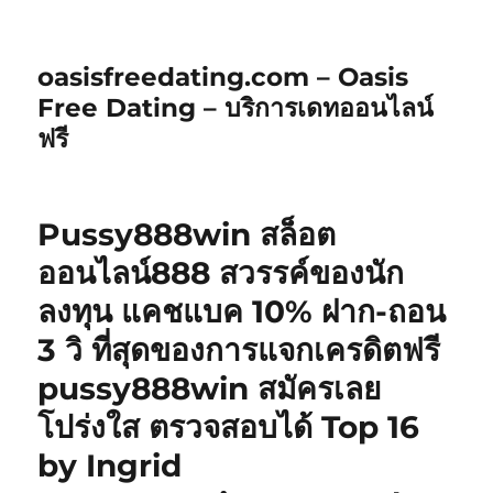
oasisfreedating.com – Oasis
Free Dating – บริการเดทออนไลน์
ฟรี
Pussy888win สล็อต
ออนไลน์888 สวรรค์ของนัก
ลงทุน แคชแบค 10% ฝาก-ถอน
3 วิ ที่สุดของการแจกเครดิตฟรี
pussy888win สมัครเลย
โปร่งใส ตรวจสอบได้ Top 16
by Ingrid