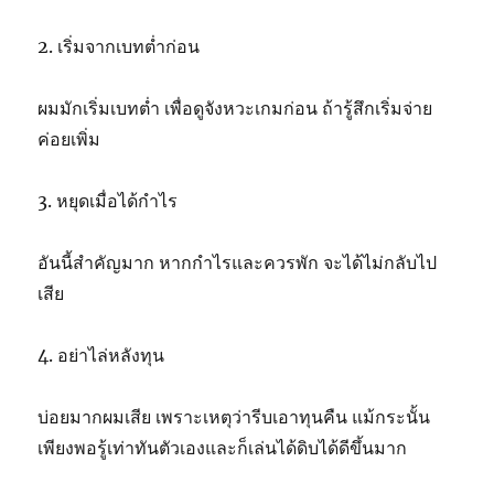
2. เริ่มจากเบทต่ำก่อน
ผมมักเริ่มเบทต่ำ เพื่อดูจังหวะเกมก่อน ถ้ารู้สึกเริ่มจ่าย
ค่อยเพิ่ม
3. หยุดเมื่อได้กำไร
อันนี้สำคัญมาก หากกำไรและควรพัก จะได้ไม่กลับไป
เสีย
4. อย่าไล่หลังทุน
บ่อยมากผมเสีย เพราะเหตุว่ารีบเอาทุนคืน แม้กระนั้น
เพียงพอรู้เท่าทันตัวเองและก็เล่นได้ดิบได้ดีขึ้นมาก