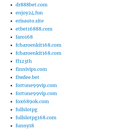
dr888bet.com
enjoy24.fun
erisauto.site
etbet16888.com
faro168
fcharoenkit168.com
fcharoenkit168.com
ff123th
finnivips.com
fiwdee.bet
fortune99vip.com
fortune99vip.com
fox689ok.com
fullslotpg
fullslotpg168.com
funny18