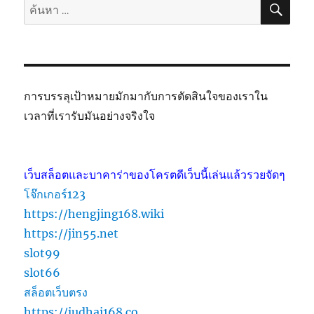
ค้นหา:
การบรรลุเป้าหมายมักมากับการตัดสินใจของเราใน
เวลาที่เรารับมันอย่างจริงใจ
เว็บสล็อตและบาคาร่าของโครตดีเว็บนี้เล่นแล้วรวยจัดๆ
โจ๊กเกอร์123
https://hengjing168.wiki
https://jin55.net
slot99
slot66
สล็อตเว็บตรง
https://judhai168.co