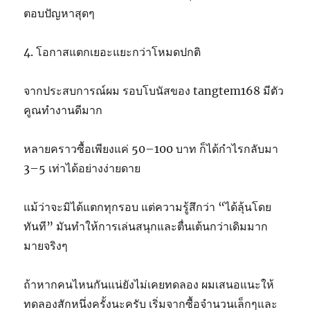
ตอบปัญหาสุดๆ
4. โอกาสแตกเยอะแยะกว่าโหมดปกติ
จากประสบการณ์ผม รอบโบนัสของ tangtem168 มีตัว
คูณทำงานดีมาก
หลายคราวซื้อเพียงแค่ 50–100 บาท ก็ได้กำไรกลับมา
3–5 เท่าได้อย่างง่ายดาย
แม้ว่าจะมิได้แตกทุกรอบ แต่ความรู้สึกว่า “ได้ลุ้นโดย
ทันที” มันทำให้การเล่นสนุกและตื่นเต้นกว่าเดิมมาก
มายจริงๆ
ถ้าหากคนไหนกันแน่ยังไม่เคยทดลอง ผมเสนอแนะให้
ทดลองสักหนึ่งครั้งนะครับ เริ่มจากซื้อจำนวนเล็กๆและ