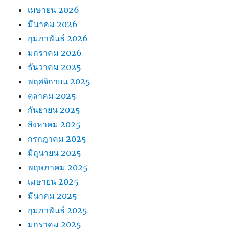
เมษายน 2026
มีนาคม 2026
กุมภาพันธ์ 2026
มกราคม 2026
ธันวาคม 2025
พฤศจิกายน 2025
ตุลาคม 2025
กันยายน 2025
สิงหาคม 2025
กรกฎาคม 2025
มิถุนายน 2025
พฤษภาคม 2025
เมษายน 2025
มีนาคม 2025
กุมภาพันธ์ 2025
มกราคม 2025