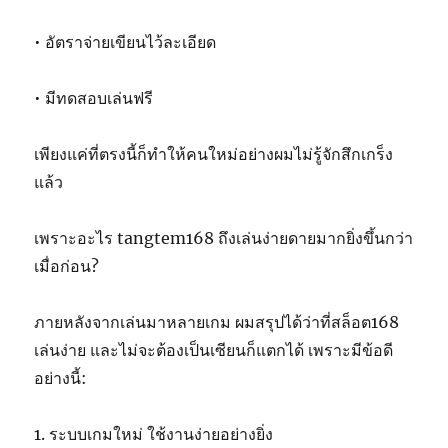
• อัตราจ่ายเขียนไว้ละเอียด
• มีทดสอบเล่นฟรี
เพียงแค่ที่ตรงนี้ก็ทำให้คนใหม่อย่างผมไม่รู้จักสึกเกร็ง
แล้ว
เพราะอะไร tangtem168 ถึงเล่นง่ายดายมากยิ่งขึ้นกว่า
เมื่อก่อน?
ภายหลังจากเล่นมาหลายเกม ผมสรุปได้ว่าที่สล็อต168
เล่นง่าย และไม่จะต้องเป็นเซียนก็แตกได้ เพราะมีข้อดี
อย่างนี้:
1. ระบบเกมใหม่ ใช้งานง่ายอย่างยิ่ง