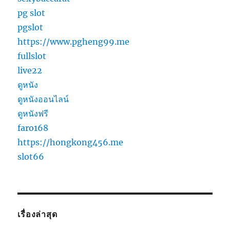
pg slot
pgslot
https://www.pgheng99.me
fullslot
live22
ดูหนัง
ดูหนังออนไลน์
ดูหนังฟรี
faro168
https://hongkong456.me
slot66
เรื่องล่าสุด