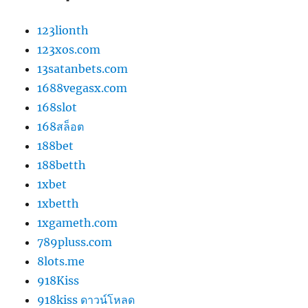
123lionth
123xos.com
13satanbets.com
1688vegasx.com
168slot
168สล็อต
188bet
188betth
1xbet
1xbetth
1xgameth.com
789pluss.com
8lots.me
918Kiss
918kiss ดาวน์โหลด