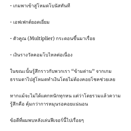
• เกมพาเข้าสู่โหมดโบนัสทันที
• เอฟเฟกต์ยอดเยี่ยม
• ตัวคูณ (Multiplier) กระดอนขึ้นมาเรื่อย
• เงินรางวัลคอมโบไหลต่อเนื่อง
ในขณะนั้นรู้สึกราวกับพวกเรา “ข้ามด่าน” จากเกม
ธรรมดาไปสู่โหมดทำเงินโดยไม่ต้องคอยโชคช่วยเลย
หากแม้จะไม่ได้แตกหนักทุกหน แต่ว่าโดยรวมแล้วความ
รู้สึกคือ คุ้มกว่าการหมุนรอคอยแน่นอน
ข้อดีที่ผมพบหลังเล่นฟีเจอร์นี้ไปเรื่อยๆ