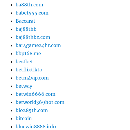
ba88th.com
babet555.com
Baccarat
baj88thb
baj88thbz.com
bar4game24hr.com
bbp168.me
bestbet
betflixtikto
betm4vip.com
betway
betwin6666.com
betworld369hot.com
bio285th.com
bitcoin
bluewin8888.info