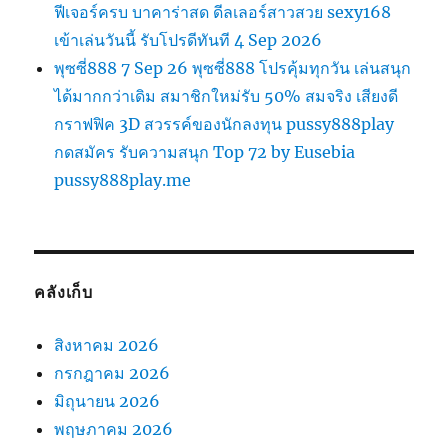
ฟีเจอร์ครบ บาคาร่าสด ดีลเลอร์สาวสวย sexy168
เข้าเล่นวันนี้ รับโปรดีทันที 4 Sep 2026
พุซซี่888 7 Sep 26 พุซซี่888 โปรคุ้มทุกวัน เล่นสนุก
ได้มากกว่าเดิม สมาชิกใหม่รับ 50% สมจริง เสียงดี
กราฟฟิค 3D สวรรค์ของนักลงทุน pussy888play
กดสมัคร รับความสนุก Top 72 by Eusebia
pussy888play.me
คลังเก็บ
สิงหาคม 2026
กรกฎาคม 2026
มิถุนายน 2026
พฤษภาคม 2026