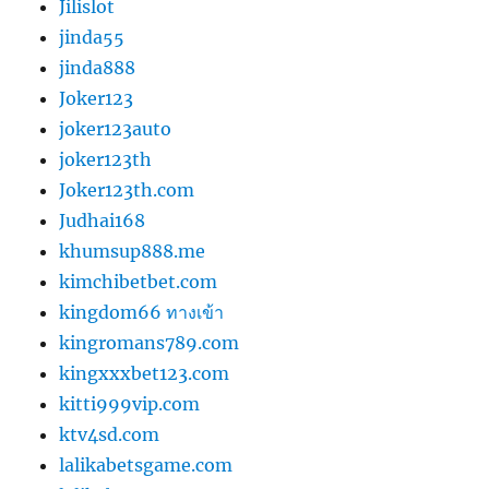
Jilislot
jinda55
jinda888
Joker123
joker123auto
joker123th
Joker123th.com
Judhai168
khumsup888.me
kimchibetbet.com
kingdom66 ทางเข้า
kingromans789.com
kingxxxbet123.com
kitti999vip.com
ktv4sd.com
lalikabetsgame.com