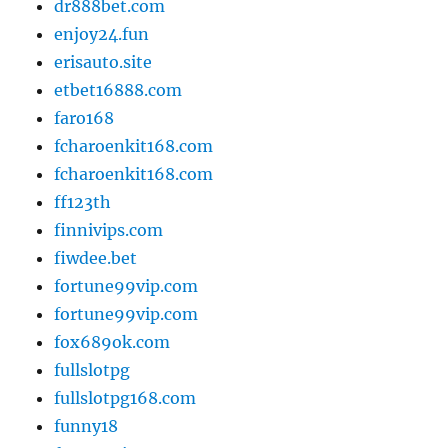
dr888bet.com
enjoy24.fun
erisauto.site
etbet16888.com
faro168
fcharoenkit168.com
fcharoenkit168.com
ff123th
finnivips.com
fiwdee.bet
fortune99vip.com
fortune99vip.com
fox689ok.com
fullslotpg
fullslotpg168.com
funny18