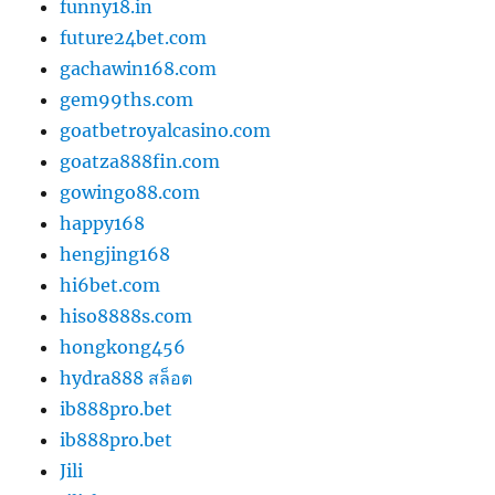
funny18.in
future24bet.com
gachawin168.com
gem99ths.com
goatbetroyalcasino.com
goatza888fin.com
gowingo88.com
happy168
hengjing168
hi6bet.com
hiso8888s.com
hongkong456
hydra888 สล็อต
ib888pro.bet
ib888pro.bet
Jili