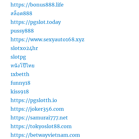
https://bonus888.life
สล็อต888
https://pgslot.today
pussy888
https://www.sexyauto168.xyz
slotxo24hr
slotpg
หนังโป๊ไทย
1xbetth
funny18
kiss918
https://pgslotth.io
https://joker356.com
https://samurai777.net
https://tokyoslot88.com
https://betwayvietnam.com