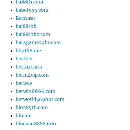
ba88th.com
babet555.com
Baccarat
baj88thb
baj88thbz.com
bar4game24hr.com
bbp168.me
bestbet
betflixtikto
betm4vip.com
betway
betwin6666.com
betworld369hot.com
bio285th.com
bitcoin
bluewin8888.info