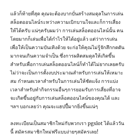
แล้วก็ท้ายที่สุด คุณจะต้องบากบั่นสร้างสมดุลในการเล่น
สล็อตออนไลน์ระหว่างความเบิกบานใจและก็การเสี่ยง
ให้ได้ครับ แน่ๆครับผมว่า การเล่นสล็อตออนไลน์นั้น คน
โดยมากก็เล่นเพื่อได้กำไรให้ได้อยู่แล้ว แต่ว่าการเล่น
เพื่อให้เป็นความบันเทิงด้วย จะก่อให้คุณไม่รู้จักสึกกดดัน
มากจนเกินความจำเป็น ซึ่งการผลิตสมดุลให้เกิดขึ้น
สำหรับเพื่อการเล่นสล็อตออนไลน์ก็ทำได้ไม่ยากเลยครับ
ไม่ว่าจะเป็นการตั้งงบประมาณสำหรับการเล่นให้เหมาะ
สม กำหนดเวลาสำหรับในการเล่นให้ชัดแจ้ง การแบ่ง
เวลาสำหรับทำกิจกรรมอื่นๆการยอมรับการเสี่ยงที่อาจ
จะเกิดขึ้นอยู่กับการเล่นสล็อตออนไลน์ของคุณได้ และ
ฯลฯ บอกเลยว่า คุณจะแฮปปี้มากยิ่งขึ้นแน่ๆ
ลงทะเบียนเป็นสมาชิกใหม่กับพวกเรา pgslot ได้แล้ววัน
นี้ สมัครสมาชิกใหม่ฟรีแบบง่ายๆสมัครเลย!