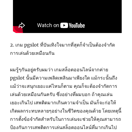
2. เกม pgslot ที่บันเทิงใจมากที่สุดก็จำเป็นต้องจำกัด
การเล่นด้วยเหมือนกัน
ผมรู้ๆกันอยู่ครับผมว่า เกมสล็อตออนไลน์จากค่าย
pgslot นั้นมีความเพลิดเพลินมาเพียงใด แม้กระนั้นถึง
แม้ว่าจะสนุกเยอะแค่ไหนก็ตาม คุณก็จะต้องจำกัดการ
เล่นด้วยเหมือนกันครับ ซึ่งอย่างที่ผมบอก ถ้าคุณเล่น
เยอะเกินไป เสพติดมากเกินความจำเป็น มันก็จะก่อให้
เกิดผลกระทบหลายๆอย่างในชีวิตของคุณด้วย โดยเหตุนี้
การตั้งข้อจำกัดสำหรับในการเล่นจะช่วยให้คุณสามารถ
ป้องกันการเสพติดการเล่นสล็อตออนไลน์ที่มากเกินไป