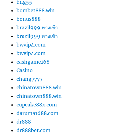
bng55
bombet888.win
bonus888
brazil999 ทางเข้า
brazil999 ทางเข้า
bwvip4.com
bwvip4.com
cashgame168
Casino
chang7777
chinatown888.win
chinatown888.win
cupcake88x.com
daruma1688.com
dr888
dr888bet.com