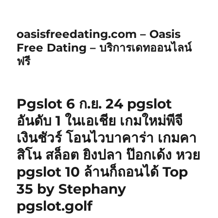
oasisfreedating.com – Oasis
Free Dating – บริการเดทออนไลน์
ฟรี
Pgslot 6 ก.ย. 24 pgslot
อันดับ 1 ในเอเชีย เกมใหม่พีจี
เงินชัวร์ โอนไวบาคาร่า เกมคา
สิโน สล็อต ยิงปลา ป๊อกเด้ง หวย
pgslot 10 ล้านก็ถอนได้ Top
35 by Stephany
pgslot.golf