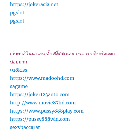
https://jokerasia.net
pgslot
pgslot
เว็บคาสิโนน่าเล่น ทั้ง
สล็อต
และ
บาคาร่า
ตึงจริงแตก
บ่อยมาก
918kiss
https://www.madoohd.com
sagame
https://joker123auto.com
http://www.movie87hd.com
https://www.pussy888play.com
https://pussy888win.com
sexybaccarat