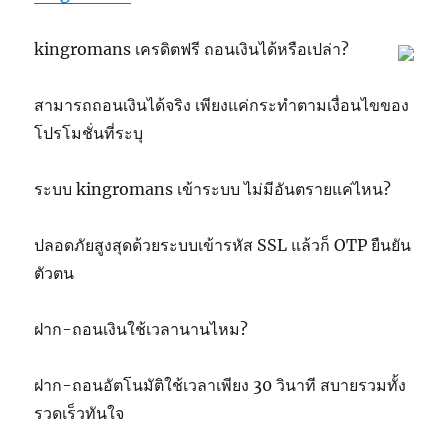
kingromans เครดิตฟรี ถอนเงินได้หรือเปล่า?
สามารถถอนเงินได้จริง เพียงแค่กระทำตามเงื่อนไขของ
โปรโมชั่นที่ระบุ
ระบบ kingromans เข้าระบบ ไม่มีอันตรายแค่ไหน?
ปลอดภัยสูงสุดด้วยระบบเข้ารหัส SSL แล้วก็ OTP ยืนยัน
ตัวตน
ฝาก-ถอนเงินใช้เวลานานไหม?
ฝาก-ถอนอัตโนมัติใช้เวลาเพียง 30 วินาที สบายรวมทั้ง
รวดเร็วทันใจ