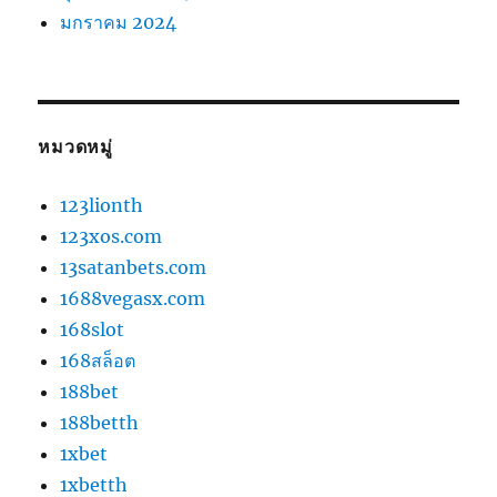
มกราคม 2024
หมวดหมู่
123lionth
123xos.com
13satanbets.com
1688vegasx.com
168slot
168สล็อต
188bet
188betth
1xbet
1xbetth