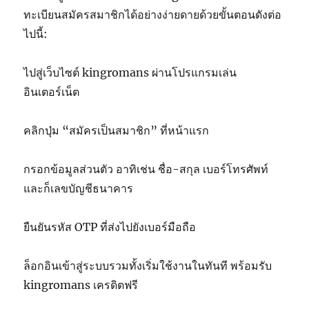
ทะเบียนสมัครสมาชิกได้อย่างง่ายดายด้วยขั้นตอนดังต่อ
ไปนี้:
ไปสู่เว็บไซต์ kingromans ผ่านโปรแกรมเล่น
อินเตอร์เน็ต
คลิกปุ่ม “สมัครเป็นสมาชิก” ที่หน้าแรก
กรอกข้อมูลส่วนตัว อาทิเช่น ชื่อ-สกุล เบอร์โทรศัพท์
และก็เลขบัญชีธนาคาร
ยืนยันรหัส OTP ที่ส่งไปยังเบอร์มือถือ
ล็อกอินเข้าสู่ระบบรวมทั้งเริ่มใช้งานในทันที พร้อมรับ
kingromans เครดิตฟรี