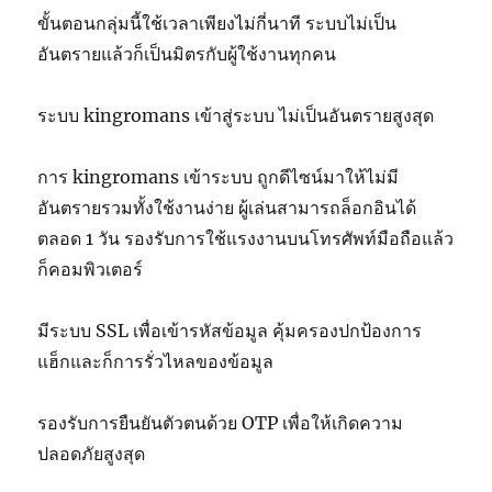
ขั้นตอนกลุ่มนี้ใช้เวลาเพียงไม่กี่นาที ระบบไม่เป็น
อันตรายแล้วก็เป็นมิตรกับผู้ใช้งานทุกคน
ระบบ kingromans เข้าสู่ระบบ ไม่เป็นอันตรายสูงสุด
การ kingromans เข้าระบบ ถูกดีไซน์มาให้ไม่มี
อันตรายรวมทั้งใช้งานง่าย ผู้เล่นสามารถล็อกอินได้
ตลอด 1 วัน รองรับการใช้แรงงานบนโทรศัพท์มือถือแล้ว
ก็คอมพิวเตอร์
มีระบบ SSL เพื่อเข้ารหัสข้อมูล คุ้มครองปกป้องการ
แฮ็กและก็การรั่วไหลของข้อมูล
รองรับการยืนยันตัวตนด้วย OTP เพื่อให้เกิดความ
ปลอดภัยสูงสุด