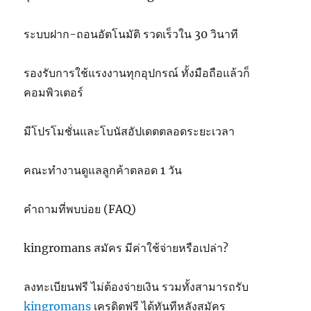
ระบบฝาก-ถอนอัตโนมัติ รวดเร็วใน 30 วินาที
รองรับการใช้แรงงานทุกอุปกรณ์ ทั้งมือถือแล้วก็
คอมพิวเตอร์
มีโปรโมชั่นและโบนัสอัปเดตตลอดระยะเวลา
คณะทำงานดูแลลูกค้าตลอด 1 วัน
คำถามที่พบบ่อย (FAQ)
kingromans สมัคร มีค่าใช้จ่ายหรือเปล่า?
ลงทะเบียนฟรี ไม่ต้องจ่ายเงิน รวมทั้งสามารถรับ
kingromans
เครดิตฟรี ได้ทันทีหลังสมัคร