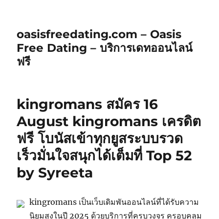
oasisfreedating.com – Oasis
Free Dating – บริการเดทออนไลน์
ฟรี
kingromans สมัคร 16
August kingromans เครดิต
ฟรี โบนัสเข้าทุกยูสระบบรวด
เร็วมั่นใจสนุกได้เต็มที่ Top 52
by Syreeta
kingromans เป็นเว็บเดิมพันออนไลน์ที่ได้รับความ
นิยมสูงในปี 2025 ด้วยบริการที่ครบวงจร ครอบคลุม