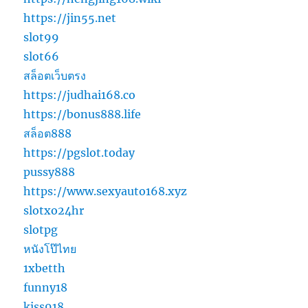
https://jin55.net
slot99
slot66
สล็อตเว็บตรง
https://judhai168.co
https://bonus888.life
สล็อต888
https://pgslot.today
pussy888
https://www.sexyauto168.xyz
slotxo24hr
slotpg
หนังโป๊ไทย
1xbetth
funny18
kiss918