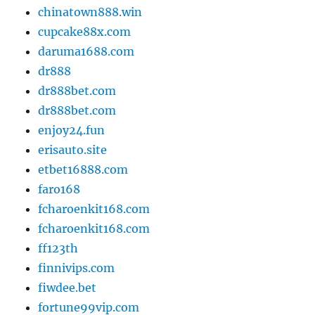
chinatown888.win
cupcake88x.com
daruma1688.com
dr888
dr888bet.com
dr888bet.com
enjoy24.fun
erisauto.site
etbet16888.com
faro168
fcharoenkit168.com
fcharoenkit168.com
ff123th
finnivips.com
fiwdee.bet
fortune99vip.com