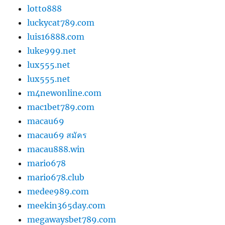
lotto888
luckycat789.com
luis16888.com
luke999.net
lux555.net
lux555.net
m4newonline.com
mac1bet789.com
macau69
macau69 สมัคร
macau888.win
mario678
mario678.club
medee989.com
meekin365day.com
megawaysbet789.com