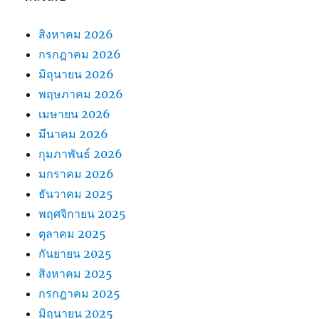
สิงหาคม 2026
กรกฎาคม 2026
มิถุนายน 2026
พฤษภาคม 2026
เมษายน 2026
มีนาคม 2026
กุมภาพันธ์ 2026
มกราคม 2026
ธันวาคม 2025
พฤศจิกายน 2025
ตุลาคม 2025
กันยายน 2025
สิงหาคม 2025
กรกฎาคม 2025
มิถุนายน 2025