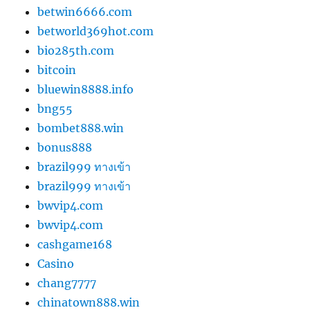
betwin6666.com
betworld369hot.com
bio285th.com
bitcoin
bluewin8888.info
bng55
bombet888.win
bonus888
brazil999 ทางเข้า
brazil999 ทางเข้า
bwvip4.com
bwvip4.com
cashgame168
Casino
chang7777
chinatown888.win