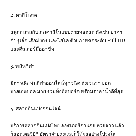
2. คาสิโนสด
สนุกสนานกับเกมคาสิโนแบบถ่ายทอดสด ดังเช่น บาคา
ร่า รูเล็ต เสือมังกร และไฮโล ด้วยภาพชัดระดับ Full HD
และดีลเลอร์มืออาชีพ
3. พนันกีฬา
มีการเดิมพันกีฬาออนไลน์ทุกชนิด ดังเช่นว่า บอล
บาสเกตบอล มวย รวมทั้งอีสปอร์ต พร้อมราคาน้ำดีที่สุด
4. สลากกินแบ่งออนไลน์
บริการสลากกินแบ่งไทย ลอตเตอรี่ฮานอย หวยลาว แล้ว
ก็ลอตเตอรี่ยี่กี อัตราจ่ายสูงและก็ให้ผลอย่างโปร่งใส