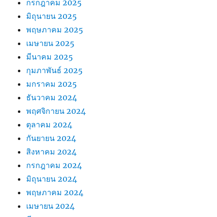
กรกฎาคม 2025
มิถุนายน 2025
พฤษภาคม 2025
เมษายน 2025
มีนาคม 2025
กุมภาพันธ์ 2025
มกราคม 2025
ธันวาคม 2024
พฤศจิกายน 2024
ตุลาคม 2024
กันยายน 2024
สิงหาคม 2024
กรกฎาคม 2024
มิถุนายน 2024
พฤษภาคม 2024
เมษายน 2024