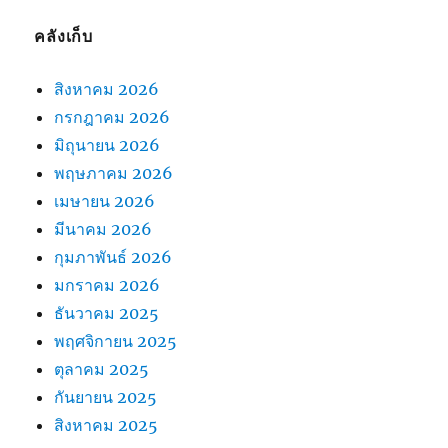
คลังเก็บ
สิงหาคม 2026
กรกฎาคม 2026
มิถุนายน 2026
พฤษภาคม 2026
เมษายน 2026
มีนาคม 2026
กุมภาพันธ์ 2026
มกราคม 2026
ธันวาคม 2025
พฤศจิกายน 2025
ตุลาคม 2025
กันยายน 2025
สิงหาคม 2025