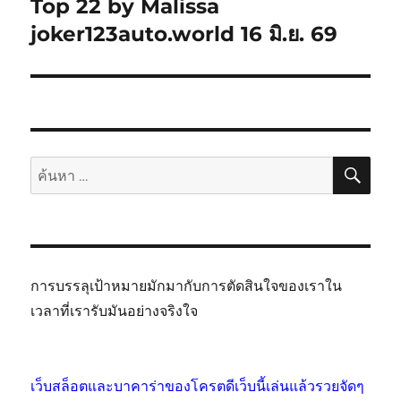
Top 22 by Malissa
joker123auto.world 16 มิ.ย. 69
ค้นห
ค้นหา:
การบรรลุเป้าหมายมักมากับการตัดสินใจของเราใน
เวลาที่เรารับมันอย่างจริงใจ
เว็บสล็อตและบาคาร่าของโครตดีเว็บนี้เล่นแล้วรวยจัดๆ