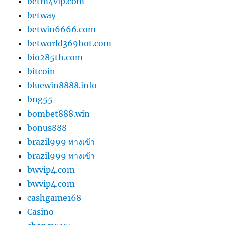
betm4vip.com
betway
betwin6666.com
betworld369hot.com
bio285th.com
bitcoin
bluewin8888.info
bng55
bombet888.win
bonus888
brazil999 ทางเข้า
brazil999 ทางเข้า
bwvip4.com
bwvip4.com
cashgame168
Casino