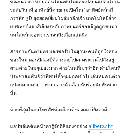
ขณะนี้วงการเกมออนไลน์เติบโตและเปลี่ยนแปลงไปใน
ระดับวินาที อาทิตย์นี้ค่ายเกมเปิดใหม่ อาทิตย์หน้ามี
กราฟิก 3D สุดยอดเยี่ยมโผล่มาอีกเจ้า เทคโนโลยีล้ำๆ
เอฟเฟกต์แสงสีเสียงระดับภาพยนตร์ฮอลลีวูดถูกขนมา
ถมใส่หน้าจอพวกเราจนถึงเลือกเล่นผิด
สารภาพกันตามตรงเลยขอรับ ในฐานะคนที่ถูกใจลอง
ของใหม่ ตอนปีสองปีที่ล่วงเลยไปผมตระเวนไปสิงอยู่
ตามค่ายใหม่ๆเยอะมาก ค่ายไหนที่เขาว่าฮิต ค่ายไหนที่
ประชาสัมพันธ์ว่าฟีพบร์ล้ำๆผมกดเข้าไปเล่นหมด แต่ว่า
แปลกมากมาย… ท่ามกลางตัวเลือกนับร้อยนับพันพวก
นั้น
ท้ายที่สุดในจอโทรศัพท์เคลื่อนที่ของผม ก็ยังคงมี
แอปพลิเคชันหน้าตารู้จักดีสีแดงๆอย่าง
allbet24hr