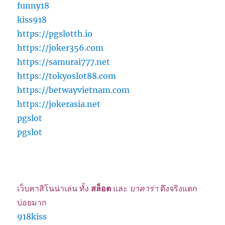
funny18
kiss918
https://pgslotth.io
https://joker356.com
https://samurai777.net
https://tokyoslot88.com
https://betwayvietnam.com
https://jokerasia.net
pgslot
pgslot
เว็บคาสิโนน่าเล่น ทั้ง
สล็อต
และ
บาคาร่า
ตึงจริงแตก
บ่อยมาก
918kiss