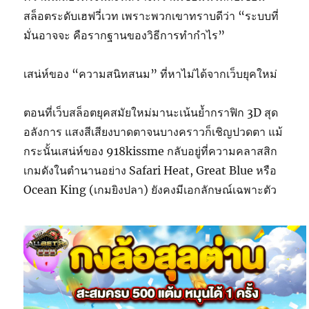
สล็อตระดับเฮฟวี่เวท เพราะพวกเขาทราบดีว่า “ระบบที่
มั่นอาจจะ คือรากฐานของวิธีการทำกำไร”
เสน่ห์ของ “ความสนิทสนม” ที่หาไม่ได้จากเว็บยุคใหม่
ตอนที่เว็บสล็อตยุคสมัยใหม่มานะเน้นย้ำกราฟิก 3D สุด
อลังการ แสงสีเสียงบาดตาจนบางคราวก็เชิญปวดตา แม้
กระนั้นเสน่ห์ของ 918kissme กลับอยู่ที่ความคลาสสิก
เกมดังในตำนานอย่าง Safari Heat, Great Blue หรือ
Ocean King (เกมยิงปลา) ยังคงมีเอกลักษณ์เฉพาะตัว