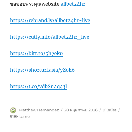
ขอขอบพระคุณwebsite
allbet24hr
https://rebrand.ly/allbet24hr-live
https://cutly.info/allbet24hr_live
https://bitt.to/5h7ek0
https://shorturl.asia/yZ0E6
https://t.co/vdbSn4q43l
ผู้
เขียน
หมวด
ป้าย
Matthew Hernandez
20 พฤษภาคม 2026
918Kiss
เขียน
เมื่อ
หมู่
กำกับ
918kissme