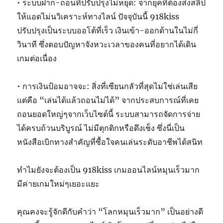
• ระบบฝาก-ถอนที่ปรับปรุงไม่หยุด: จากยุคที่ต้องส่งสลิป
ให้แอดไม่นวิเคราะห์ทางไลน์ ปัจจุบันนี้ 918kiss
ปรับปรุงเป็นระบบออโต้ที่เร็ว เงินเข้า-ออกด้านในไม่กี่
วินาที ซึ่งตอบปัญหาจังหวะเวลาของคนที่อยากได้เดิน
เกมต่อเนื่อง
• การเงินป้อมอาจจะ: สิ่งที่เซียนกลัวที่สุดไม่ใช่เล่นเสีย
แต่คือ “เล่นได้แล้วถอนไม่ได้” จากประสบการณ์ที่เคย
ถอนยอดใหญ่ๆจากเว็บไซต์นี้ ระบบสามารถจัดการจ่าย
ได้ครบถ้วนบริบูรณ์ ไม่มีตุกติกหรือดึงเช็ง ซึ่งนี่เป็น
หนังสือเบิกทางสำคัญที่ซื้อใจคนเล่นระดับอาชีพได้สนิท
ทำไมยังจะต้องเป็น 918kiss เกมออนไลน์หมุนเร็วมาก
มีค่ายเกมใหม่ๆเยอะแยะ
คุณคงจะรู้จักดีกับคำว่า “โลกหมุนเร็วมาก” เป็นอย่างดี