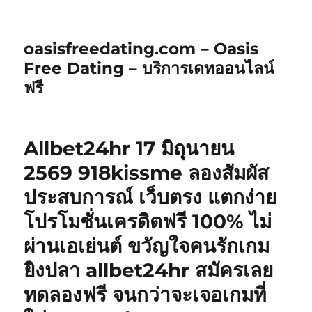
oasisfreedating.com – Oasis
Free Dating – บริการเดทออนไลน์
ฟรี
Allbet24hr 17 มิถุนายน
2569 918kissme ลองสัมผัส
ประสบการณ์ เว็บตรง แตกง่าย
โปรโมชั่นเครดิตฟรี 100% ไม่
ผ่านเอเย่นต์ ขวัญใจคนรักเกม
ยิงปลา allbet24hr สมัครเลย
ทดลองฟรี จนกว่าจะเจอเกมที่