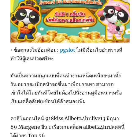
• ข้อตกลงไม่อ้อมค้อม:
pgslot
ไม่มีเงื่อนไขอำพรางที่
ทำให้ผู้เล่นปวดศรีษะ
มันเป็นความสนุกแบบที่คนทำงานเหน็ดเหนื่อยๆมาทั้ง
วัน อยากจะเปิดหน้าจอขึ้นมาเพื่อบรรเทา สามารถ
เข้าใจได้โดยทันทีโดยไม่ต้องไปนั่งอ่านคู่มือหนาๆหรือ
เรียนเคล็ดลับซับซ้อนให้ล้าสมองเพิ่ม
คาสิโนออนไลน์ 918kiss Allbet24hr.live13 มิถุนา
69 Margene ยืน 1 เรื่องเกมสล็อต allbet24hrปลดหนี้
ได้ง่ายๆ Top 56