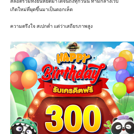
สล็อตรวมทั้งยืนหยัดมาได้จนถึงทุกวันนี้ ท่ามกลางเว็บ
เกิดใหม่ที่ผุดขึ้นมาเป็นดอกเห็ด
ความตรึงใจ สเปกต่ำ แต่ว่าเสถียรภาพสูง