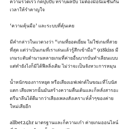
ความรวดเร็ว กดปุบปับ ทราบผลปั๊บ ไม่ต้องมีอนิเมชั่นกั้น
เวลาให้รำคาญใจ
‘ความคุ้นมือ’ และระบบที่คุ้นเคย
มีคำกล่าวในแวดวงว่า “เกมที่ยอดเยี่ยม ไม่ใช่เกมที่สวย
ที่สุด แต่ว่าเป็นเกมที่เราเล่นแล้วรู้สึกเข้ามือ” 918kiss มี
เกมระดับตำนานหลายเกมที่ค่ายอื่นบากบั่นทำเลียนแบบ
แต่ทำยังไงก็มิได้ฟีลลิ่งเดิม ไม่ว่าจะเป็นจังหวะการหมุน
น้ำหนักของการหยุด หรือเสียงเอฟเฟกต์ในขณะที่โบนัส
แตก เสียงพวกนั้นมันสร้างความตื่นเต้นและก็หลั่งสารอะ
ดรีนาลีนได้ดีมากว่าเสียงเพลงสังเคราะห์ล้ำๆของค่าย
ใหม่เสียอีก
allbet24hr มาตรฐานและก็ความเก๋า ค่ายเกมออนไลน์