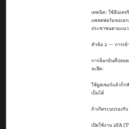
เทคนิค: ใช้อีเมลจร
แพลตฟอร์มขอเอกสาร
ประชาชนตามแนว
หัวข้อ 2 — การเข้
การล็อกอินที่ปลอดภ
จะยึด:
ใช้ยูสเซอร์แล้วก็ร
เป็นได้
ถ้าเกิดระบบรองรับ
เปิดใช้งาน 2FA (