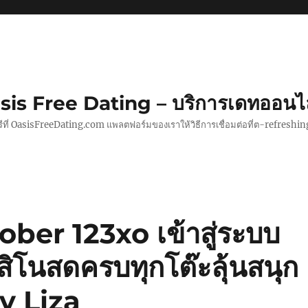
is Free Dating – บริการเดทออนไล
ี่ OasisFreeDating.com แพลตฟอร์มของเราให้วิธีการเชื่อมต่อที่ต-refreshingส
ober 123xo เข้าสู่ระบบ
ิโนสดครบทุกโต๊ะลุ้นสนุก
by Liza