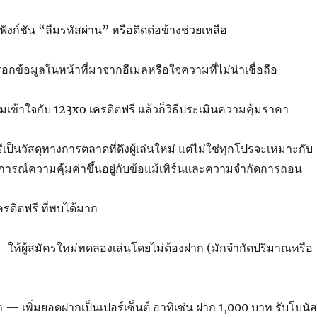
ใช้ฟังก์ชัน “ลืมรหัสผ่าน” หรือติดต่อข้างช่วยเหลือ
กรอกข้อมูลในหน้าที่มาจากอีเมลหรือใจความที่ไม่น่าเชื่อถือ
เข้าใจกับ 123xo เครดิตฟรี แล้วก็วิธีประเมินความคุ้มราคา
เป็นวัสดุทางการตลาดที่ดึงผู้เล่นใหม่ แต่ไม่ใช่ทุกโปรจะเหมาะกับ
รณ์ความคุ้มค่าขึ้นอยู่กับข้อแม้เทิร์นและความจำกัดการถอน
รดิตฟรี ที่พบได้มาก
— ให้ผู้สมัครใหม่ทดลองเล่นโดยไม่ต้องฝาก (มักจำกัดปริมาณหรือ
 เพิ่มยอดฝากเป็นเปอร์เซ็นต์ อาทิเช่น ฝาก 1,000 บาท รับโบนัส