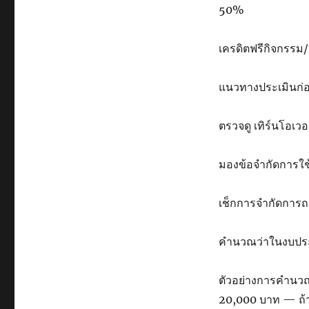
50%
เครดิตฟรีกิจกรรม
แนวทางประเมินก่อ
ตรวจดู เทิร์นโอเว
มองข้อจำกัดการใช
เช็กการจำกัดการถ
คำนวณว่าในงบประ
ตัวอย่างการคำนวณ:
20,000 บาท — ถ้าเ