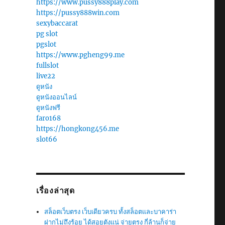
https://www.pussy888play.com
https://pussy888win.com
sexybaccarat
pg slot
pgslot
https://www.pgheng99.me
fullslot
live22
ดูหนัง
ดูหนังออนไลน์
ดูหนังฟรี
faro168
https://hongkong456.me
slot66
เรื่องล่าสุด
สล็อตเว็บตรง เว็บเดียวครบ ทั้งสล็อตและบาคาร่า
ฝากไม่ถึงร้อย ได้สอยตังแน่ จ่ายตรง กี่ล้านก็จ่าย