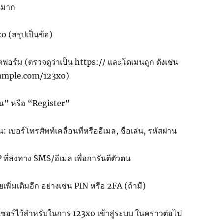
นมาก
o (สรุปเป็นข้อ)
อร์ม (ตรวจดูว่าเป็น https:// และโดเมนถูก ดังเช่น
ample.com/123xo)
ยน” หรือ “Register”
เบอร์โทรศัพท์เคลื่อนที่หรืออีเมล, ชื่อเล่น, รหัสผ่าน
ที่ส่งทาง SMS/อีเมล เพื่อการันตีตัวตน
เพิ่มเติมอีก อย่างเช่น PIN หรือ 2FA (ถ้ามี)
สเซอร์ไว้สำหรับในการ 123xo เข้าสู่ระบบ ในคราวต่อไป