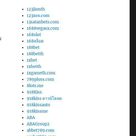
123lionth
123xos.com
13satanbets.com
1688vegasx.com
168slot
ย
168สล็อต
188bet
188betth
1xbet
1xbetth
1xgameth.com
789pluss.com
8lots.me
918Kiss
918kiss ดาวน์โหลด
918kissauto
918kissme
ABA
ABAGroup2
abbet789.com