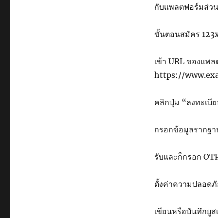
กับแพลตฟอร์มส่ว
ขั้นตอนสมัคร 123x
เข้า URL ของแพลตฟ
https://www.ex
คลิกปุ่ม “ลงทะเบี
กรอกข้อมูลรากฐาน: 
รับและก็กรอก OTP 
ตั้งค่าความปลอดภัย
เขียนหรือบันทึกยู