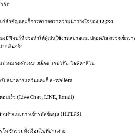
จำกัด
ีพบร์สำคัญและก็การตรวจตราความน่าวางใจของ 123xo
้องมีฟีพบร์ที่ช่วยทำให้ผู้เล่นใช้งานสบายและปลอดภัย ตรวจเช็กรา
ฝากเงินจริง
่งหมวดชัดเจน: สล็อต, เกมโต๊ะ, ไลฟ์คาสิโน
ับธนาคารแคว้นและก็ e-wallets
าตอบเร็ว (Live Chat, LINE, Email)
่วนตัวและการเข้ารหัสข้อมูล (HTTPS)
มชั่นรวมทั้งเงื่อนไขที่อ่านง่าย