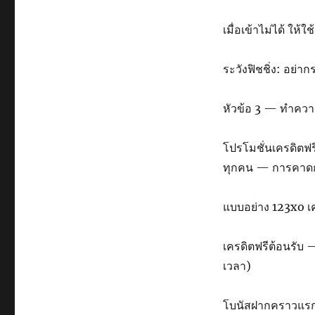
เมื่อเข้าไม่ได้ ให้
ระวังฟิชชิ่ง: อย่า
หัวข้อ 3 — ทำความ
โปรโมชั่นเครดิตฟรี
ทุกคน — การคาดกา
แบบอย่าง 123xo เค
เครดิตฟรีต้อนรับ 
เวลา)
โบนัสฝากคราวแรก —