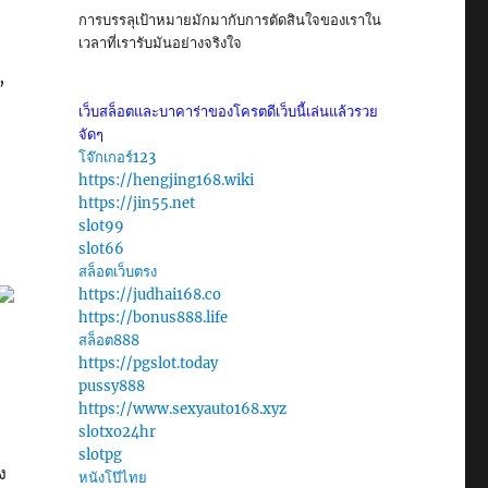
การบรรลุเป้าหมายมักมากับการตัดสินใจของเราใน
เวลาที่เรารับมันอย่างจริงใจ
,
เว็บสล็อตและบาคาร่าของโครตดีเว็บนี้เล่นแล้วรวย
จัดๆ
โจ๊กเกอร์123
https://hengjing168.wiki
https://jin55.net
slot99
slot66
สล็อตเว็บตรง
https://judhai168.co
https://bonus888.life
สล็อต888
https://pgslot.today
pussy888
https://www.sexyauto168.xyz
slotxo24hr
slotpg
ง
หนังโป๊ไทย