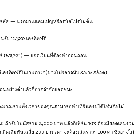
/รหัส — แจกผ่านแคมเปญหรือรหัสโปรโมชั่น
นรับ 123xo เครดิตฟรี
อร์ (wager) — ยอดเวียนที่ต้องทำก่อนถอน
้เครดิตฟรีในเกมต่างๆ(บางโปรอาจนับเฉพาะสล็อต)
อนอย่างต่ำแล้วก็การจำกัดยอดชนะ
มาณรวมทั้งเวลาของคุณสามารถทำเทิร์นครบได้ใช่หรือไม่
 ถ้ารับโบนัสรวม 2,000 บาท แล้วก็เทิร์น 10x ต้องมียอดเล่นรวม
กิดเดิมพันเฉลี่ย 200 บาท/ตา จะต้องเล่นราวๆ 100 ตา ซึ่งอาจไม่