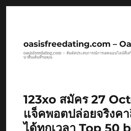
oasisfreedating.com – Oas
oasisfreedating.com – สัมผัสประสบการณ์การเดทออนไลน์ที่เสรีท
น่าตื่นเต้นที่รอคุณ
123xo สมัคร 27 Oct
แจ็คพอตปล่อยจริงคาส
ได้ทุกเวลา Top 50 