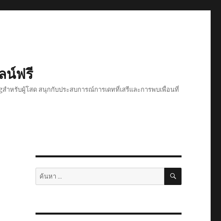
น์ฟรี
ำหรับผู้โสด สนุกกับประสบการณ์การเดทที่เสรีและการพบเพื่อนที่
ค้นหา
ค้นหา: