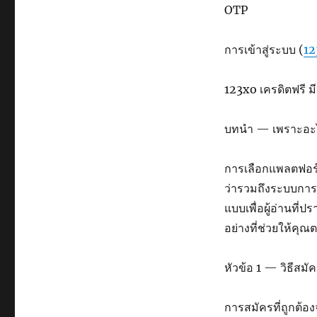
OTP
การเข้าสู่ระบบ (
12
123xo เครดิตฟรี 
บทนำ — เพราะอะไรจ
การเลือกแพลตฟอร์
ว่ารวมถึงระบบการค
แบบเพื่อผู้อ่านที
อย่างที่ช่วยให้คุณ
หัวข้อ 1 — วิธีสม
การสมัครที่ถูกต้อ