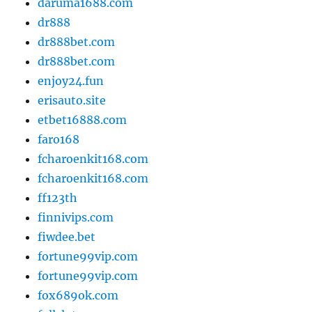
daruma1688.com
dr888
dr888bet.com
dr888bet.com
enjoy24.fun
erisauto.site
etbet16888.com
faro168
fcharoenkit168.com
fcharoenkit168.com
ff123th
finnivips.com
fiwdee.bet
fortune99vip.com
fortune99vip.com
fox689ok.com