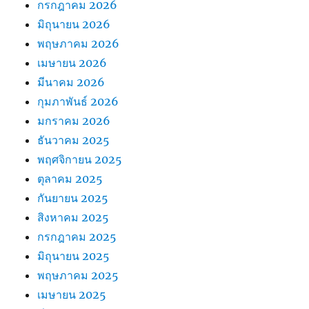
กรกฎาคม 2026
มิถุนายน 2026
พฤษภาคม 2026
เมษายน 2026
มีนาคม 2026
กุมภาพันธ์ 2026
มกราคม 2026
ธันวาคม 2025
พฤศจิกายน 2025
ตุลาคม 2025
กันยายน 2025
สิงหาคม 2025
กรกฎาคม 2025
มิถุนายน 2025
พฤษภาคม 2025
เมษายน 2025