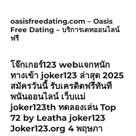
oasisfreedating.com – Oasis
Free Dating – บริการเดทออนไลน์
ฟรี
โจ๊กเกอร์123 webแจกหนัก
ทางเข้า joker123 ล่าสุด 2025
สมัครวันนี้ รับเครดิตฟรีทันที
พนันออนไลน์ เว็บแม่
joker123th ทดลองเล่น Top
72 by Leatha joker123
Joker123.org 4 พฤษภา