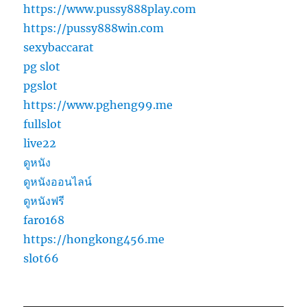
https://www.pussy888play.com
https://pussy888win.com
sexybaccarat
pg slot
pgslot
https://www.pgheng99.me
fullslot
live22
ดูหนัง
ดูหนังออนไลน์
ดูหนังฟรี
faro168
https://hongkong456.me
slot66