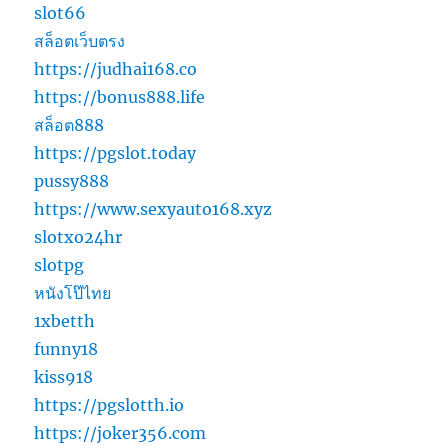
slot66
สล็อตเว็บตรง
https://judhai168.co
https://bonus888.life
สล็อต888
https://pgslot.today
pussy888
https://www.sexyauto168.xyz
slotxo24hr
slotpg
หนังโป๊ไทย
1xbetth
funny18
kiss918
https://pgslotth.io
https://joker356.com