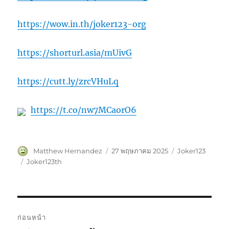
https://wow.in.th/joker123-org
https://shorturl.asia/mUivG
https://cutt.ly/zrcVHuLq
https://t.co/nw7MCaorO6
ผู้
เขียน
หมวด
Matthew Hernandez
27 พฤษภาคม 2025
Joker123
เขียน
เมื่อ
หมู่
ป้าย
Joker123th
กำกับ
แนะแนว
ก่อนหน้า