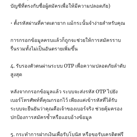
บัญชีที่ตรงกับชื่อผู้สมัครเพื่อให้มีความปลอดภัย)
• ตั้งรหัสผ่านที่คาดเดายาก แม้กระนั้นจำง่ายสำหรับคุณ
การกรอกข้อมูลครบแล้วก็ถูกจะช่วยให้การสมัครราบ
รื่นรวมทั้งไม่เป็นอันตรายเพิ่มขึ้น
4. รับรองตัวตนผ่านระบบ OTP เพื่อความปลอดภัยลำดับ
สูงสุด
หลังจากกรอกข้อมูลแล้ว ระบบจะส่งรหัส OTP ไปยัง
เบอร์โทรศัพท์ที่คุณกรอกไว้ เพียงแค่เข้ารหัสที่ได้รับ
ระบบจะยืนยันว่าคุณคือเจ้าของเบอร์จริง ช่วยคุ้มครอง
ปกป้องการสมัครซ้ำหรือแอบอ้างข้อมูล
5. กระทำการฝากเงินเพื่อรับโบนัส หรือขอรับเครดิตฟรี