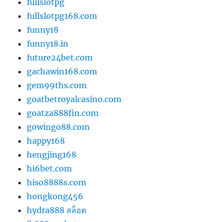
fullslotpg
fullslotpg168.com
funny18
funny18.in
future24bet.com
gachawin168.com
gem99ths.com
goatbetroyalcasino.com
goatza888fin.com
gowingo88.com
happy168
hengjing168
hi6bet.com
hiso8888s.com
hongkong456
hydra888 สล็อต