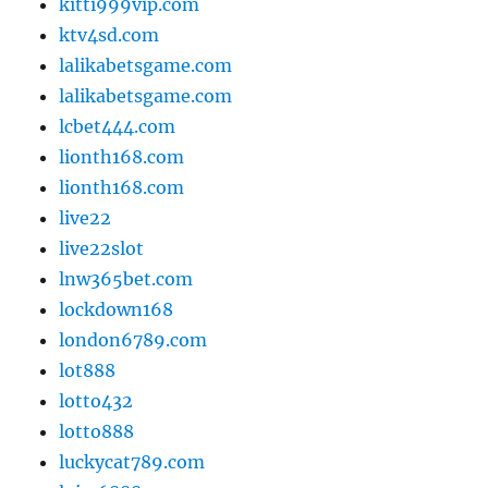
kitti999vip.com
ktv4sd.com
lalikabetsgame.com
lalikabetsgame.com
lcbet444.com
lionth168.com
lionth168.com
live22
live22slot
lnw365bet.com
lockdown168
london6789.com
lot888
lotto432
lotto888
luckycat789.com