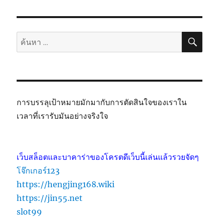
ค้นห
ค้นหา:
การบรรลุเป้าหมายมักมากับการตัดสินใจของเราใน
เวลาที่เรารับมันอย่างจริงใจ
เว็บสล็อตและบาคาร่าของโครตดีเว็บนี้เล่นแล้วรวยจัดๆ
โจ๊กเกอร์123
https://hengjing168.wiki
https://jin55.net
slot99