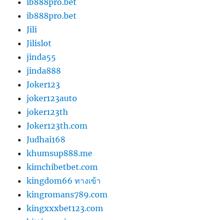
ib888pro.bet
ib888pro.bet
Jili
Jilislot
jinda55
jinda888
Joker123
joker123auto
joker123th
Joker123th.com
Judhai168
khumsup888.me
kimchibetbet.com
kingdom66 ทางเข้า
kingromans789.com
kingxxxbet123.com