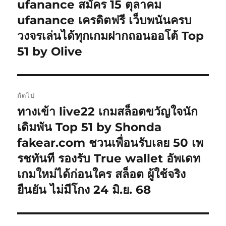
เรื่อง
ufanance สมัคร 15 ตุลาคม
เรื่อง
ก่อน
ufanance เครดิตฟรี เว็บพนันครบ
หน้า:
วงจรเล่นได้ทุกเกมฝากถอนออโต้ Top
51 by Olive
ถัดไป
ทางเข้า live22 เกมสล็อตขวัญใจนัก
เรื่อง
ต่อ
เดิมพัน Top 51 by Shonda
ไป:
fakear.com ชวนเพื่อนรับเลย 50 เพ
รชทันที รองรับ True wallet อัพเดท
เกมใหม่ได้ก่อนใคร สล็อต ผู้ใช้จริง
ยืนยัน ไม่มีโกง 24 มิ.ย. 68