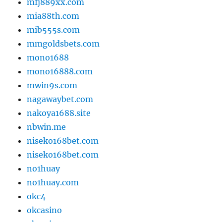
mfj889xx.com
mia88th.com
mib555s.com
mmgoldsbets.com
mono1688
mono16888.com
mwin9s.com
nagawaybet.com
nakoya1688.site
nbwin.me
niseko168bet.com
niseko168bet.com
no1huay
no1huay.com
okc4
okcasino