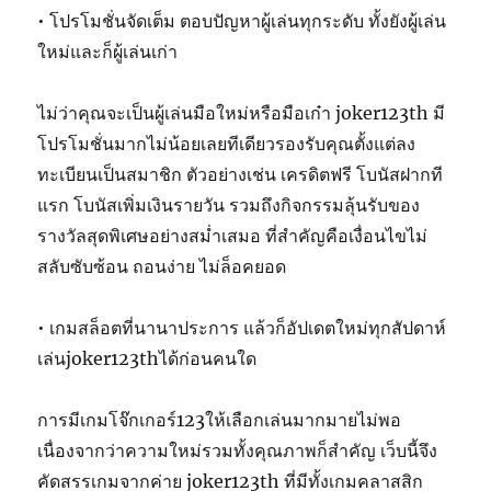
• โปรโมชั่นจัดเต็ม ตอบปัญหาผู้เล่นทุกระดับ ทั้งยังผู้เล่น
ใหม่และก็ผู้เล่นเก่า
ไม่ว่าคุณจะเป็นผู้เล่นมือใหม่หรือมือเก๋า joker123th มี
โปรโมชั่นมากไม่น้อยเลยทีเดียวรองรับคุณตั้งแต่ลง
ทะเบียนเป็นสมาชิก ตัวอย่างเช่น เครดิตฟรี โบนัสฝากที
แรก โบนัสเพิ่มเงินรายวัน รวมถึงกิจกรรมลุ้นรับของ
รางวัลสุดพิเศษอย่างสม่ำเสมอ ที่สำคัญคือเงื่อนไขไม่
สลับซับซ้อน ถอนง่าย ไม่ล็อคยอด
• เกมสล็อตที่นานาประการ แล้วก็อัปเดตใหม่ทุกสัปดาห์
เล่นjoker123thได้ก่อนคนใด
การมีเกมโจ๊กเกอร์123ให้เลือกเล่นมากมายไม่พอ
เนื่องจากว่าความใหม่รวมทั้งคุณภาพก็สำคัญ เว็บนี้จึง
คัดสรรเกมจากค่าย joker123th ที่มีทั้งเกมคลาสสิก