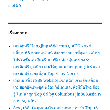
slot66
เรื่องล่าสุด
เครดิตฟรี Hengjing168d.com 9 AUG 2026
สล็อต168 หวยออนไลน์ อัตราจ่ายมากที่สุด ของไทย
โปรโมชั่นเครดิตฟรี 100% กล่องสุ่มเฮงเฮง รับ
เครดิตฟรี ยูสเดียว เล่นได้ทุกเกม hengjing168 แจก
เครดิตฟรี เยอะที่สุด Top 41 by Norris
เว็บแม่ สล็อต888 websiteแจกหนัก เจาะลึก สล็อต
เกมยอดฮิตแห่งยุค พร้อมวิธีเล่นและสิ่งที่มือใหม่ต้อง
รู้ ใหม่ล่าสุด Top 66 by Columbus jin888.asia 17
ก.ค. 69 พนัน
Sexy168 เปิดมุมมองใหม่ของเกมบาคาร่า Top 16