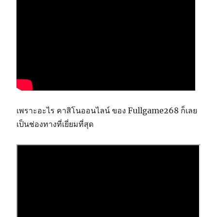
เพราะอะไร คาสิโนออนไลน์ ของ Fullgame268 ก็เลย
เป็นช่องทางที่เยี่ยมที่สุด