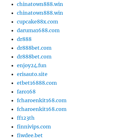
chinatown888.win
chinatown888.win
cupcake88x.com
daruma1688.com
dr888
dr888bet.com
dr888bet.com
enjoy24.fun
erisauto.site
etbet16888.com
faro168
fcharoenkit168.com
fcharoenkit168.com
ff123th
finnivips.com
fiwdee.bet