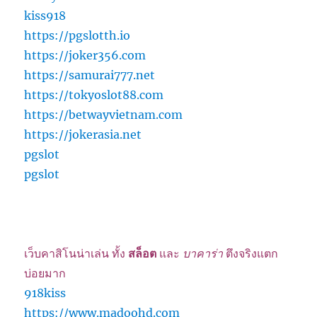
kiss918
https://pgslotth.io
https://joker356.com
https://samurai777.net
https://tokyoslot88.com
https://betwayvietnam.com
https://jokerasia.net
pgslot
pgslot
เว็บคาสิโนน่าเล่น ทั้ง
สล็อต
และ
บาคาร่า
ตึงจริงแตก
บ่อยมาก
918kiss
https://www.madoohd.com