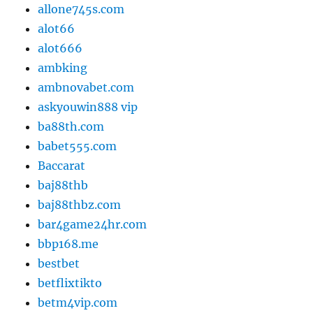
allone745s.com
alot66
alot666
ambking
ambnovabet.com
askyouwin888 vip
ba88th.com
babet555.com
Baccarat
baj88thb
baj88thbz.com
bar4game24hr.com
bbp168.me
bestbet
betflixtikto
betm4vip.com