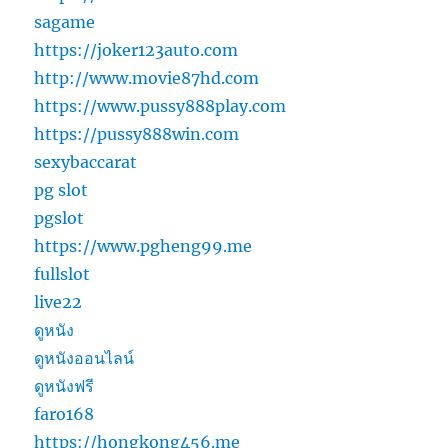
sagame
https://joker123auto.com
http://www.movie87hd.com
https://www.pussy888play.com
https://pussy888win.com
sexybaccarat
pg slot
pgslot
https://www.pgheng99.me
fullslot
live22
ดูหนัง
ดูหนังออนไลน์
ดูหนังฟรี
faro168
https://hongkong456.me