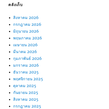
คลังเก็บ
สิงหาคม 2026
กรกฎาคม 2026
มิถุนายน 2026
พฤษภาคม 2026
เมษายน 2026
มีนาคม 2026
กุมภาพันธ์ 2026
มกราคม 2026
ธันวาคม 2025
พฤศจิกายน 2025
ตุลาคม 2025
กันยายน 2025
สิงหาคม 2025
กรกฎาคม 2025