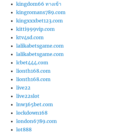
kingdom66 ทางเข้า
kingromans789.com
kingxxxbet123.com
kitti999vip.com
ktv4sd.com
lalikabetsgame.com
lalikabetsgame.com
lcbet444.com
lionth168.com
lionth168.com
live22
live22slot
lnw365bet.com
lockdown168
london6789.com
lot888