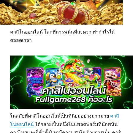
คาสิโนออนไลน์ โลกที่การพนันที่สะดวก ทำกำไรได้
ตลอดเวลา
ในสมัยที่คาสิโนออนไลน์เป็นที่นิยมอย่างมากมาย
คาสิ
โนออนไลน์
ได้กลายเป็นหนึ่งในแพลตฟอร์มที่นักพนัน
ชาวไทยและก็ทั่วทั้งโลกมีความสนใจ ด้วยการเป็น คาสิ