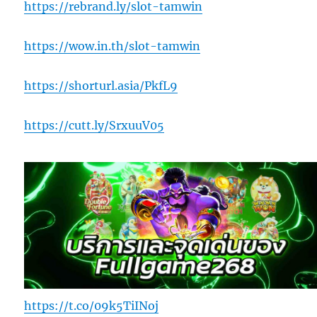
https://rebrand.ly/slot-tamwin
https://wow.in.th/slot-tamwin
https://shorturl.asia/PkfL9
https://cutt.ly/SrxuuV05
https://t.co/09k5TiINoj