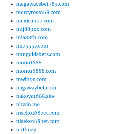
megawaysbet789.com
mercyrosa168.com
mexicanoo.com
mfj889xx.com
mia88th.com
mib555s.com
mmgoldsbets.com
mono1688
mono16888.com
mwin9s.com
nagawaybet.com
nakoya1688.site
nbwin.me
niseko168bet.com
niseko168bet.com
no1huay