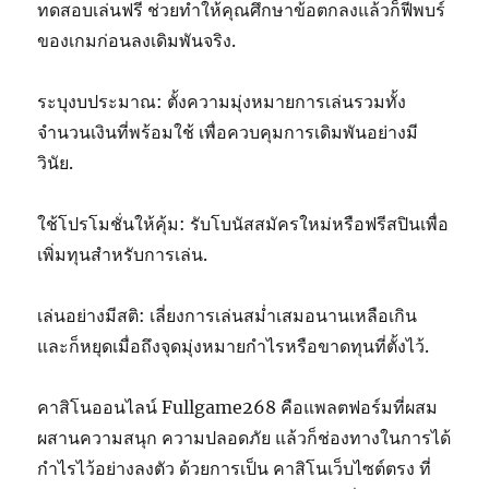
ทดสอบเล่นฟรี ช่วยทำให้คุณศึกษาข้อตกลงแล้วก็ฟีพบร์
ของเกมก่อนลงเดิมพันจริง.
ระบุงบประมาณ: ตั้งความมุ่งหมายการเล่นรวมทั้ง
จำนวนเงินที่พร้อมใช้ เพื่อควบคุมการเดิมพันอย่างมี
วินัย.
ใช้โปรโมชั่นให้คุ้ม: รับโบนัสสมัครใหม่หรือฟรีสปินเพื่อ
เพิ่มทุนสำหรับการเล่น.
เล่นอย่างมีสติ: เลี่ยงการเล่นสม่ำเสมอนานเหลือเกิน
และก็หยุดเมื่อถึงจุดมุ่งหมายกำไรหรือขาดทุนที่ตั้งไว้.
คาสิโนออนไลน์ Fullgame268 คือแพลตฟอร์มที่ผสม
ผสานความสนุก ความปลอดภัย แล้วก็ช่องทางในการได้
กำไรไว้อย่างลงตัว ด้วยการเป็น คาสิโนเว็บไซต์ตรง ที่