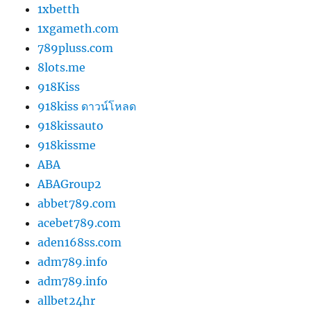
1xbetth
1xgameth.com
789pluss.com
8lots.me
918Kiss
918kiss ดาวน์โหลด
918kissauto
918kissme
ABA
ABAGroup2
abbet789.com
acebet789.com
aden168ss.com
adm789.info
adm789.info
allbet24hr