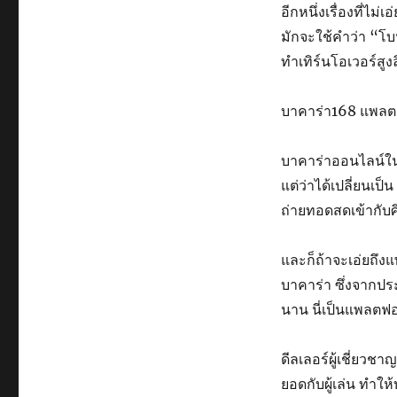
อีกหนึ่งเรื่องที่ไม
มักจะใช้คำว่า “โบ
ทำเทิร์นโอเวอร์สูง
บาคาร่า168 แพลตฟ
บาคาร่าออนไลน์ในย
แต่ว่าได้เปลี่ยนเ
ถ่ายทอดสดเข้ากับศ
และก็ถ้าจะเอ่ยถึง
บาคาร่า ซึ่งจากป
นาน นี่เป็นแพลตฟอ
ดีลเลอร์ผู้เชี่ยวชา
ยอดกับผู้เล่น ทำใ