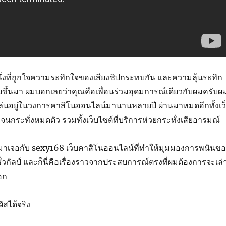
่งที่ถูกใจความระทึกใจของเสียงชิปกระทบกัน และความลุ้นระทึก
ยขึ้นมา ผมบอกเลยว่าคุณคือเพื่อนร่วมอุดมการณ์เดียวกับผมครับผ
่นอยู่ในวงการคาสิโนออนไลน์มานานหลายปี ผ่านมาหมดอีกทั้งเว
โกงจนกระทั่งหมดตัว รวมทั้งเว็บไซต์ที่บริการห่วยกระทั่งเสียอารมณ์
ด้มาเจอกับ sexy168 เว็บคาสิโนออนไลน์ที่ทำให้มุมมองการพนันข
ชั่วกัลป์ และก็นี่คือเรื่องราวจากประสบการณ์ตรงที่ผมต้องการจะเล่
อก
ัสได้จริง