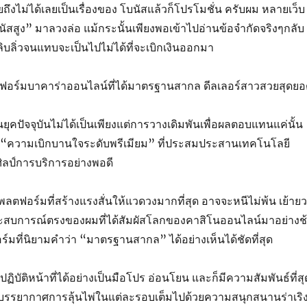
่เอ่ยถึงไม่ได้เลยเป็นเรื่องของ โบนัสแล้วก็โปรโมชั่น ครับผม หลายเว็บ
นัสสูง” มาลวงล่อ แม้กระนั้นเพียงพอเข้าไปอ่านข้อจำกัดจริงๆกลับ
ลิบลิ่วจนแทบจะเป็นไปไม่ได้ที่จะเบิกเงินออกมา
อร์มบาคาร่าออนไลน์ที่ได้มาตรฐานสากล ดีลเลอร์สาวสวยสุดยอ
ุคปัจจุบันไม่ได้เป็นเพียงแต่การวางเดิมพันเพื่อผลตอบแทนแค่นั้น
ป็น “ความเบิกบานใจระดับพรีเมียม” ที่ประสมประสานเทคโนโลยี
ิลป์การบริการอย่างพอดี
แพลตฟอร์มที่สร้างแรงสั่นให้แวดวงมากที่สุด อาจจะหนีไม่พ้น เย้าย
ระสบการณ์ตรงของผมที่ได้สัมผัสโลกของคาสิโนออนไลน์มาอย่างช
ร์มที่นิยามคำว่า “มาตรฐานสากล” ได้อย่างเห็นได้ชัดที่สุด
ญปฏิบัติหน้าที่ได้อย่างเป็นมือโปร อ่อนโยน และก็มีความสัมพันธ์ที่สุ
ห้บรรยากาศการลุ้นไพ่ในแต่ละรอบเต็มไปด้วยความสนุกสนานร่าเริ