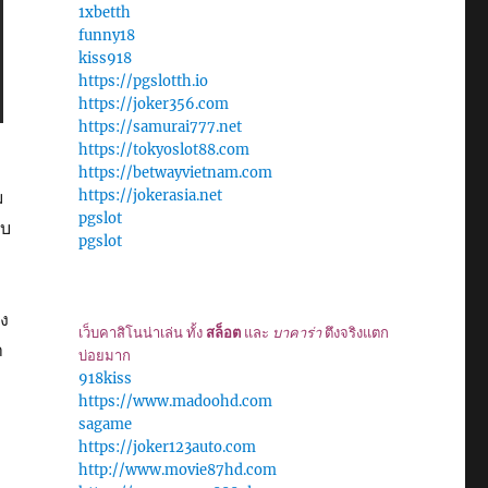
1xbetth
funny18
kiss918
https://pgslotth.io
https://joker356.com
https://samurai777.net
https://tokyoslot88.com
https://betwayvietnam.com
ม
https://jokerasia.net
pgslot
็บ
pgslot
อง
เว็บคาสิโนน่าเล่น ทั้ง
สล็อต
และ
บาคาร่า
ตึงจริงแตก
า
บ่อยมาก
918kiss
https://www.madoohd.com
sagame
https://joker123auto.com
http://www.movie87hd.com