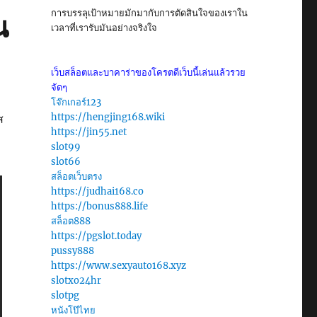
การบรรลุเป้าหมายมักมากับการตัดสินใจของเราใน
น
เวลาที่เรารับมันอย่างจริงใจ
เว็บสล็อตและบาคาร่าของโครตดีเว็บนี้เล่นแล้วรวย
จัดๆ
โจ๊กเกอร์123
https://hengjing168.wiki
ส
https://jin55.net
slot99
slot66
สล็อตเว็บตรง
https://judhai168.co
https://bonus888.life
สล็อต888
https://pgslot.today
pussy888
https://www.sexyauto168.xyz
slotxo24hr
slotpg
หนังโป๊ไทย