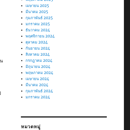
เมษายน 2025
มีนาคม 2025
กุมภาพันธ์ 2025
มกราคม 2025
ธันวาคม 2024
พฤศจิกายน 2024
ตุลาคม 2024
กันยายน 2024
สิงหาคม 2024
ัน
กรกฎาคม 2024
มิถุนายน 2024
พฤษภาคม 2024
เมษายน 2024
มีนาคม 2024
กุมภาพันธ์ 2024
ป
มกราคม 2024
หมวดหมู่