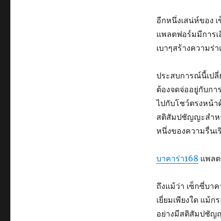
อีกหนึ่งเสน่ห์ของ
แพลตฟอร์มมีการเลื
เบาๆสร้างความร่าเร
ประสบการณ์นี้เปลี
ต้องจดจ่ออยู่กับก
ไปกับโชว์ตรงหน้าด
สติสัมปชัญญะสำหรับ
หนึ่งของความรื่นเร
บาคาร่า168
แพลตฟอ
ถึงแม้ว่า เซ็กซี่บ
เยี่ยมเพียงใด แม้กร
อย่างมีสติสัมปช