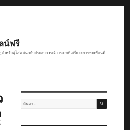
น์ฟรี
ำหรับผู้โสด สนุกกับประสบการณ์การเดทที่เสรีและการพบเพื่อนที่
ว
ค้นหา
ค้นหา:
m
์