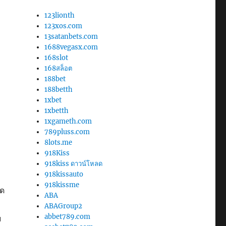
123lionth
123xos.com
13satanbets.com
1688vegasx.com
168slot
168สล็อต
188bet
188betth
1xbet
1xbetth
1xgameth.com
789pluss.com
8lots.me
918Kiss
918kiss ดาวน์โหลด
918kissauto
918kissme
อด
ABA
ABAGroup2
abbet789.com
ม