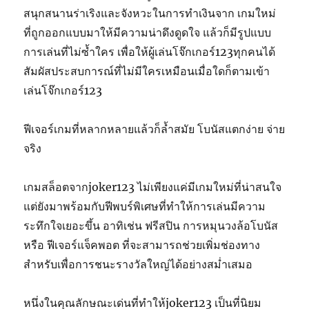
สนุกสนานร่าเริงและจังหวะในการทำเงินจาก เกมใหม่
ที่ถูกออกแบบมาให้มีความน่าดึงดูดใจ แล้วก็มีรูปแบบ
การเล่นที่ไม่ซ้ำใคร เพื่อให้ผู้เล่นโจ๊กเกอร์123ทุกคนได้
สัมผัสประสบการณ์ที่ไม่มีใครเหมือนเมื่อใดก็ตามเข้า
เล่นโจ๊กเกอร์123
ฟีเจอร์เกมที่หลากหลายแล้วก็ล้ำสมัย โบนัสแตกง่าย จ่าย
จริง
เกมสล็อตจากjoker123 ไม่เพียงแค่มีเกมใหม่ที่น่าสนใจ
แต่ยังมาพร้อมกับฟีพบร์พิเศษที่ทำให้การเล่นมีความ
ระทึกใจเยอะขึ้น อาทิเช่น ฟรีสปิน การหมุนวงล้อโบนัส
หรือ ฟีเจอร์แจ็คพอต ที่จะสามารถช่วยเพิ่มช่องทาง
สำหรับเพื่อการชนะรางวัลใหญ่ได้อย่างสม่ำเสมอ
หนึ่งในคุณลักษณะเด่นที่ทำให้joker123 เป็นที่นิยม