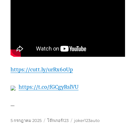
https://cutt.ly/urRx60Up
https://t.co/fGCgyRslVU
…
เขียน
หมวด
ป้าย
5 กรกฎาคม 2025
โจ๊กเกอร์123
joker123auto
เมื่อ
หมู่
กำกับ