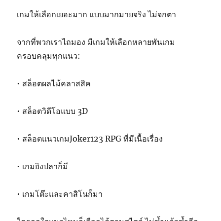
เกมให้เลือกเยอะมาก แบบมากมายจริง ไม่จกตา
จากที่พวกเราไถมอง มีเกมให้เลือกหลายพันเกม
ครอบคลุมทุกแนว:
• สล็อตผลไม้คลาสสิค
• สล็อตวิดีโอแบบ 3D
• สล็อตแนวเกมJoker123 RPG ที่มีเนื้อเรื่อง
• เกมยิงปลาก็มี
• เกมโต๊ะและคาสิโนก็มา