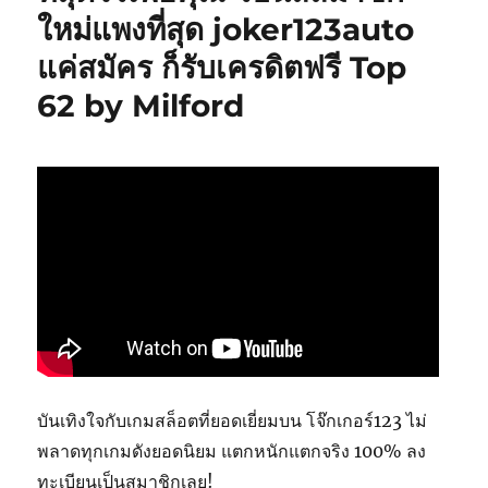
ใหม่แพงที่สุด joker123auto
แค่สมัคร ก็รับเครดิตฟรี Top
62 by Milford
บันเทิงใจกับเกมสล็อตที่ยอดเยี่ยมบน โจ๊กเกอร์123 ไม่
พลาดทุกเกมดังยอดนิยม แตกหนักแตกจริง 100% ลง
ทะเบียนเป็นสมาชิกเลย!