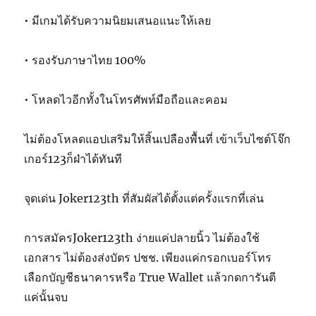
• มีเกมได้รับความนิยมเสนอแนะให้เลย
• รองรับภาษาไทย 100%
• โหลดไวอีกทั้งในโทรศัพท์มือถือและคอม
ไม่ต้องโหลดแอปเสริมให้สิ้นเปลืองพื้นที่ เข้าเว็บไซต์โจ๊ก
เกอร์123ก็ฝ่าได้ทันที
จุดเด่น Joker123th ที่สัมผัสได้ตั้งแต่ครั้งแรกที่เล่น
การสมัครJoker123th ง่ายแค่ปลายนิ้ว ไม่ต้องใช้
เอกสาร ไม่ต้องส่งบัตร ปชช. เพียงแค่กรอกเบอร์โทร
เลือกบัญชีธนาคารหรือ True Wallet แล้วกดการันตี
แค่นั้นจบ