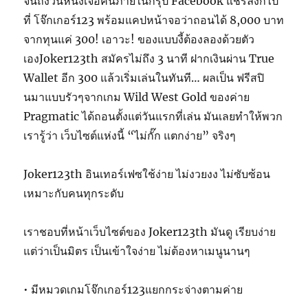
จนถึงวันหนึ่งเจอคนภายในกรุ๊ป Facebook แชร์ลิงก์ไป
ที่ โจ๊กเกอร์123 พร้อมแคปหน้าจอว่าถอนได้ 8,000 บาท
จากทุนแค่ 300! เอาวะ! ของแบบงี้ต้องลองด้วยตัว
เองJoker123th สมัครไม่ถึง 3 นาที ฝากเงินผ่าน True
Wallet อีก 300 แล้วเริ่มเล่นในทันที… ผลเป็น ฟรีสปิ
นมาแบบรัวๆจากเกม Wild West Gold ของค่าย
Pragmatic ได้ถอนตั้งแต่วันแรกที่เล่น มันเลยทำให้พวก
เรารู้ว่า เว็บไซต์แห่งนี้ “ไม่กั๊ก แตกง่าย” จริงๆ
Joker123th อินเทอร์เฟซใช้ง่าย ไม่งวยงง ไม่ซับซ้อน
เหมาะกับคนทุกระดับ
เราชอบที่หน้าเว็บไซต์ของ Joker123th มันดู เรียบง่าย
แต่ว่าเป็นมิตร เป็นเข้าใจง่าย ไม่ต้องหาเมนูนานๆ
• มีหมวดเกมโจ๊กเกอร์123แยกกระจ่างตามค่าย