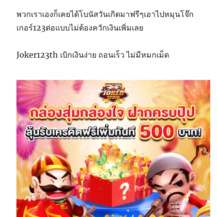
พวกเราเองก็เคยได้โบนัสวันเกิดมาฟรีๆเอาไปหมุนโจ๊ก
เกอร์123ต่อแบบไม่ต้องควักเงินเพิ่มเลย
Joker123th เบิกเงินง่าย ถอนเร็ว ไม่มีหมกเม็ด