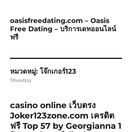
oasisfreedating.com – Oasis
Free Dating – บริการเดทออนไลน์
ฟรี
หมวดหมู่:
โจ๊กเกอร์123
โจ๊กเกอร์123
casino online เว็บตรง
Joker123zone.com เครดิต
ฟรี Top 57 by Georgianna 1