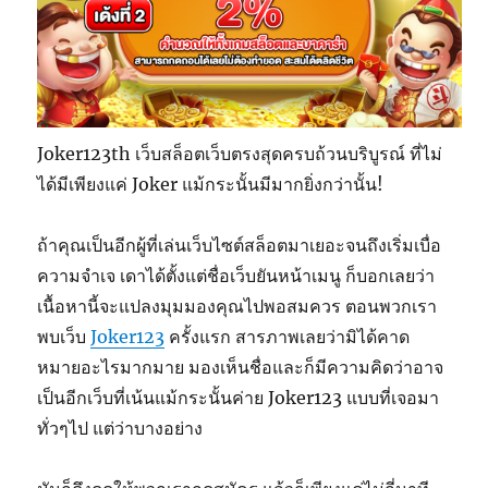
Joker123th เว็บสล็อตเว็บตรงสุดครบถ้วนบริบูรณ์ ที่ไม่
ได้มีเพียงแค่ Joker แม้กระนั้นมีมากยิ่งกว่านั้น!
ถ้าคุณเป็นอีกผู้ที่เล่นเว็บไซต์สล็อตมาเยอะจนถึงเริ่มเบื่อ
ความจำเจ เดาได้ตั้งแต่ชื่อเว็บยันหน้าเมนู ก็บอกเลยว่า
เนื้อหานี้จะแปลงมุมมองคุณไปพอสมควร ตอนพวกเรา
พบเว็บ
Joker123
ครั้งแรก สารภาพเลยว่ามิได้คาด
หมายอะไรมากมาย มองเห็นชื่อและก็มีความคิดว่าอาจ
เป็นอีกเว็บที่เน้นแม้กระนั้นค่าย Joker123 แบบที่เจอมา
ทั่วๆไป แต่ว่าบางอย่าง