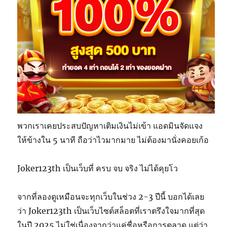
พวกเราเคยประสบปัญหาเติมเงินไม่เข้า แอดมินจัดแจง
ให้ข้างใน 5 นาที ถือว่าไวมากมาย ไม่ต้องมานั่งคอยเก้อ
Joker123th เป็นเว็บที่ ครบ จบ จริง ไม่ได้คุยโว
จากที่ลองดูเหมือนจะทุกเว็บในช่วง 2-3 ปีนี้ บอกได้เลย
ว่า Joker123th เป็นเว็บไซต์สล็อตที่เราตรึงใจมากที่สุด
ในปี 2025 ไม่ใช่เนื่องจากว่าแค่ชื่อหรือการตลาด แต่ว่า