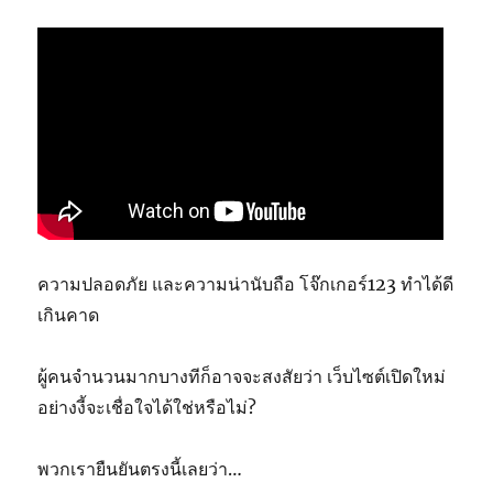
ความปลอดภัย และความน่านับถือ โจ๊กเกอร์123 ทำได้ดี
เกินคาด
ผู้คนจำนวนมากบางทีก็อาจจะสงสัยว่า เว็บไซต์เปิดใหม่
อย่างงี้จะเชื่อใจได้ใช่หรือไม่?
พวกเรายืนยันตรงนี้เลยว่า…