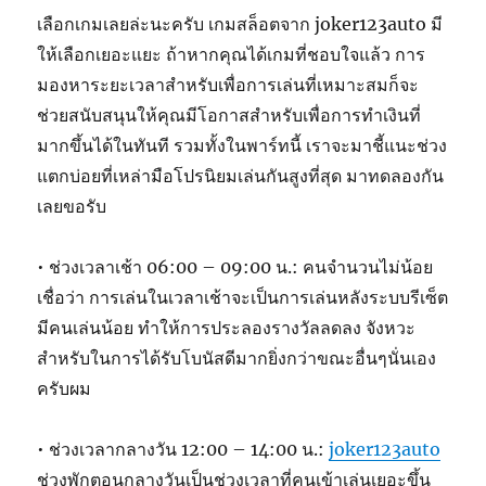
เลือกเกมเลยล่ะนะครับ เกมสล็อตจาก joker123auto มี
ให้เลือกเยอะแยะ ถ้าหากคุณได้เกมที่ชอบใจแล้ว การ
มองหาระยะเวลาสำหรับเพื่อการเล่นที่เหมาะสมก็จะ
ช่วยสนับสนุนให้คุณมีโอกาสสำหรับเพื่อการทำเงินที่
มากขึ้นได้ในทันที รวมทั้งในพาร์ทนี้ เราจะมาชี้แนะช่วง
แตกบ่อยที่เหล่ามือโปรนิยมเล่นกันสูงที่สุด มาทดลองกัน
เลยขอรับ
• ช่วงเวลาเช้า 06:00 – 09:00 น.: คนจำนวนไม่น้อย
เชื่อว่า การเล่นในเวลาเช้าจะเป็นการเล่นหลังระบบรีเซ็ต
มีคนเล่นน้อย ทำให้การประลองรางวัลลดลง จังหวะ
สำหรับในการได้รับโบนัสดีมากยิ่งกว่าขณะอื่นๆนั่นเอง
ครับผม
• ช่วงเวลากลางวัน 12:00 – 14:00 น.:
joker123auto
ช่วงพักตอนกลางวันเป็นช่วงเวลาที่คนเข้าเล่นเยอะขึ้น