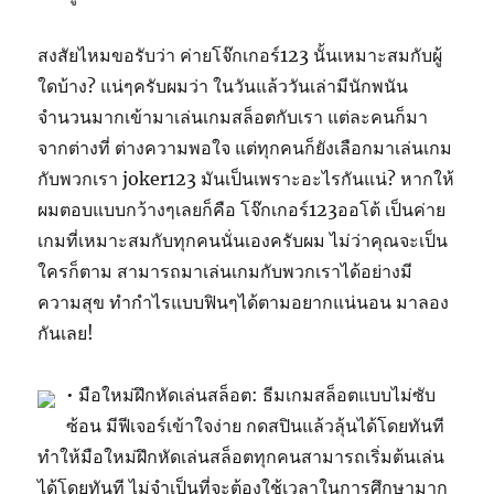
สงสัยไหมขอรับว่า ค่ายโจ๊กเกอร์123 นั้นเหมาะสมกับผู้
ใดบ้าง? แน่ๆครับผมว่า ในวันแล้ววันเล่ามีนักพนัน
จำนวนมากเข้ามาเล่นเกมสล็อตกับเรา แต่ละคนก็มา
จากต่างที่ ต่างความพอใจ แต่ทุกคนก็ยังเลือกมาเล่นเกม
กับพวกเรา joker123 มันเป็นเพราะอะไรกันแน่? หากให้
ผมตอบแบบกว้างๆเลยก็คือ โจ๊กเกอร์123ออโต้ เป็นค่าย
เกมที่เหมาะสมกับทุกคนนั่นเองครับผม ไม่ว่าคุณจะเป็น
ใครก็ตาม สามารถมาเล่นเกมกับพวกเราได้อย่างมี
ความสุข ทำกำไรแบบฟินๆได้ตามอยากแน่นอน มาลอง
กันเลย!
• มือใหม่ฝึกหัดเล่นสล็อต: ธีมเกมสล็อตแบบไม่ซับ
ซ้อน มีฟีเจอร์เข้าใจง่าย กดสปินแล้วลุ้นได้โดยทันที
ทำให้มือใหม่ฝึกหัดเล่นสล็อตทุกคนสามารถเริ่มต้นเล่น
ได้โดยทันที ไม่จำเป็นที่จะต้องใช้เวลาในการศึกษามาก