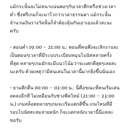
แม้กระนั้นจะไม่หนาแน่นพอๆกับเวลาดึกหรือช่วงเวลา
ค่ำ ซึ่งฟรีเกมก็จะมาไวกว่าเวลาธรรมดา แม้กระนั้น
จำนวนเงินรางวัลนั้นก็จำต้องลุ้นกันเอาเองแล้วล่ะนะ
ครับ
• ตอนค่ำ 19:00 – 21:00 น.: ตอนที่คนพึ่งจะเลิกงานจะ
เป็นตอนๆเวลาที่มีระบบระเบียบหมุนโบนัสหลายครั้ง
ที่สุด หลายๆเกมมักจะมีแนวโน้มว่าจะแตกดีสุดๆเลยล่ะ
นะครับ ด้วยเหตุว่ามีคนเล่นในเวลานี้มากยิ่งขึ้นนั่นเอง
• ยามดึกดื่น 00:00 – 02:00 น.: นี่คือขณะที่คนเริ่มเล่น
ลดลงอีกที ไม่เหมือนกับช่วงพีคไทม์ (21:00 – 23:00
น.) เกมสล็อตหลายๆเกมจะเริ่มแตกดีขึ้น เกมไหนที่มี
รอบโบนัสสะสมจ่ายหนัก ก็จะแตกหนักเวลานี้นี่แหละ
ขอรับ