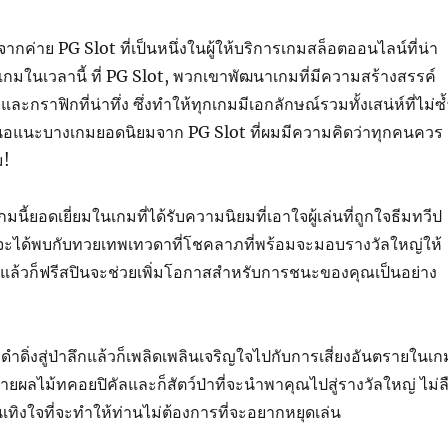
กค่าย PG Slot ที่เป็นหนึ่งในผู้ให้บริการเกมสล็อตออนไลน์ที่น่า
ดเกมในเวลานี้ ที่ PG Slot, พวกเขาพัฒนาเกมที่มีความสร้างสรรค์
ะกราฟิกที่น่าทึ่ง ซึ่งทำให้ทุกเกมมีเอกลักษณ์รวมทั้งเสน่ห์ที่ไม่ซ
นอแนะบางเกมยอดนิยมจาก PG Slot ที่ผมมีความคิดว่าทุกคนควร
ม!
นี้ยอดเยี่ยมในเกมที่ได้รับความนิยมที่เอาใจผู้เล่นที่ถูกใจธีมทวีป
ุณจะได้พบกับทวยเทพเทวดาที่โชคลาภที่พร้อมจะมอบรางวัลใหญ่ให้
ศษแล้วก็ฟรีสปินจะช่วยเพิ่มโอกาสสำหรับการชนะของคุณเป็นอย่าง
ำดิ่งสู่ป่าลึกแล้วก็เพลิดเพลินเจริญใจไปกับการเสี่ยงอันตรายในเก
หมายผลไม้ทคอยปิคัลและก็สัตว์ป่าที่จะนำพาคุณไปสู่รางวัลใหญ่ ไม่ล
นเทิงใจที่จะทำให้ท่านไม่ต้องการที่จะอยากหยุดเล่น