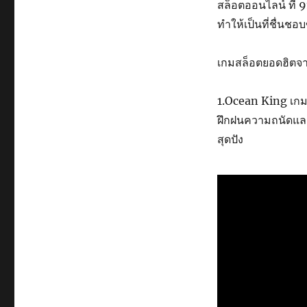
สล็อตออนไลน์ ที่ 
ทำให้เป็นที่ชื่นชอ
เกมสล็อตยอดฮิตจ
1.Ocean King เกมยิง
ฝึกฝนความถนัดและคว
สุดปัง