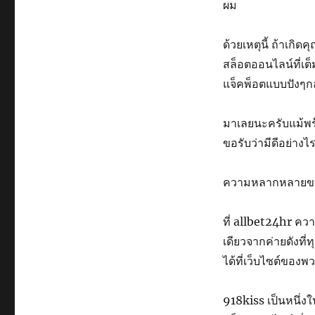
ผม
ด้วยเหตุนี้ ถ้าเก
สล็อตออนไลน์ที่เ
แจ็คพ็อตแบบปังๆกล้
มาเลยนะครับแม้พร
ขอรับว่ามีดีอย่างไ
ความหลากหลายของ
ที่ allbet24hr คว
เดียวจากค่ายดังที่
ได้ที่เว็บไซต์ของพ
918kiss เป็นหนึ่ง