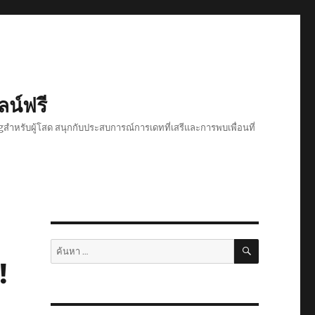
น์ฟรี
ำหรับผู้โสด สนุกกับประสบการณ์การเดทที่เสรีและการพบเพื่อนที่
ค้นหา
ค้นหา:
!