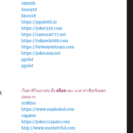
1xbetth
funny18
kiss918
https://pgslotth.io
https://joker356.com
https://samurai777.net
https://tokyoslot88.com
https://betwayvietnam.com
https://jokerasia.net
pgslot
pgslot
เว็บคาสิโนน่าเล่น ทั้ง
สล็อต
และ
บาคาร่า
ตึงจริงแตก
ี
บ่อยมาก
918kiss
https://www.madoohd.com
sagame
https://joker123auto.com
http://www.movie87hd.com