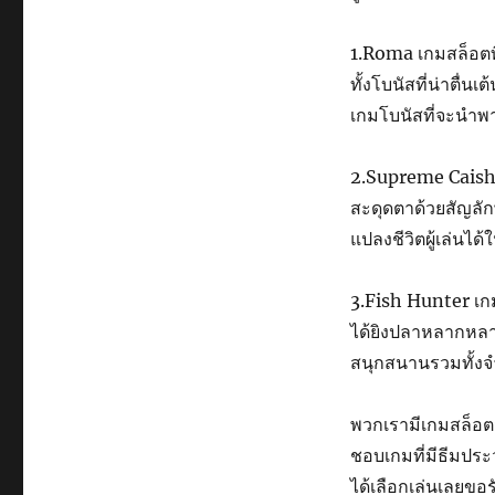
1.Roma เกมสล็อตที
ทั้งโบนัสที่น่าตื่
เกมโบนัสที่จะนำพา
2.Supreme Caishen
สะดุดตาด้วยสัญลัก
แปลงชีวิตผู้เล่นได้
3.Fish Hunter เกมท
ได้ยิงปลาหลากหลายช
สนุกสนานรวมทั้ง
พวกเรามีเกมสล็อต
ชอบเกมที่มีธีมประว
ได้เลือกเล่นเลยขอร