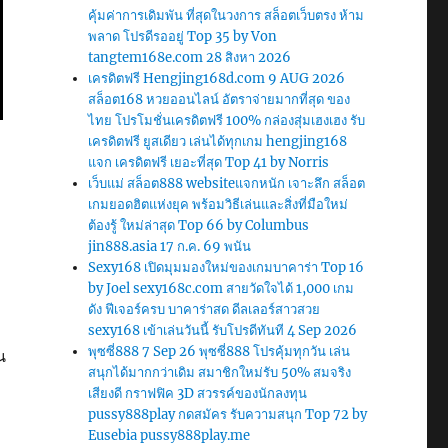
คุ้มค่าการเดิมพัน ที่สุดในวงการ สล็อตเว็บตรง ห้าม
พลาด โปรดีรออยู่ Top 35 by Von
tangtem168e.com 28 สิงหา 2026
เครดิตฟรี Hengjing168d.com 9 AUG 2026
สล็อต168 หวยออนไลน์ อัตราจ่ายมากที่สุด ของ
ไทย โปรโมชั่นเครดิตฟรี 100% กล่องสุ่มเฮงเฮง รับ
เครดิตฟรี ยูสเดียว เล่นได้ทุกเกม hengjing168
แจก เครดิตฟรี เยอะที่สุด Top 41 by Norris
เว็บแม่ สล็อต888 websiteแจกหนัก เจาะลึก สล็อต
เกมยอดฮิตแห่งยุค พร้อมวิธีเล่นและสิ่งที่มือใหม่
ต้องรู้ ใหม่ล่าสุด Top 66 by Columbus
jin888.asia 17 ก.ค. 69 พนัน
Sexy168 เปิดมุมมองใหม่ของเกมบาคาร่า Top 16
by Joel sexy168c.com สายวัดใจได้ 1,000 เกม
ดัง ฟีเจอร์ครบ บาคาร่าสด ดีลเลอร์สาวสวย
sexy168 เข้าเล่นวันนี้ รับโปรดีทันที 4 Sep 2026
พุซซี่888 7 Sep 26 พุซซี่888 โปรคุ้มทุกวัน เล่น
น
สนุกได้มากกว่าเดิม สมาชิกใหม่รับ 50% สมจริง
เสียงดี กราฟฟิค 3D สวรรค์ของนักลงทุน
pussy888play กดสมัคร รับความสนุก Top 72 by
Eusebia pussy888play.me