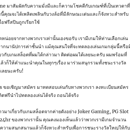
 มาสัมผัสกับความมั่งมีและก็ความโชคดีกับเกณฑ์ที่เป็นเทวดาที่
ี้คุณจะได้เพลิดเพลินกับวงล้อที่มีลักษณะเด่นและก็จังหวะสำหรับ
ื่อฟรีสปินถูกเรียกใช้
นิดหน่อยจากทางพวกเราเท่านั้นเองขอรับ เรามีเกมให้ท่านเลือกเล่น
ากนานัปการค่าชั้นนำ แม้คุณสนใจที่จะทดลองเล่นเกมกลุ่มนี้หรือม
่ยวกับเกมสล็อตที่ผมได้กล่าวมา ติดต่อผมได้เลยนะครับ ผมพร้อมที่
ล้วก็ให้คำแนะนำคุณในทุกๆเรื่อง มาร่วมสนุกรวมทั้งชนะรางวัล
ด้เลยนะครับ!
s ขอเชิญมาสมัคร มาทดสอบเล่นกับทางพวกเรา ลงทะเบียนสมัคร
รดิตฟรีนำไปทดลองเล่นได้จริง ถอนได้จริง
่าวมาเกี่ยวกับเกมสล็อตจากค่ายดังอย่าง Joker Gaming, PG Slot
lbet24hr ของพวกเรานั้น คุณคงมองเห็นแล้วว่าพวกเรามีเกมจำนวน
ความสนุกสนานแล้วก็จังหวะสำหรับเพื่อการชนะรางวัลใหญ่ให้กับ