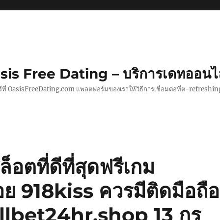
is Free Dating – บริการเดทออนไล
ี่ OasisFreeDating.com แพลตฟอร์มของเราให้วิธีการเชื่อมต่อที่ต-refreshingส
ตที่ดีที่สุดฟรีเกม
 918kiss ควรมีติดมือถือ
llbet24hr.shop 13 กร