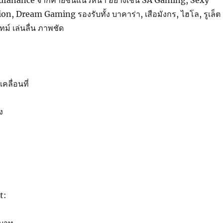
on, Dream Gaming รองรับทั้ง บาคาร่า, เสือมังกร, ไฮโล, รูเล็ต
ม์ เล่นลื่น ภาพชัด
ลื่อนที่
ง
t:
 บาท