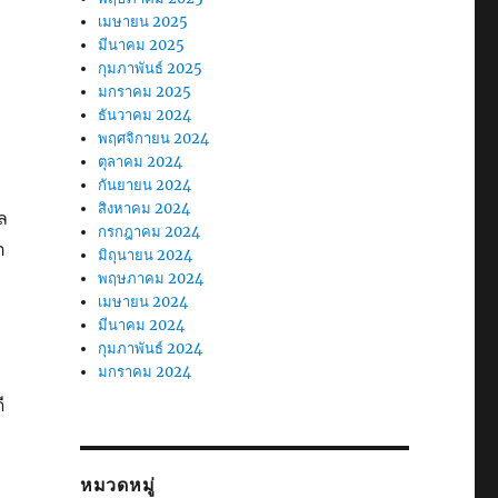
เมษายน 2025
มีนาคม 2025
กุมภาพันธ์ 2025
มกราคม 2025
ธันวาคม 2024
พฤศจิกายน 2024
ตุลาคม 2024
กันยายน 2024
สิงหาคม 2024
ล
กรกฎาคม 2024
ต
มิถุนายน 2024
พฤษภาคม 2024
เมษายน 2024
มีนาคม 2024
กุมภาพันธ์ 2024
มกราคม 2024
ี
หมวดหมู่