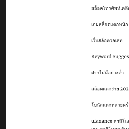
สล็อตโทรศัพท์เคลื่อ
เกมสล็อตแตกหนัก
เว็บสล็อตวอเลท
Keyword Sugges
ฝากไม่มีอย่างต่ำ
สล็อตแตกง่าย 20
โบนัสแตกหลายครั้
ufanance คาสิโน
เล่น คาสิโนสด กั