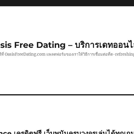
is Free Dating – บริการเดทออนไล
ี่ OasisFreeDating.com แพลตฟอร์มของเราให้วิธีการเชื่อมต่อที่ต-refreshingส
e เครดิตฟรี เว็บพนันครบวงจรเล่นได้ทุกเก