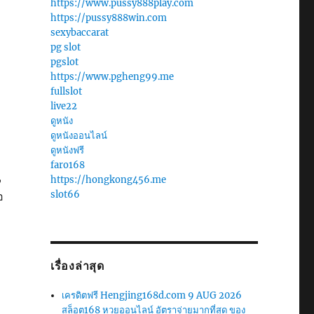
https://www.pussy888play.com
https://pussy888win.com
sexybaccarat
pg slot
pgslot
https://www.pgheng99.me
fullslot
live22
ดูหนัง
ดูหนังออนไลน์
ดูหนังฟรี
faro168
,
https://hongkong456.me
slot66
อ
เรื่องล่าสุด
เครดิตฟรี Hengjing168d.com 9 AUG 2026
สล็อต168 หวยออนไลน์ อัตราจ่ายมากที่สุด ของ