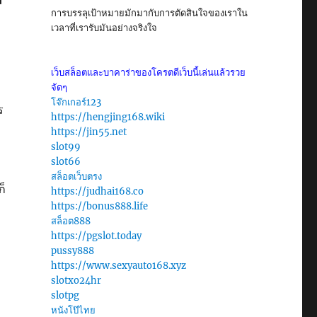
การบรรลุเป้าหมายมักมากับการตัดสินใจของเราใน
เวลาที่เรารับมันอย่างจริงใจ
เว็บสล็อตและบาคาร่าของโครตดีเว็บนี้เล่นแล้วรวย
จัดๆ
โจ๊กเกอร์123
ร
https://hengjing168.wiki
https://jin55.net
slot99
slot66
สล็อตเว็บตรง
ก็
https://judhai168.co
https://bonus888.life
สล็อต888
https://pgslot.today
pussy888
https://www.sexyauto168.xyz
slotxo24hr
slotpg
หนังโป๊ไทย