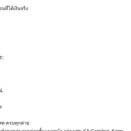
นที่ได้เงินจริง
t:
24
ง
สด ครบทุกค่าย
บ ufanance จากค่ายชั้นแนวหน้า อย่างเช่น SA Gaming, Sexy