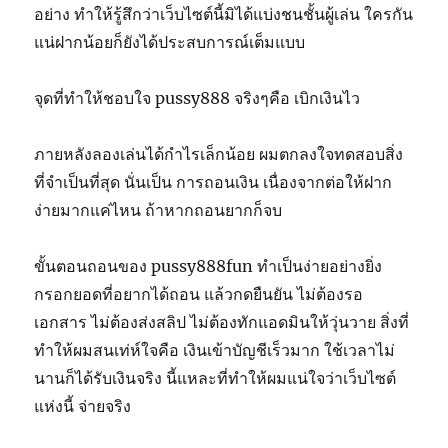
อย่าง ทำให้รู้สึกว่าเว็บไซต์นี้มิได้แบ่งชนชั้นผู้เล่น ใครกัน
แน่ฝากน้อยก็ยังได้ประสบการณ์เต็มแบบ
จุดที่ทำให้ชอบใจ pussy888 จริงๆคือ เบิกเงินไว
ภายหลังลองเล่นได้กำไรเล็กน้อย ผมตกลงใจทดสอบสิ่ง
ที่จำเป็นที่สุด นั่นเป็น การถอนเงิน เนื่องจากต่อให้ฝาก
ง่ายมากแค่ไหน ถ้าหากถอนยากก็จบ
ขั้นตอนถอนของ pussy888fun ทำเป็นง่ายอย่างยิ่ง
กรอกยอดที่อยากได้ถอน แล้วกดยืนยัน ไม่ต้องรอ
เอกสาร ไม่ต้องส่งสลิป ไม่ต้องทักแอดมินให้วุ่นวาย สิ่งที่
ทำให้ผมสนเท่ห์ใจคือ เงินเข้าบัญชีเร็วมาก ใช้เวลาไม่
นานก็ได้รับเงินจริง นี้แหละที่ทำให้ผมแน่ใจว่าเว็บไซต์
แห่งนี้ จ่ายจริง