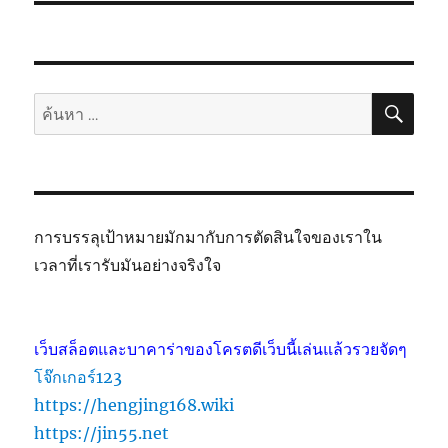
ค้นห
ค้นหา:
การบรรลุเป้าหมายมักมากับการตัดสินใจของเราใน
เวลาที่เรารับมันอย่างจริงใจ
เว็บสล็อตและบาคาร่าของโครตดีเว็บนี้เล่นแล้วรวยจัดๆ
โจ๊กเกอร์123
https://hengjing168.wiki
https://jin55.net