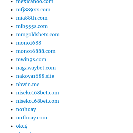
mexicanoo.com
mfj889xx.com
mia88th.com
mib555s.com
mmgoldsbets.com
mono1688
mono16888.com
mwin9s.com
nagawaybet.com
nakoya1688.site
nbwin.me
niseko168bet.com
niseko168bet.com
no1huay
no1huay.com
okc4