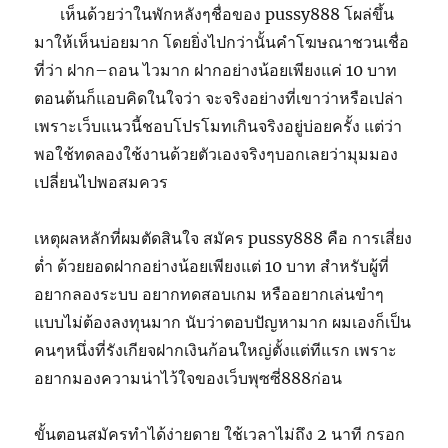
เห็นด้วยว่าในพักหลังๆชื่อของ pussy888 โผล่ขึ้น
มาให้เห็นบ่อยมาก โดยยิ่งไปกว่านั้นคำโฆษณาชวนเชื่อ
ที่ว่า ฝาก–ถอน ไวมาก ฝากอย่างน้อยเพียงแค่ 10 บาท
ตอนต้นก็แอบคิดในใจว่า จะจริงอย่างที่เขาว่าหรือเปล่า
เพราะเว็บแนวนี้ชอบโปรโมทเกินจริงอยู่บ่อยครั้ง แต่ว่า
พอใช้ทดลองใช้งานด้วยตัวเองจริงๆบอกเลยว่ามุมมอง
เปลี่ยนไปพอสมควร
เหตุผลหลักที่ผมตัดสินใจ สมัคร pussy888 คือ การเสี่ยง
ต่ำ ด้วยยอดฝากอย่างน้อยเพียงแต่ 10 บาท สำหรับผู้ที่
อยากลองระบบ อยากทดสอบเกม หรืออยากเล่นขำๆ
แบบไม่ต้องลงทุนมาก นับว่าตอบปัญหามาก ผมเองก็เป็น
คนๆหนึ่งที่รังเกียจฝากเงินก้อนใหญ่ตั้งแต่ทีแรก เพราะ
อยากมองความน่าไว้ใจของเว็บพุซซี่888ก่อน
ขั้นตอนสมัครทำได้ง่ายดาย ใช้เวลาไม่ถึง 2 นาที กรอก