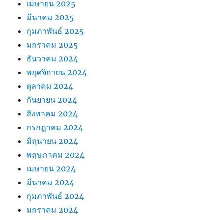
เมษายน 2025
มีนาคม 2025
กุมภาพันธ์ 2025
มกราคม 2025
ธันวาคม 2024
พฤศจิกายน 2024
ตุลาคม 2024
กันยายน 2024
สิงหาคม 2024
กรกฎาคม 2024
มิถุนายน 2024
พฤษภาคม 2024
เมษายน 2024
มีนาคม 2024
กุมภาพันธ์ 2024
มกราคม 2024