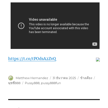
https://t.co/tPOdsA2ZvQ
ผู้
เขียน
รูป
หมวด
Matthew Hernandez
31 ธันวาคม 2025
ข้างเคียง
เขียน
เมื่อ
แบบ
หมู่
ป้าย
พุซซี่888
Pussy888
,
pussy888fun
เรื่อง
กำกับ
แนะแนว