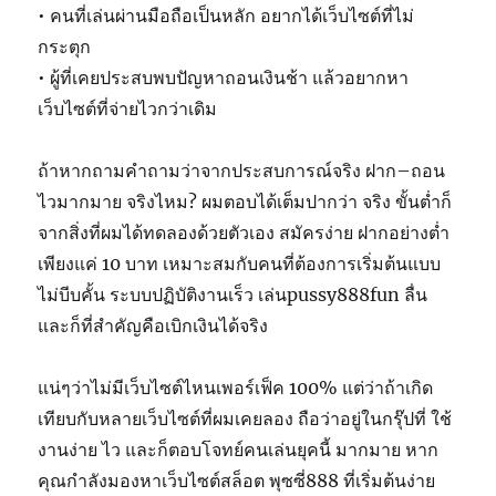
• คนที่เล่นผ่านมือถือเป็นหลัก อยากได้เว็บไซต์ที่ไม่
กระตุก
• ผู้ที่เคยประสบพบปัญหาถอนเงินช้า แล้วอยากหา
เว็บไซต์ที่จ่ายไวกว่าเดิม
ถ้าหากถามคำถามว่าจากประสบการณ์จริง ฝาก–ถอน
ไวมากมาย จริงไหม? ผมตอบได้เต็มปากว่า จริง ขั้นต่ำก็
จากสิ่งที่ผมได้ทดลองด้วยตัวเอง สมัครง่าย ฝากอย่างต่ำ
เพียงแค่ 10 บาท เหมาะสมกับคนที่ต้องการเริ่มต้นแบบ
ไม่บีบคั้น ระบบปฏิบัติงานเร็ว เล่นpussy888fun ลื่น
และก็ที่สำคัญคือเบิกเงินได้จริง
แน่ๆว่าไม่มีเว็บไซต์ไหนเพอร์เฟ็ค 100% แต่ว่าถ้าเกิด
เทียบกับหลายเว็บไซต์ที่ผมเคยลอง ถือว่าอยู่ในกรุ๊ปที่ ใช้
งานง่าย ไว และก็ตอบโจทย์คนเล่นยุคนี้ มากมาย หาก
คุณกำลังมองหาเว็บไซต์สล็อต พุซซี่888 ที่เริ่มต้นง่าย